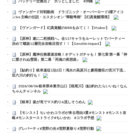
バッテリー交換完了 ホッとしました #沖縄
ヴァンガード対戦動画 ドラゴニック・オーバーロード(櫂アイコ
ン)vs 主峰の伝説・エスタシオン “華馳弩樹” 【幻真覚醒環境】
【ヴァンガード】幻真覚醒のRRRをみてく！【Vtuber】
【原神】遂に二桁挑戦へ。全117キャラをルーレットでパーティー
決めて螺旋12層完全攻略目指す！！【Genshin Impact】
【原神】魔神任務最速攻略！オデットガチャも！ 第七章 第一幕「神
に愛されぬ雪国」第二幕「死魂の夜想曲」
【鮎釣り】岐阜遠征1泊2日！渇水の高原川と豪雨撤収の宮川下流…
双六川の釣行も！
2026/08/06 岐阜県本巣市山口【根尾川】(鮎)釣れたらいいね！なん
ちゃんチャンネル
【岐阜】釜が滝でマス釣り&流しそうめん
【モンスト】ちいかわコラボが来る理由3選 #モンスト #モンスト攻
略 #モンスターストライク#ちいかわ #コラボ予想
グレパーティ#荒野の光 #荒野夏祭り #荒野行動