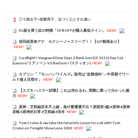
三十路女子×後輩男子、近づく心とすれ違い
DL版を買う奴の特徴「50％OFFが購入最低ライン」
NEW!
岩田絵里奈アナ セクシーノースリーブ！！【GIF動画あり】
NEW!
Cardfight!! Vanguard Dear Days 2 Rank (ver.DZ-SS11) Day 116
(Lianorn/リアノーン VS Bastion/バスティオン)
NEW!
カプコン「『モンハンワイルズ』販売は“改善傾向”―中長期でワー
ルド超え目指す」
NEW!
【スズキ ハスラー試乗】これは売れるわ…実際に乗って分かった魅
力
NEW!
原神：艾莉絲至冬不上線，為什麼遲遲不出？原因有3點 #原神 #原神
攻略 #原神的日常 #艾莉絲 #至冬
NEW!
Tom Cruise & Jay take the futuristic Lexus for a sit with Tom
Cruise on Tonight Show Leno 2002
NEW!