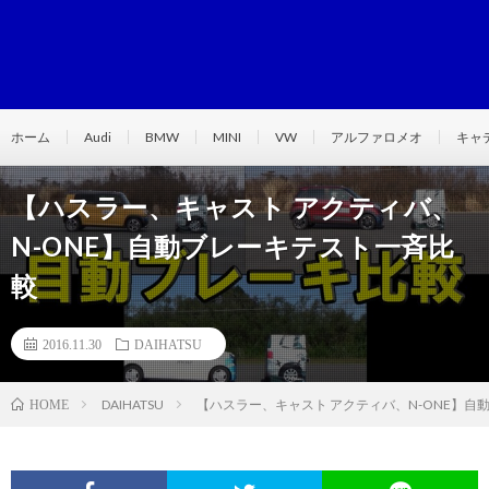
ホーム
Audi
BMW
MINI
VW
アルファロメオ
キャ
【ハスラー、キャスト アクティバ、
N-ONE】自動ブレーキテスト一斉比
較
2016.11.30
DAIHATSU
DAIHATSU
【ハスラー、キャスト アクティバ、N-ONE】自
HOME