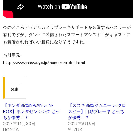
今のところデュアルカメラブレーキサポートを装備するハスラーが
有利ですが、タントに装備されたスマートアシストⅢがキャストに
も装備されればいい勝負になりそうですね。
※引用元
http://www.nasva.go.jp/mamoru/index.html
関連
【ホンダ 新型N-VAN vs N-
【スズキ 新型ジムニー vs クロ
BOX】ホンダセンシング どっ
スビー】自動ブレーキ どっち
ちが優秀！？
が優秀！？
2018年11月30日
2019年6月5日
HONDA
SUZUKI