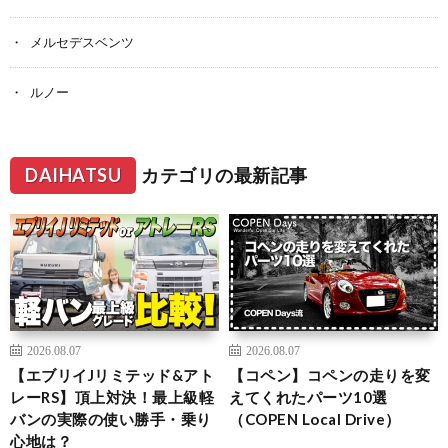
メルセデスベンツ
ルノー
DAIHATSU
カテゴリの最新記事
2026.08.07
2026.08.07
【エブリイJリミテッド&アト
【コペン】コペンの走りを変
レーRS】頂上対決！最上級軽
えてくれたパーツ10選
バンの実際の使い勝手・乗り
（COPEN Local Drive）
心地は？