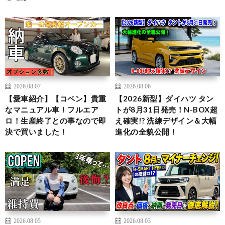
2026.08.07
2026.08.06
【愛車紹介】【コペン】貴重
【2026新型】ダイハツ タン
なマニュアル車！フルエア
トが8月31日発売！N-BOX超
ロ！生産終了との事なので即
え確実!? 洗練デザイン＆大幅
決で買いました！
進化の全貌公開！
2026.08.05
2026.08.03