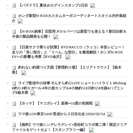
【パズドラ】夏休みログインスタンプ2日目
ホンダ新型N-BOXカスタムターボコーディネートスタイル内外装紹
介
【N-BOX 納車】旧型用 JF5/6 パーツは新型でも使える？新旧比較＆
今後の製品開発を公開！
【日産サクラ乗りが試乗】BYD RACCO（ラッコ）本音レビュー！
走りの「良い部分」と「うーん…な部分」を徹底解説！ホンダN-BOX
EVへの影響も考察【BYD金沢】
釣れない釣堀つり天国【管理釣り場】【エリアトラウト】【栃木
県】
ライブ配信中の珍事 ぞんすら釣りLIVE ショートハイライト #fishing
#釣り #釣りガール #年の差カップル#小物釣り#川釣り#水路#ハプニン
グ#栃木県
【ホッケ】【マコガレイ】道南➖10度の初挑戦
ウマ娘 LOH東京1600 育成から２日目出走 2026/02/16
【無料】ウマ娘シンデレラグレイ×笠松町コラボ第二弾！限定クリア
ファイルをゲットせよ！【スタンプラリー編】