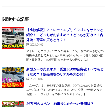
関連する記事
【比較解説】アトレー・エブリイワゴンをサクッと
紹介！！どっちがおすすめ？！どっちが好み？！内
外装・荷室の広さどう？！
2024.04.02
アトレーとエブリイワゴンの内装・外装・荷室の広さなどの
特徴を比較してみました♪ 車中泊やレジャーに使える広い空
間と日常使いでの便利性を合わせもつ軽ワン[…]
新型ムーヴ売れすぎ！受注30,000台突破！･･でもど
うなの？！販売現場のリアルを大公開！
2025.08.07
「ムーヴ」は、1995年の誕生以来、30年にわたりお客様の
ニーズにお応えし続けてまいりました。今回で7代目となる
新型「ムーヴ」は「今の私にジャストフィ[…]
29万円のコペン 納車後にかかった費用は？