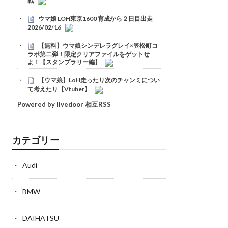
戦
ウマ娘 LOH東京1600 育成から２日目出走
2026/02/16
【無料】ウマ娘シンデレラグレイ×笠松町コ
ラボ第二弾！限定クリアファイルをゲットせ
よ！【スタンプラリー編】
【ウマ娘】LoH走ったり次のチャンミについ
て考えたり【Vtuber】
Powered by livedoor 相互RSS
カテゴリー
Audi
BMW
DAIHATSU