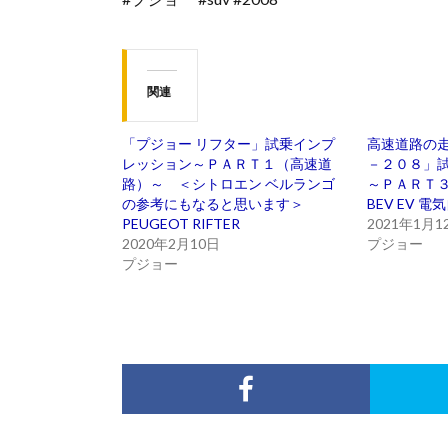
関連
「プジョー リフター」試乗インプ
高速道路の走
レッション～ＰＡＲＴ１（高速道
－２０８」
路）～ ＜シトロエン ベルランゴ
～ＰＡＲＴ３～
の参考にもなると思います＞
BEV EV 電
PEUGEOT RIFTER
2021年1月1
2020年2月10日
プジョー
プジョー