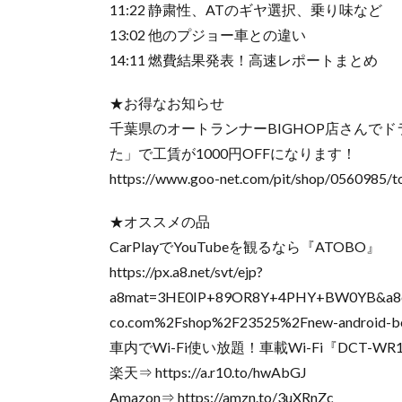
11:22 静粛性、ATのギヤ選択、乗り味など
13:02 他のプジョー車との違い
14:11 燃費結果発表！高速レポートまとめ
★お得なお知らせ
千葉県のオートランナーBIGHOP店さんで
た」で工賃が1000円OFFになります！
https://www.goo-net.com/pit/shop/0560985/t
★オススメの品
CarPlayでYouTubeを観るなら『ATOBO』
https://px.a8.net/svt/ejp?
a8mat=3HE0IP+89OR8Y+4PHY+BW0YB&a8ejp
co.com%2Fshop%2F23525%2Fnew-android-b
車内でWi-Fi使い放題！車載Wi-Fi『DCT-W
楽天⇒ https://a.r10.to/hwAbGJ
Amazon⇒ https://amzn.to/3uXRnZc