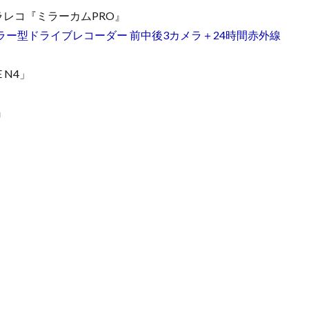
ラレコ『ミラーカムPRO』
 ミラー型ドライブレコーダー 前中後3カメラ＋24時間赤外線
 N4」
』