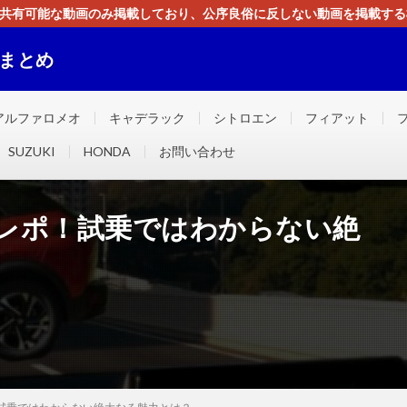
す。共有可能な動画のみ掲載しており、公序良俗に反しない動画を掲載す
ください。即刻対処させて頂きます。なお、同サイトはGoogleアド
画まとめ
ました！！
アルファロメオ
キャデラック
シトロエン
フィアット
SUZUKI
HONDA
お問い合わせ
路レポ！試乗ではわからない絶