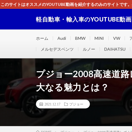
このサイトはオススメのYOUTUBE動画を紹介するのみのサイトで
いましたら、下記お問合せよりご連絡
軽自動車・輸入車のYOUTUBE動
軽自動車・輸入車に関するＹＯＵＴＵＢＥ動画をまとめ
ホーム
Audi
BMW
MINI
VW
メルセデスベンツ
ルノー
DAIHATSU
プジョー2008高速道
大なる魅力とは？
2021.12.17
プジョー