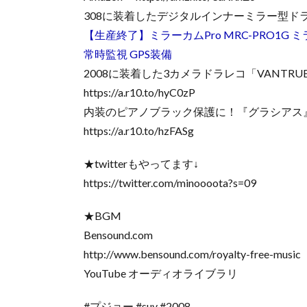
308に装着したデジタルインナーミラー型ド
【生産終了】ミラーカムPro MRC-PRO1G
常時監視 GPS装備
2008に装着した3カメラドラレコ「VANTRUE
https://a.r10.to/hyC0zP
内装のピアノブラック保護に！『グラシアス
https://a.r10.to/hzFASg
★twitterもやってます↓
https://twitter.com/minoooota?s=09
★BGM
Bensound.com
http://www.bensound.com/royalty-free-music
YouTube オーディオライブラリ
#プジョー #suv #2008