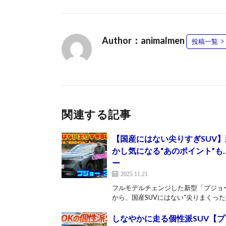
Author：animalmen
投稿一覧
関連する記事
【国産にはない尖りすぎSUV】
かし気になる“あのポイント”も
ー
2025.11.21
フルモデルチェンジした新型「プジョー
から、国産SUVにはない“尖りまくった魅
しなやかに走る個性派SUV【プジョ