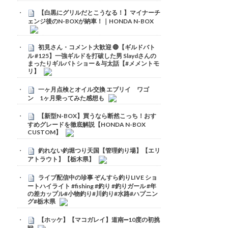
【白黒にグリルだとこうなる！】マイナーチ
ェンジ後のN-BOXが納車！｜HONDA N-BOX
初見さん・コメント大歓迎 🔴【ギルドバト
ル #125】一強ギルドを打破した男 Slaydさんの
まったりギルバトショー＆与太話【#メメントモ
リ】
一ヶ月点検とオイル交換 エブリイ ワゴ
ン 1ヶ月乗ってみた感想も
【新型N-BOX】買うなら断然こっち！おす
すめグレードを徹底解説【HONDA N-BOX
CUSTOM】
釣れない釣堀つり天国【管理釣り場】【エリ
アトラウト】【栃木県】
ライブ配信中の珍事 ぞんすら釣りLIVE ショ
ートハイライト #fishing #釣り #釣りガール #年
の差カップル#小物釣り#川釣り#水路#ハプニン
グ#栃木県
【ホッケ】【マコガレイ】道南➖10度の初挑