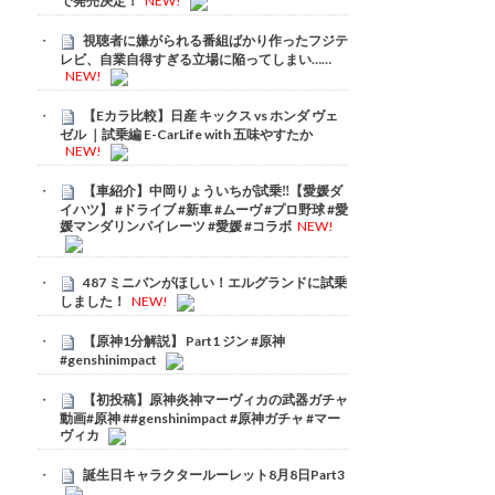
で発売決定！
NEW!
視聴者に嫌がられる番組ばかり作ったフジテ
レビ、自業自得すぎる立場に陥ってしまい……
NEW!
【Eカラ比較】日産 キックス vs ホンダ ヴェ
ゼル ｜試乗編 E-CarLife with 五味やすたか
NEW!
【車紹介】中岡りょういちが試乗‼️【愛媛ダ
イハツ】 #ドライブ #新車 #ムーヴ #プロ野球 #愛
媛マンダリンパイレーツ #愛媛 #コラボ
NEW!
487 ミニバンがほしい！エルグランドに試乗
しました！
NEW!
【原神1分解説】 Part1 ジン #原神
#genshinimpact
【初投稿】原神炎神マーヴィカの武器ガチャ
動画#原神 ##genshinimpact #原神ガチャ #マー
ヴィカ
誕生日キャラクタールーレット8月8日Part3