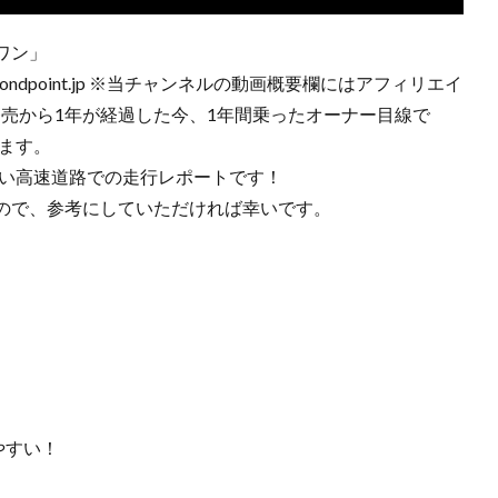
ワン」
rondpoint.jp ※当チャンネルの動画概要欄にはアフィリエイ
8発売から1年が経過した今、1年間乗ったオーナー目線で
します。
いい高速道路での走行レポートです！
ので、参考にしていただければ幸いです。
やすい！