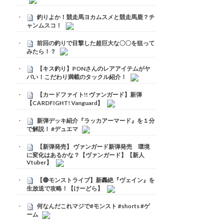
釣りよか！競走馬ヨカムスメと競走馬鹿？チ
ャンムスコ！
前回の釣りで目撃した超巨大な〇〇を狙って
みたら！？
【キス釣り】PONさんのレアアイテムがヤ
バい！こだわり満載のタックル紹介！
【カードファイト!! ヴァンガード】新弾
【CARDFIGHT! Vanguard】
新弾デッキ紹介『ラッカアーマード』を１分
で解説！ #デュエマ
【新弾発売】 ヴァンガード新弾発売 環境
に変化はあるかな？【ヴァンガード】【新人
Vtuber】
【🔴モンストライブ】新轟絶『ヴェイン』を
生放送で攻略！【けーどら】
何なんだこれマジで#モンスト #shorts #ゲ
ーム