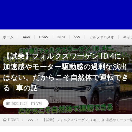
ホーム
Audi
BMW
MINI
VW
アルファロメオ
キャ
【試乗】フォルクスワーゲン ID.4に、
加速感やモーター駆動感の過剰な演出
はない。だからこそ自然体で運転でき
る | 車の話
2022.11.24
VW
VW
【試乗】フォルクスワーゲン ID.4に、加速感やモータ
HOME