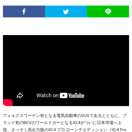
フォルクスワーゲン初となる電気自動車のSUVであるとともに、ブ
ランド初のBEVのワールドカーとなるID.4がついに日本市場へ上
陸、さっそく高出力版のID.4 プロ ローンチエディション（ID.4 Pro