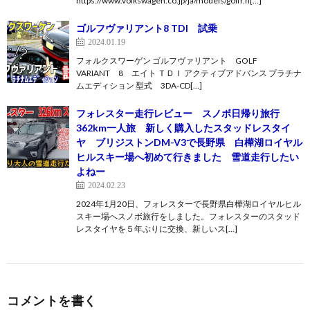
https://www.volkswagen.co.jp/ja/models/golfr.h[…]
ゴルフヴァリアント8 TDI 試乗
2024.01.19
フォルクスワーゲン ゴルフヴァリアント GOLF
VARIANT 8 エイト ＴＤＩ アクティブアドバンス プラチナ
ムエディション 型式 3DA-CD[…]
フォレスター走行レビュー スノボ日帰り旅行
362km一人旅 新しく購入したスタッドレスタイ
ヤ ブリジストンDM-V3で長野県 白樺湖ロイヤル
ヒルスキー場へ初めて行きました 雪道走行したい
よねー
2024.02.23
2024年1月20日、フォレスターで長野県白樺湖ロイヤルヒル
スキー場へスノボ旅行をしました。フォレスターのスタッド
レスタイヤを５年ぶりに交換、新しいス[…]
コメントを書く