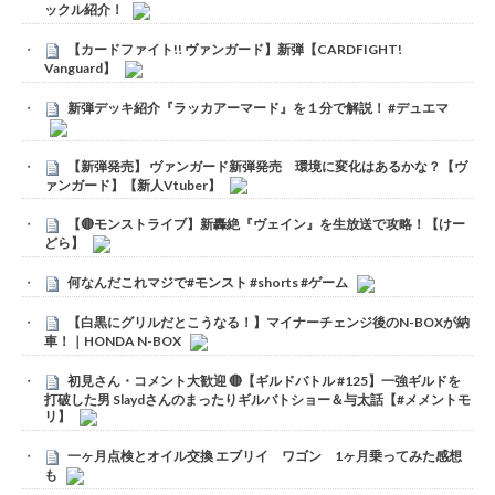
ックル紹介！
【カードファイト!! ヴァンガード】新弾【CARDFIGHT!
Vanguard】
新弾デッキ紹介『ラッカアーマード』を１分で解説！ #デュエマ
【新弾発売】 ヴァンガード新弾発売 環境に変化はあるかな？【ヴ
ァンガード】【新人Vtuber】
【🔴モンストライブ】新轟絶『ヴェイン』を生放送で攻略！【けー
どら】
何なんだこれマジで#モンスト #shorts #ゲーム
【白黒にグリルだとこうなる！】マイナーチェンジ後のN-BOXが納
車！｜HONDA N-BOX
初見さん・コメント大歓迎 🔴【ギルドバトル #125】一強ギルドを
打破した男 Slaydさんのまったりギルバトショー＆与太話【#メメントモ
リ】
一ヶ月点検とオイル交換 エブリイ ワゴン 1ヶ月乗ってみた感想
も