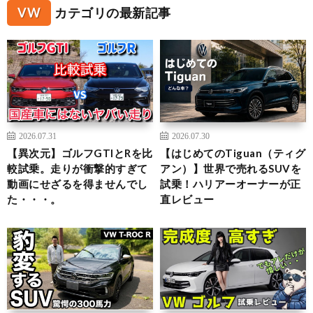
VW
カテゴリの最新記事
2026.07.31
2026.07.30
【異次元】ゴルフGTIとRを比
【はじめてのTiguan（ティグ
較試乗。走りが衝撃的すぎて
アン）】世界で売れるSUVを
動画にせざるを得ませんでし
試乗！ハリアーオーナーが正
た・・・。
直レビュー