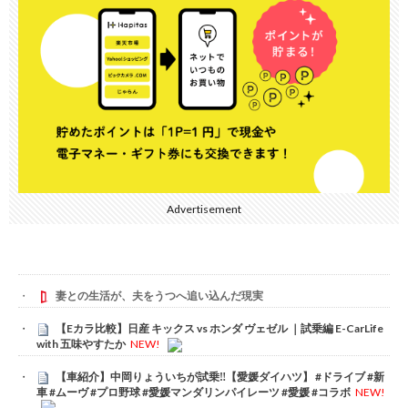
Advertisement
妻との生活が、夫をうつへ追い込んだ現実
【Eカラ比較】日産 キックス vs ホンダ ヴェゼル ｜試乗編 E-CarLife
with 五味やすたか
NEW!
【車紹介】中岡りょういちが試乗‼️【愛媛ダイハツ】 #ドライブ #新
車 #ムーヴ #プロ野球 #愛媛マンダリンパイレーツ #愛媛 #コラボ
NEW!