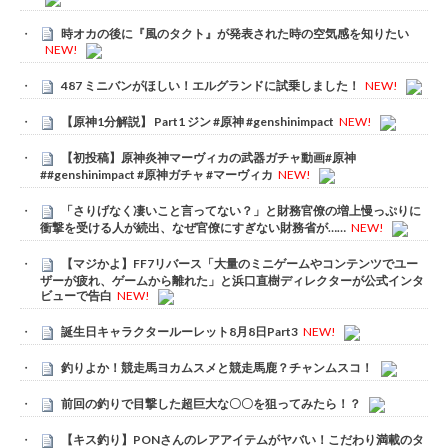
時オカの後に『風のタクト』が発表された時の空気感を知りたい
NEW!
487 ミニバンがほしい！エルグランドに試乗しました！
NEW!
【原神1分解説】 Part1 ジン #原神 #genshinimpact
NEW!
【初投稿】原神炎神マーヴィカの武器ガチャ動画#原神
##genshinimpact #原神ガチャ #マーヴィカ
NEW!
「さりげなく凄いこと言ってない？」と財務官僚の増上慢っぷりに
衝撃を受ける人が続出、なぜ官僚にすぎない財務省が……
NEW!
【マジかよ】FF7リバース「大量のミニゲームやコンテンツでユー
ザーが疲れ、ゲームから離れた」と浜口直樹ディレクターが公式インタ
ビューで告白
NEW!
誕生日キャラクタールーレット8月8日Part3
NEW!
釣りよか！競走馬ヨカムスメと競走馬鹿？チャンムスコ！
前回の釣りで目撃した超巨大な〇〇を狙ってみたら！？
【キス釣り】PONさんのレアアイテムがヤバい！こだわり満載のタ