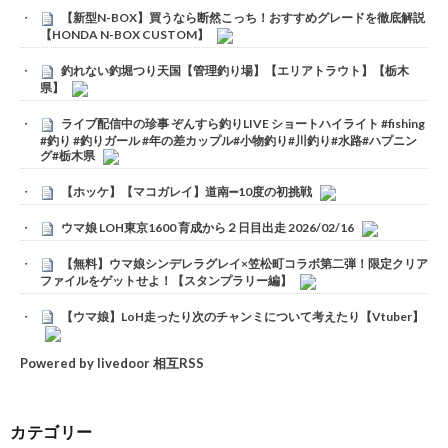
【新型N-BOX】買うなら断然こっち！おすすめグレードを徹底解説
【HONDA N-BOX CUSTOM】
釣れない釣堀つり天国【管理釣り場】【エリアトラウト】【栃木
県】
ライブ配信中の珍事 ぞんすら釣りLIVE ショートハイライト #fishing
#釣り #釣りガール #年の差カップル#小物釣り#川釣り#水路#ハプニン
グ#栃木県
【ホッケ】【マコガレイ】道南➖10度の初挑戦
ウマ娘 LOH東京1600 育成から２日目出走 2026/02/16
【無料】ウマ娘シンデレラグレイ×笠松町コラボ第二弾！限定クリア
ファイルをゲットせよ！【スタンプラリー編】
【ウマ娘】LoH走ったり次のチャンミについて考えたり【Vtuber】
Powered by livedoor 相互RSS
カテゴリー