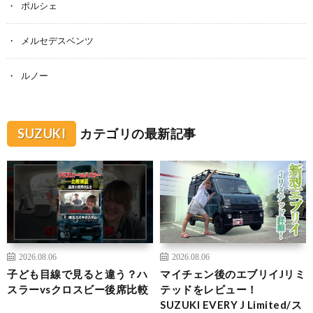
ポルシェ
メルセデスベンツ
ルノー
SUZUKI
カテゴリの最新記事
2026.08.06
2026.08.06
子ども目線で見ると違う？ハ
マイチェン後のエブリイJリミ
スラーvsクロスビー後席比較
テッドをレビュー！
SUZUKI EVERY J Limited/ス