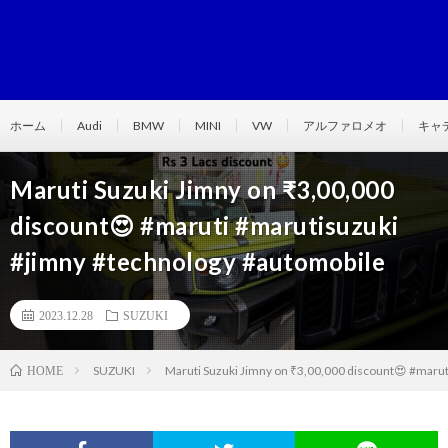
ホーム
Audi
BMW
MINI
VW
アルファロメオ
キャ
Maruti Suzuki Jimny on ₹3,00,000
discount😍 #maruti #marutisuzuki
#jimny #technology #automobile
2023.12.28
SUZUKI
SUZUKI
Maruti Suzuki Jimny on ₹3,00,000 discount😍 #maru
HOME