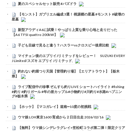
夏のスペシャルセット販売 #パズドラ
【モンスト】ガブリエル編成 3選！ 桃源郷の星墓 #モンスト #破壊の
星墓
新型アウディA6に試乗！やっぱり上質な乗り心地と走りだった
【A6 TFSI quattro 200kW】
子ども目線で見ると違う？ハスラーvsクロスビー後席比較
マイチェン後のエブリイJリミテッドをレビュー！ SUZUKI EVERY
J Limited/スズキ エブリイ Jリミテッド,
釣れない釣堀つり天国【管理釣り場】【エリアトラウト】【栃木
県】
ライブ配信中の珍事 ぞんすら釣りLIVE ショートハイライト #fishing
#釣り #釣りガール #年の差カップル#小物釣り#川釣り#水路#ハプニン
グ#栃木県
【ホッケ】【マコガレイ】道南➖10度の初挑戦
ウマ娘 LOH東京1600 育成から２日目出走 2026/02/16
【無料】ウマ娘シンデレラグレイ×笠松町コラボ第二弾！限定クリア