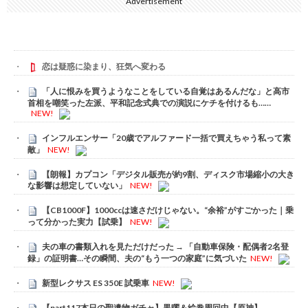
Advertisement
恋は疑惑に染まり、狂気へ変わる
「人に恨みを買うようなことをしている自覚はあるんだな」と高市
首相を嘲笑った左派、平和記念式典での演説にケチを付けるも……
NEW!
インフルエンサー「20歳でアルファード一括で買えちゃう私って素
敵」
NEW!
【朗報】カプコン「デジタル販売が約9割、ディスク市場縮小の大き
な影響は想定していない」
NEW!
【CB1000F】1000ccは速さだけじゃない。“余裕”がすごかった｜乗
って分かった実力【試乗】
NEW!
夫の車の書類入れを見ただけだった → 「自動車保険・配偶者2名登
録」の証明書…その瞬間、夫の“もう一つの家庭”に気づいた
NEW!
新型レクサス ES 350E 試乗車
NEW!
【part117本日の聖遺物ガチャ】黒曜＆絵巻周回中【原神】