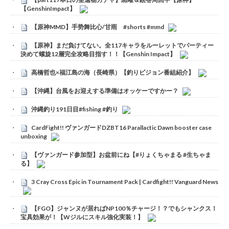
【GenshinImpact】
【原神MMD】手势舞比心/甘雨 #shorts #mmd
【原神】まだ負けてない。全117キャラをルーレットでパーティー
決めて螺旋12層完全攻略目指す！！【Genshin Impact】
高橋哲也×福江島の海（長崎県）【釣りビジョン番組紹介】
【沖縄】台風をお迎えする準備はオッケーですかー？
沖縄釣り191日目#fishing #釣り
CardFight!! ヴァンガードDZBT16 Parallactic Dawn booster case
unboxing
【ヴァンガード参加型】お盆前にね【#りょくちゃまる #生ちゃま
る】
3 Cray Cross Epic in Tournament Pack | Cardfight!! Vanguard News
【FGO】ジャンヌが居ればNP100％チャージ！？でもシャンクス！
宝具効果が！【Wジルにスキル強化実装！】