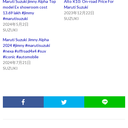
Maruti Suzuki jimny Alpha Top
Alto K10: On-road Price For
model Ex showroom cost
Maruti Suzuki
13.69 lakh #jimmy
2023年12月22日
#marutisuzuki
SUZUKI
2024年5月2日
SUZUKI
Maruti Suzuki Jimny Alpha
2024 #jimny #marutisuzuki
#nexa #offroad4x4 #suv
#iconic #automobile
2024年7月21日
SUZUKI