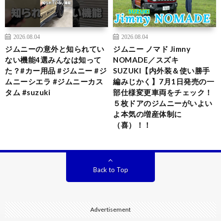
2026.08.04
2026.08.04
ジムニーの意外と知られてい
ジムニー ノマド Jimny
ない機能4選みんなは知って
NOMADE／スズキ
た？#カー用品 #ジムニー #ジ
SUZUKI【内外装＆使い勝手
ムニーシエラ #ジムニーカス
編みじかく】7月1日発売の一
タム #suzuki
部仕様変更車両をチェック！
５枚ドアのジムニーがいよい
よ本気の増産体制に
（喜）！！
Back to Top
Advertisement