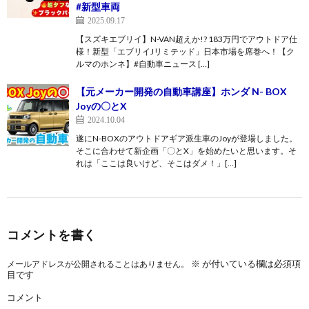
#新型車両
2025.09.17
【スズキエブリイ】N-VAN超えか!? 183万円でアウトドア仕
様！新型「エブリイJリミテッド」日本市場を席巻へ！【ク
ルマのホンネ】#自動車ニュース […]
【元メーカー開発の自動車講座】ホンダ N- BOX
Joyの〇とX
2024.10.04
遂にN-BOXのアウトドアギア派生車のJoyが登場しました。
そこに合わせて新企画「〇とX」を始めたいと思います。そ
れは「ここは良いけど、そこはダメ！」[…]
コメントを書く
※
が付いている欄は必須項
メールアドレスが公開されることはありません。
目です
コメント