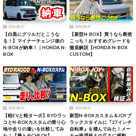
2026.08.07
2026.08.07
【白黒にグリルだとこうな
【新型N-BOX】買うなら断然
る！】マイナーチェンジ後の
こっち！おすすめグレードを
N-BOXが納車！｜HONDA N-
徹底解説【HONDA N-BOX
BOX
CUSTOM】
2026.08.07
2026.08.07
【軽EVと軽ターボ】BYDラッ
新型N-BOXカスタム＆JOYブ
コとN-BOXカスタムの乗り心
ラックスタイルに『27インチ
地や走りの違いを比較してみ
自転車』を積んでみた！メー
た！【藤トモCHECK】
カー推奨超えの広さに感動