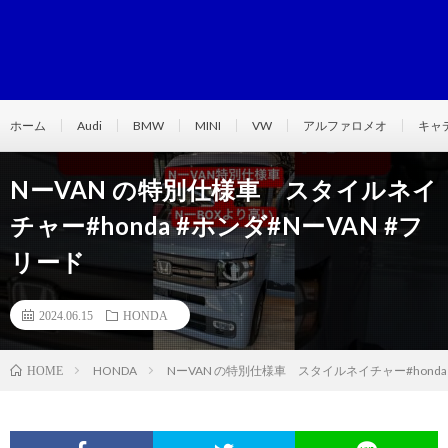
ホーム
Audi
BMW
MINI
VW
アルファロメオ
キャ
NーVAN の特別仕様車 スタイルネイ
チャー#honda #ホンダ#NーVAN #フ
リード
2024.06.15
HONDA
HONDA
NーVAN の特別仕様車 スタイルネイチャー#honda 
HOME