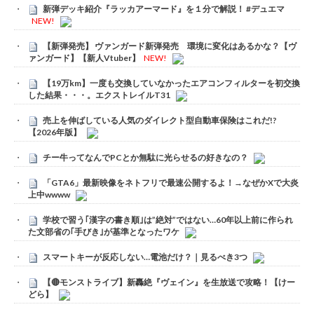
新弾デッキ紹介『ラッカアーマード』を１分で解説！ #デュエマ
NEW!
【新弾発売】 ヴァンガード新弾発売 環境に変化はあるかな？【ヴ
ァンガード】【新人Vtuber】
NEW!
【19万km】一度も交換していなかったエアコンフィルターを初交換
した結果・・・。エクストレイルT31
売上を伸ばしている人気のダイレクト型自動車保険はこれだ!?
【2026年版】
チー牛ってなんでPCとか無駄に光らせるの好きなの？
「GTA6」最新映像をネトフリで最速公開するよ！→なぜかXで大炎
上中wwww
学校で習う｢漢字の書き順｣は”絶対”ではない…60年以上前に作られ
た文部省の｢手びき｣が基準となったワケ
スマートキーが反応しない…電池だけ？｜見るべき3つ
【🔴モンストライブ】新轟絶『ヴェイン』を生放送で攻略！【けー
どら】