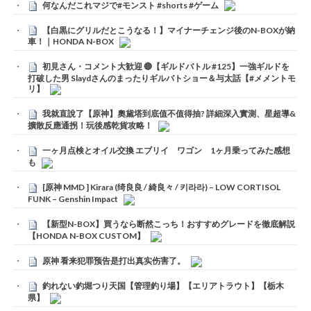
何なんだこれマジで#モンスト #shorts #ゲーム
【白黒にグリルだとこうなる！】マイナーチェンジ後のN-BOXが納
車！｜HONDA N-BOX
初見さん・コメント大歓迎 🔴【ギルドバトル #125】一強ギルドを
打破した男 Slaydさんのまったりギルバトショー＆与太話【#メメントモ
リ】
我就直說了【原神】奧黛塔到底值不值得抽? 詳細深入實測、星超導&
擴散反應通拐！玩後感乾貨攻略！
一ヶ月点検とオイル交換 エブリイ ワゴン 1ヶ月乗ってみた感想
も
[原神 MMD ] Kirara (绮良良 / 綺良々 / 키라라) – LOW CORTISOL
FUNK – Genshin Impact
【新型N-BOX】買うなら断然こっち！おすすめグレードを徹底解説
【HONDA N-BOX CUSTOM】
原神 看来犯罪预告是打出真实伤害了。
釣れない釣堀つり天国【管理釣り場】【エリアトラウト】【栃木
県】