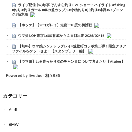
ライブ配信中の珍事 ぞんすら釣りLIVE ショートハイライト #fishing
#釣り #釣りガール #年の差カップル#小物釣り#川釣り#水路#ハプニン
グ#栃木県
【ホッケ】【マコガレイ】道南➖10度の初挑戦
ウマ娘 LOH東京1600 育成から２日目出走 2026/02/16
【無料】ウマ娘シンデレラグレイ×笠松町コラボ第二弾！限定クリア
ファイルをゲットせよ！【スタンプラリー編】
【ウマ娘】LoH走ったり次のチャンミについて考えたり【Vtuber】
Powered by livedoor 相互RSS
カテゴリー
Audi
BMW