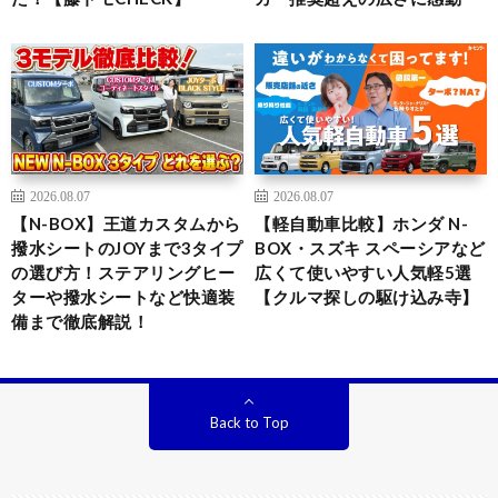
2026.08.07
2026.08.07
【N-BOX】王道カスタムから
【軽自動車比較】ホンダ N-
撥水シートのJOYまで3タイプ
BOX・スズキ スペーシアなど
の選び方！ステアリングヒー
広くて使いやすい人気軽5選
ターや撥水シートなど快適装
【クルマ探しの駆け込み寺】
備まで徹底解説！
Back to Top