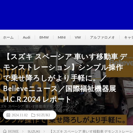
ホーム
Audi
BMW
MINI
VW
アルファロメオ
キャ
【スズキ スペーシア 車いす移動車 デ
モンストレーション】シンプル操作
で乗せ降ろしがより手軽に。／
Believeニュース／国際福祉機器展
H.C.R.2024 レポート
2024.11.02
SUZUKI
SUZUKI
【スズキ スペーシア 車いす移動車 デモンストレーショ
HOME