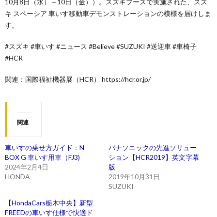
10月8日（水）～10日（金））。スズキブースで実施された、スズ
キ スペーシア 車いす移動車デモンストレーションの模様を届けしま
す。
#スズキ #車いす #ニュース #Believe #SUZUKI #送迎車 #車椅子
#HCR
関連：国際福祉機器展（HCR） https://hcr.or.jp/
関連
車いすの乗せ方ガイド：N
パナソニックの先進ソリュー
BOX G 車いす用車（FJ3)
ション【HCR2019】英文字幕
2024年2月4日
版
HONDA
2019年10月31日
SUZUKI
【HondaCars栃木中央】新型
FREEDの車いす仕様で快適ド