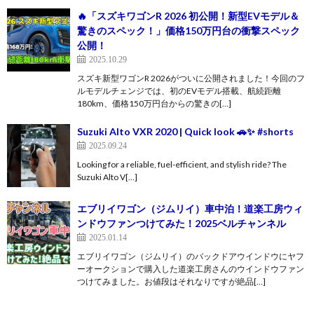
🔥「スズキワゴンR 2026 初公開！新型EVモデル＆
驚きのスペック！」価格150万円台の衝撃スペック
公開！
2025.10.29
スズキ新型ワゴンR 2026がついに公開されました！今回のフ
ルモデルチェンジでは、初のEVモデル搭載、航続距離
180km、価格150万円台からの驚きの[…]
Suzuki Alto VXR 2020 | Quick look 🚗✨ #shorts
2025.09.24
Looking for a reliable, fuel-efficient, and stylish ride? The
Suzuki Alto V[…]
エブリイワゴン（ジムリイ）車中泊！道楽工房ウィ
ンドウファンつけてみた！2025ベルチャンネル
2025.01.14
エブリイワゴン（ジムリイ）のバックドアウインドウにヤフ
ーオークションで購入した道楽工房さんのウインドウファン
つけてみました。お値段はそれなりですが絶品[…]