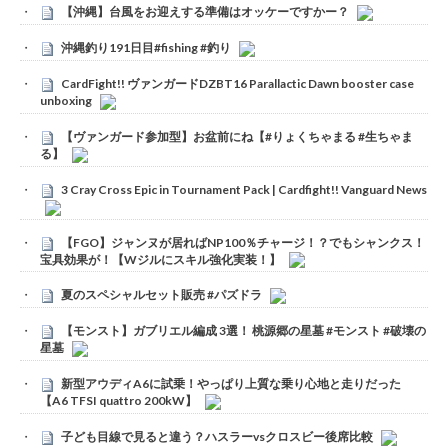
【沖縄】台風をお迎えする準備はオッケーですかー？
沖縄釣り191日目#fishing #釣り
CardFight!! ヴァンガードDZBT16 Parallactic Dawn booster case
unboxing
【ヴァンガード参加型】お盆前にね【#りょくちゃまる #生ちゃま
る】
3 Cray Cross Epic in Tournament Pack | Cardfight!! Vanguard News
【FGO】ジャンヌが居ればNP100％チャージ！？でもシャンクス！
宝具効果が！【Wジルにスキル強化実装！】
夏のスペシャルセット販売 #パズドラ
【モンスト】ガブリエル編成 3選！ 桃源郷の星墓 #モンスト #破壊の
星墓
新型アウディA6に試乗！やっぱり上質な乗り心地と走りだった
【A6 TFSI quattro 200kW】
子ども目線で見ると違う？ハスラーvsクロスビー後席比較