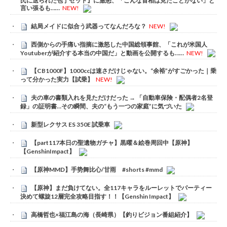
氏に送られた包丁セット』に激怒、「こんな首相は見たことがない」と
言い張るも……
NEW!
結局メイドに似合う武器ってなんだろな？
NEW!
西側からの手痛い指摘に激怒した中国総領事館、「これが米国人
Youtuberが紹介する本当の中国だ」と動画を公開するも……
NEW!
【CB1000F】1000ccは速さだけじゃない。“余裕”がすごかった｜乗
って分かった実力【試乗】
NEW!
夫の車の書類入れを見ただけだった → 「自動車保険・配偶者2名登
録」の証明書…その瞬間、夫の“もう一つの家庭”に気づいた
新型レクサス ES 350E 試乗車
【part117本日の聖遺物ガチャ】黒曜＆絵巻周回中【原神】
【GenshinImpact】
【原神MMD】手势舞比心/甘雨 #shorts #mmd
【原神】まだ負けてない。全117キャラをルーレットでパーティー
決めて螺旋12層完全攻略目指す！！【Genshin Impact】
高橋哲也×福江島の海（長崎県）【釣りビジョン番組紹介】