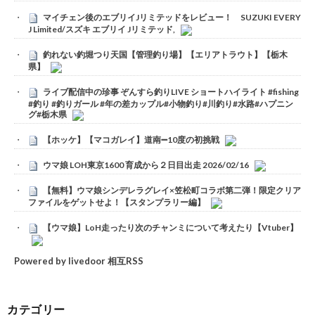
マイチェン後のエブリイJリミテッドをレビュー！ SUZUKI EVERY
J Limited/スズキ エブリイ Jリミテッド,
釣れない釣堀つり天国【管理釣り場】【エリアトラウト】【栃木
県】
ライブ配信中の珍事 ぞんすら釣りLIVE ショートハイライト #fishing
#釣り #釣りガール #年の差カップル#小物釣り#川釣り#水路#ハプニン
グ#栃木県
【ホッケ】【マコガレイ】道南➖10度の初挑戦
ウマ娘 LOH東京1600 育成から２日目出走 2026/02/16
【無料】ウマ娘シンデレラグレイ×笠松町コラボ第二弾！限定クリア
ファイルをゲットせよ！【スタンプラリー編】
【ウマ娘】LoH走ったり次のチャンミについて考えたり【Vtuber】
Powered by livedoor 相互RSS
カテゴリー