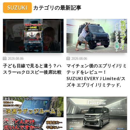
SUZUKI
カテゴリの最新記事
2026.08.06
2026.08.06
子ども目線で見ると違う？ハ
マイチェン後のエブリイJリミ
スラーvsクロスビー後席比較
テッドをレビュー！
SUZUKI EVERY J Limited/ス
ズキ エブリイ Jリミテッド,