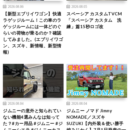
2026.08.06
2026.08.05
【新型エブリイワゴン】快適
スペーシア カスタムTVCM
ラゲッジルーム！この車のラ
「スペーシア カスタム 洗
ゲッジルームには一体どのぐ
練」篇15秒ロゴ改
らいの荷物が乗るのか？確認
してみました。(エブリイワゴ
ン、スズキ、新情報、新型情
報)
2026.08.04
2026.08.04
ジムニーの意外と知られてい
ジムニー ノマド Jimny
ない機能4選みんなは知って
NOMADE／スズキ
た？#カー用品 #ジムニー #ジ
SUZUKI【内外装＆使い勝手
ムニーシエラ #ジムニーカス
編みじかく】7月1日発売の一