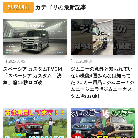
SUZUKI
カテゴリの最新記事
2026.08.05
2026.08.04
スペーシア カスタムTVCM
ジムニーの意外と知られてい
「スペーシア カスタム 洗
ない機能4選みんなは知って
練」篇15秒ロゴ改
た？#カー用品 #ジムニー #ジ
ムニーシエラ #ジムニーカス
タム #suzuki