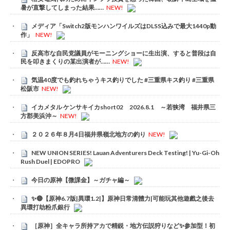
暑が直撃してしまった結果……
NEW!
メディア「Switch2版モンハンワイルズはDLSS込みで最大1440p動
作」
NEW!
反高市な自民党議員がモーニングショーに生出演、すると普段は自
民を叩きまくりの某出演者が……
NEW!
気温40度でも釣れちゃうキス釣りでした #三重県キス釣り #三重県
松阪市
NEW!
イカメタル ケンサキイカshort02 2026.8.1 ～若狭湾 福井県三
方郡美浜沖～
NEW!
２０２６年８月4日福井県嶺北地方の釣り
NEW!
NEW UNION SERIES! Lauan Adventurers Deck Testing! | Yu-Gi-Oh
Rush Duel | EDOPRO
今日の原神【微課金】～ガチャ編～
✨🔴【原神6.7版|異環1.2|】原神日常清體力|可能玩其他遊戲之後去
異環打劫粉爪銀行
［原神］全キャラ所持アカで精鋭・地方伝説狩りなど✨参加型！初