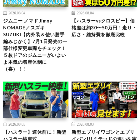
2026.08.04
2026.08.04
ジムニー ノマド Jimny
【ハスラーvsクロスビー】価
NOMADE／スズキ
格差は約30〜50万円！走り・
SUZUKI【内外装＆使い勝手
広さ・維持費を徹底比較
編みじかく】7月1日発売の一
部仕様変更車両をチェック！
５枚ドアのジムニーがいよい
よ本気の増産体制に
（喜）！！
2026.08.03
2026.08.03
【ハスラー】連休前に！新型
新型エブリイワゴンとエブリ
ハスラー納車式
イバンJリミテッドの違いを実