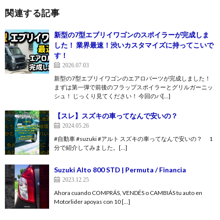
関連する記事
新型の7型エブリイワゴンのスポイラーが完成しま
した！ 業界最速！渋いカスタマイズに持ってこいで
す！
2026.07.03
新型の7型エブリイワゴンのエアロパーツが完成しました！
まずは第一弾で前後のフラップスポイラーとグリルガーニッ
シュ！ じっくり見てください！ 今回のパ[…]
【スレ】スズキの車ってなんで安いの？
2024.05.26
#自動車 #suzuki #アルト スズキの車ってなんで安いの？ 1
分で紹介してみました。[…]
Suzuki Alto 800 STD | Permuta / Financia
2023.12.25
Ahora cuando COMPRÁS, VENDÉS o CAMBIÁS tu auto en
Motorlider apoyas con 10 […]