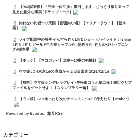
【RS3試乗後】「完全上位互換」撤回します。じっくり振り返って
見えた意外な事実 [ドライブトーク]
釣れない釣堀つり天国【管理釣り場】【エリアトラウト】【栃木
県】
ライブ配信中の珍事 ぞんすら釣りLIVE ショートハイライト #fishing
#釣り #釣りガール #年の差カップル#小物釣り#川釣り#水路#ハプニン
グ#栃木県
【ホッケ】【マコガレイ】道南➖10度の初挑戦
ウマ娘 LOH東京1600 育成から２日目出走 2026/02/16
【無料】ウマ娘シンデレラグレイ×笠松町コラボ第二弾！限定クリア
ファイルをゲットせよ！【スタンプラリー編】
【ウマ娘】LoH走ったり次のチャンミについて考えたり【Vtuber】
Powered by livedoor 相互RSS
カテゴリー