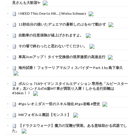
見さんも大歓迎✨
I NEED This One to Hit… | Weiss Schwarz
11秒自分の描いたデュエマの蒼斬しのぶをAIで動かす
自動車の任意保険が値上げされますよ。
その場で終わったと思わないでください。
車高3cmアップ！ タイヤ交換後の視界激変の高速走行
海外試乗！ フェラーリ アマルフィ スパイダー Part.1 by 島下泰久
ポルシェ 718ケイマン スタイルエディション 専用色「ルビースター
ネオ」左ハンドルの6速MT車が買取り入庫！しかも走行距離は
456km！！
#fgo レオニダス一世のスキル強化 #fgo攻略 #歴史
M4フォギルエ裏話【モンスト】
【ドラクエウォーク】魔力の宝鞭が実装。ある意味助かる武器でし
た。