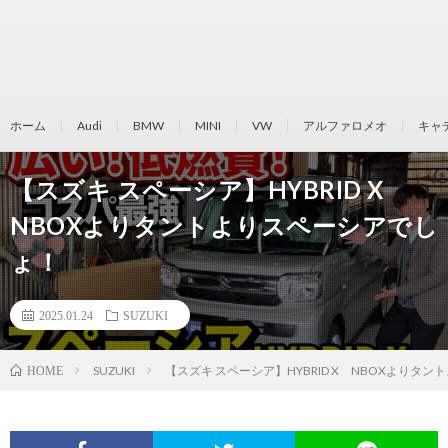
ホーム
Audi
BMW
MINI
VW
アルファロメオ
キャ
【スズキ スペーシア】HYBRID X
NBOXよりタントよりスペーシアでし
ょ！
2025.01.24
SUZUKI
SUZUKI
【スズキ スペーシア】HYBRID X NBOXよりタ
HOME