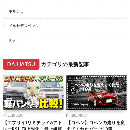
ポルシェ
メルセデスベンツ
ルノー
DAIHATSU
カテゴリの最新記事
2026.08.07
2026.08.07
【エブリイJリミテッド&アト
【コペン】コペンの走りを変
レーRS】頂上対決！最上級軽
えてくれたパーツ10選