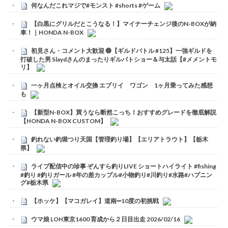
何なんだこれマジで#モンスト #shorts #ゲーム
【白黒にグリルだとこうなる！】マイナーチェンジ後のN-BOXが納
車！｜HONDA N-BOX
初見さん・コメント大歓迎 🔴【ギルドバトル #125】一強ギルドを
打破した男 Slaydさんのまったりギルバトショー＆与太話【#メメントモ
リ】
一ヶ月点検とオイル交換 エブリイ ワゴン 1ヶ月乗ってみた感想
も
【新型N-BOX】買うなら断然こっち！おすすめグレードを徹底解説
【HONDA N-BOX CUSTOM】
釣れない釣堀つり天国【管理釣り場】【エリアトラウト】【栃木
県】
ライブ配信中の珍事 ぞんすら釣りLIVE ショートハイライト #fishing
#釣り #釣りガール #年の差カップル#小物釣り#川釣り#水路#ハプニン
グ#栃木県
【ホッケ】【マコガレイ】道南➖10度の初挑戦
ウマ娘 LOH東京1600 育成から２日目出走 2026/02/16