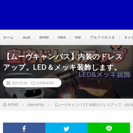
ホーム
Audi
BMW
MINI
VW
アルファロメオ
キャ
【ムーヴキャンバス】内装のドレス
アップ。LED＆メッキ装飾します。
2025.03.01
DAIHATSU
DAIHATSU
【ムーヴキャンバス】内装のドレスアップ。LED
HOME