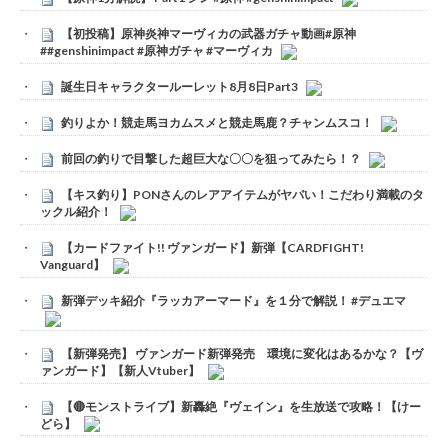
【初投稿】原神炎神マーヴィカの武器ガチャ動画#原神
##genshinimpact #原神ガチャ #マーヴィカ
誕生日キャラクタールーレット8月8日Part3
釣りよか！競走馬ヨカムスメと競走馬鹿？チャンムスコ！
前回の釣りで目撃した超巨大な〇〇を狙ってみたら！？
【キス釣り】PONさんのレアアイテムがヤバい！こだわり満載のタ
ックル紹介！
【カードファイト!! ヴァンガード】新弾【CARDFIGHT!
Vanguard】
新弾デッキ紹介『ラッカアーマード』を１分で解説！ #デュエマ
【新弾発売】 ヴァンガード新弾発売 環境に変化はあるかな？【ヴ
ァンガード】【新人Vtuber】
【🔴モンストライブ】新轟絶『ヴェイン』を生放送で攻略！【けー
どら】