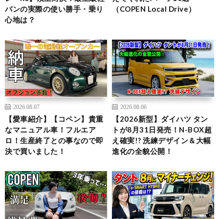
バンの実際の使い勝手・乗り
（COPEN Local Drive）
心地は？
2026.08.07
2026.08.06
【愛車紹介】【コペン】貴重
【2026新型】ダイハツ タン
なマニュアル車！フルエア
トが8月31日発売！N-BOX超
ロ！生産終了との事なので即
え確実!? 洗練デザイン＆大幅
決で買いました！
進化の全貌公開！