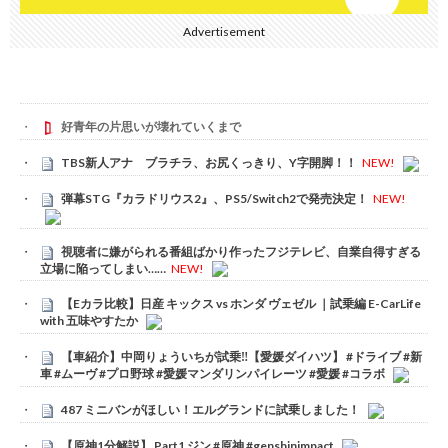
Advertisement
好青年の片思いが壊れていくまで
TBS新人アナ ブラチラ、お尻くっきり、Y字開脚！！
NEW!
弾幕STG『カラドリウス2』、PS5/Switch2で発売決定！
NEW!
視聴者に嫌がられる番組ばかり作ったフジテレビ、自業自得すぎる
立場に陥ってしまい……
NEW!
【Eカラ比較】日産 キックス vs ホンダ ヴェゼル ｜試乗編 E-CarLife
with 五味やすたか
【車紹介】中岡りょういちが試乗‼️【愛媛ダイハツ】 #ドライブ #新
車 #ムーヴ #プロ野球 #愛媛マンダリンパイレーツ #愛媛 #コラボ
487 ミニバンがほしい！エルグランドに試乗しました！
【原神1分解説】 Part1 ジン #原神 #genshinimpact