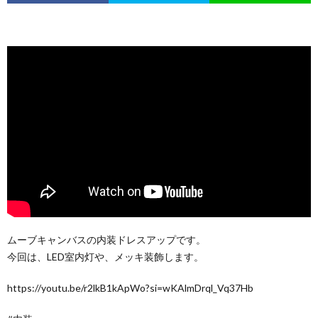
ムーブキャンバスの内装ドレスアップです。
今回は、LED室内灯や、メッキ装飾します。
https://youtu.be/r2lkB1kApWo?si=wKAlmDrql_Vq37Hb