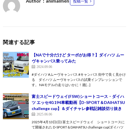
Author：animalmen
投稿一覧
関連する記事
【NAで十分だけど ターボがお得？】ダイハツ ムー
ヴキャンバス乗ってみた
2024.09.06
#ダイハツ #ムーヴキャンバス #キャンバス 街中で良く見かけ
る ダイハツ ムーヴキャンバスの試乗インプレッションで
す。 NAモデルの走りはいかに！過[…]
富士スピードウェイ(FSW)ショートコース・ダイハ
ツ エッセ40.194車載動画【D-SPORT＆DAIHATSU
challenge cup】＆ダイチャレ参戦記雑談切り抜き
2025.06.06
2025年4月13日(日) 富士スピードウェイ ショートコースに
て開催された D-SPORT＆DAIHATSU challenge cup(ダイハツ