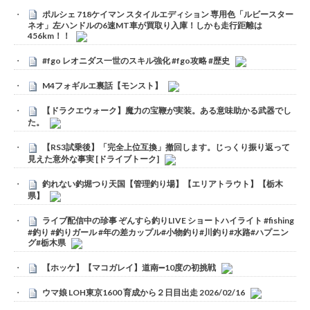
ポルシェ 718ケイマン スタイルエディション 専用色「ルビースター
ネオ」左ハンドルの6速MT車が買取り入庫！しかも走行距離は
456km！！
#fgo レオニダス一世のスキル強化 #fgo攻略 #歴史
M4フォギルエ裏話【モンスト】
【ドラクエウォーク】魔力の宝鞭が実装。ある意味助かる武器でし
た。
【RS3試乗後】「完全上位互換」撤回します。じっくり振り返って
見えた意外な事実 [ドライブトーク]
釣れない釣堀つり天国【管理釣り場】【エリアトラウト】【栃木
県】
ライブ配信中の珍事 ぞんすら釣りLIVE ショートハイライト #fishing
#釣り #釣りガール #年の差カップル#小物釣り#川釣り#水路#ハプニン
グ#栃木県
【ホッケ】【マコガレイ】道南➖10度の初挑戦
ウマ娘 LOH東京1600 育成から２日目出走 2026/02/16