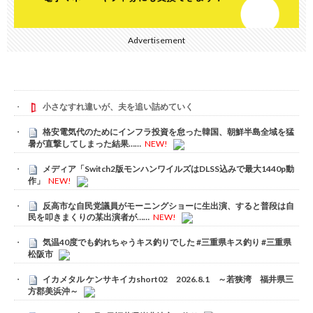
Advertisement
小さなすれ違いが、夫を追い詰めていく
格安電気代のためにインフラ投資を怠った韓国、朝鮮半島全域を猛
暑が直撃してしまった結果……
NEW!
メディア「Switch2版モンハンワイルズはDLSS込みで最大1440p動
作」
NEW!
反高市な自民党議員がモーニングショーに生出演、すると普段は自
民を叩きまくりの某出演者が……
NEW!
気温40度でも釣れちゃうキス釣りでした #三重県キス釣り #三重県
松阪市
イカメタル ケンサキイカshort02 2026.8.1 ～若狭湾 福井県三
方郡美浜沖～