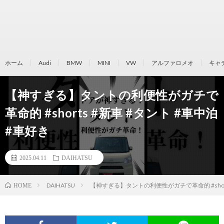
ホーム
Audi
BMW
MINI
VW
アルファロメオ
キャ
【神すぎる】タントの利便性がガチで
革命的 #shorts #新車 #タント #車中泊
#車好き
2025.04.11
DAIHATSU
DAIHATSU
【神すぎる】タントの利便性がガチで革命的 #short
HOME