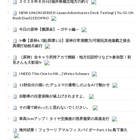
２０２６年８月4日福井県嶺北地方の釣り
NEW UNION SERIES! Lauan Adventurers Deck Testing! | Yu-Gi-Oh
Rush Duel | EDOPRO
今日の原神【微課金】～ガチャ編～
✨🔴【原神6.7版|異環1.2|】原神日常清體力|可能玩其他遊戲之後去
異環打劫粉爪銀行
［原神］全キャラ所持アカで精鋭・地方伝説狩りなど✨参加型！初
見さんも大歓迎✨
I NEED This One to Hit… | Weiss Schwarz
11秒自分の描いたデュエマの蒼斬しのぶをAIで動かす
自動車の任意保険が値上げされますよ。
その場で終わったと思わないでください。
車高3cmアップ！ タイヤ交換後の視界激変の高速走行
海外試乗！ フェラーリ アマルフィ スパイダー Part.1 by 島下泰久