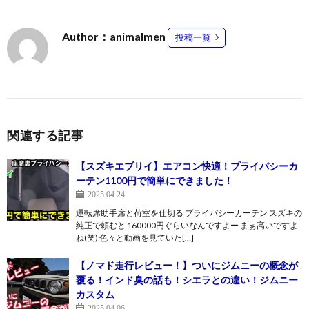
Author：animalmen
投稿一覧
関連する記事
【スズキエブリイ】エアコン快適！プライバシーカ
ーテン1100円で簡単にできました！
2025.04.24
運転席助手席と荷室を仕切る プライバシーカーテン スズキの
純正で頼むと 160000円ぐらいなんですよー まぁ高いですよ
ね(笑) 色々と動画を見ていた[…]
【ノマド走行レビュー！】ついにジムニーの概念が
覆る！インド臭の話も！シエラとの違い！ジムニー
カスタム
2025.04.06