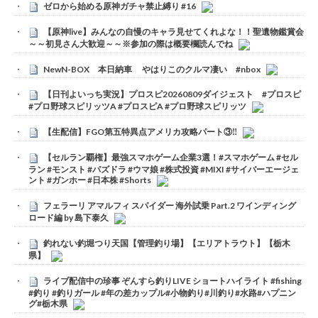
ゼロから始める原神ガチャ禁止縛り #16
【原神live】みんなの自慢のキャラ見せてくれよな！！聖遺物鑑賞会
～～初見さん大歓迎～～※参加の際は概要欄読んでね
NewN-BOX 本日納車 やはりこのクルマ凄い #nbox
【日刊よいっち実況】プロスピ20260809ダイジェスト #プロスピ
#プロ野球スピリッツA #プロスピA #プロ野球スピリッツ
【生配信】FGO第五特異点アメリカ攻略パート③‼️
【セルラン覇権】最強スマホゲーム企業3選！#スマホゲーム #セル
ラン #モンスト #パズドラ #ウマ娘 #株式投資 #MIXI #サイバーエージェ
ント #ガンホー #日本株 #Shorts
フェラーリ アマルフィ スパイダー 海外試乗 Part.2 ワインディング
ロード編 by 島下泰久
釣れない釣堀つり天国【管理釣り場】【エリアトラウト】【栃木
県】
ライブ配信中の珍事 ぞんすら釣りLIVE ショートハイライト #fishing
#釣り #釣りガール #年の差カップル#小物釣り#川釣り#水路#ハプニン
グ#栃木県