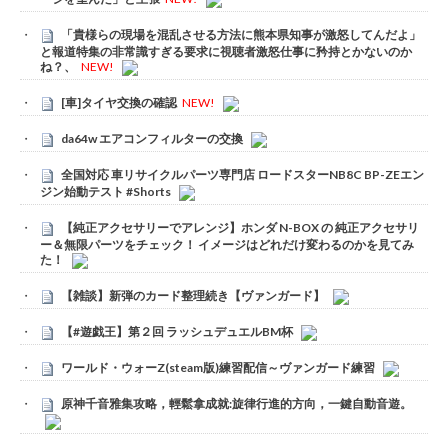
「貴様らの現場を混乱させる方法に熊本県知事が激怒してんだよ」
と報道特集の非常識すぎる要求に視聴者激怒仕事に矜持とかないのか
ね？、
NEW!
[車]タイヤ交換の確認
NEW!
da64w エアコンフィルターの交換
全国対応 車リサイクルパーツ専門店 ロードスターNB8C BP-ZEエン
ジン始動テスト #Shorts
【純正アクセサリーでアレンジ】ホンダ N-BOX の 純正アクセサリ
ー＆無限パーツをチェック！ イメージはどれだけ変わるのかを見てみ
た！
【雑談】新弾のカード整理続き【ヴァンガード】
【#遊戯王】第２回 ラッシュデュエルBM杯
ワールド・ウォーZ(steam版)練習配信～ヴァンガード練習
原神千音雅集攻略，輕鬆拿成就:旋律行進的方向，一鍵自動音遊。