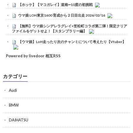
【ホッケ】【マコガレイ】道南➖10度の初挑戦
ウマ娘 LOH東京1600 育成から２日目出走 2026/02/16
【無料】ウマ娘シンデレラグレイ×笠松町コラボ第二弾！限定クリア
ファイルをゲットせよ！【スタンプラリー編】
【ウマ娘】LoH走ったり次のチャンミについて考えたり【Vtuber】
Powered by livedoor 相互RSS
カテゴリー
Audi
BMW
DAIHATSU