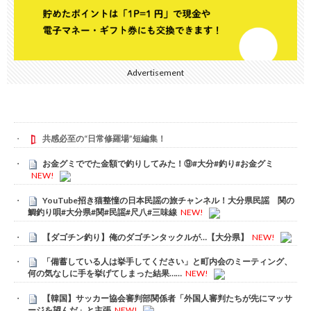
Advertisement
共感必至の“日常修羅場”短編集！
お金グミででた金額で釣りしてみた！⑨#大分#釣り#お金グミ
NEW!
YouTube招き猫整憧の日本民謡の旅チャンネル！大分県民謡 関の
鯛釣り唄#大分県#関#民謡#尺八#三味線
NEW!
【ダゴチン釣り】俺のダゴチンタックルが…【大分県】
NEW!
「備蓄している人は挙手してください」と町内会のミーティング、
何の気なしに手を挙げてしまった結果……
NEW!
【韓国】サッカー協会審判部関係者「外国人審判たちが先にマッサ
ージを望んだ」と主張
NEW!