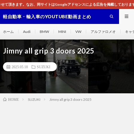
はGoogleアドセンスによる広告を掲載しております。
軽自動車・輸入車のYOUTUBE動画まとめ
ホーム
Audi
BMW
MINI
VW
アルファロメオ
キャ
Jimny all grip 3 doors 2025
2025.05.18
SUZUKI
SUZUKI
Jimny all grip 3 doors 2025
HOME