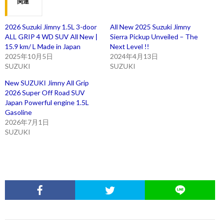
関連
2026 Suzuki Jimny 1.5L 3-door
All New 2025 Suzuki Jimny
ALL GRIP 4 WD SUV All New |
Sierra Pickup Unveiled – The
15.9 km/ L Made in Japan
Next Level !!
2025年10月5日
2024年4月13日
SUZUKI
SUZUKI
New SUZUKI Jimny All Grip
2026 Super Off Road SUV
Japan Powerful engine 1.5L
Gasoline
2026年7月1日
SUZUKI