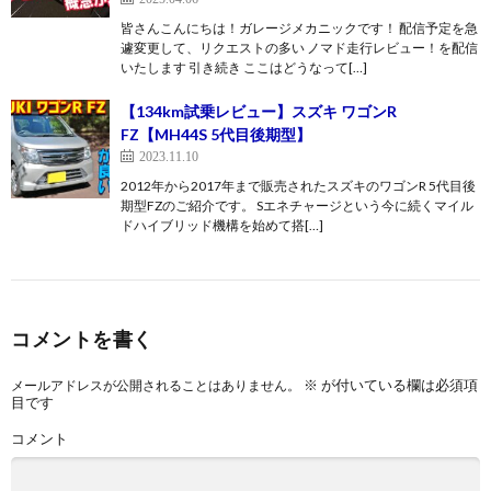
皆さんこんにちは！ガレージメカニックです！ 配信予定を急
遽変更して、リクエストの多い ノマド走行レビュー！を配信
いたします 引き続き ここはどうなって[…]
【134km試乗レビュー】スズキ ワゴンR
FZ【MH44S 5代目後期型】
2023.11.10
2012年から2017年まで販売されたスズキのワゴンR 5代目後
期型FZのご紹介です。 Sエネチャージという今に続くマイル
ドハイブリッド機構を始めて搭[…]
コメントを書く
※
が付いている欄は必須項
メールアドレスが公開されることはありません。
目です
コメント