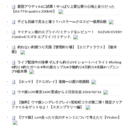
新型アウディA6に試乗！やっぱり上質な乗り心地と走りだった
【A6 TFSI quattro 200kW】
子ども目線で見ると違う？ハスラーvsクロスビー後席比較
マイチェン後のエブリイJリミテッドをレビュー！ SUZUKI EVERY
J Limited/スズキ エブリイ Jリミテッド,
釣れない釣堀つり天国【管理釣り場】【エリアトラウト】【栃木
県】
ライブ配信中の珍事 ぞんすら釣りLIVE ショートハイライト #fishing
#釣り #釣りガール #年の差カップル#小物釣り#川釣り#水路#ハプニン
グ#栃木県
【ホッケ】【マコガレイ】道南➖10度の初挑戦
ウマ娘 LOH東京1600 育成から２日目出走 2026/02/16
【無料】ウマ娘シンデレラグレイ×笠松町コラボ第二弾！限定クリア
ファイルをゲットせよ！【スタンプラリー編】
【ウマ娘】LoH走ったり次のチャンミについて考えたり【Vtuber】