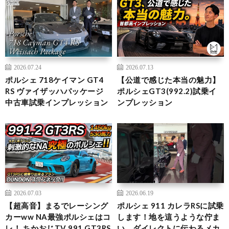
2026.07.24
2026.07.13
ポルシェ 718ケイマン GT4
【公道で感じた本当の魅力】
RS ヴァイザッハパッケージ
ポルシェGT3(992.2)試乗イ
中古車試乗インプレッション
ンプレッション
2026.07.03
2026.06.19
【超高音】まるでレーシング
ポルシェ 911 カレラRSに試乗
カーww NA最強ポルシェはコ
します！地を這うような佇ま
レ！ ちかおじTV 991 GT3RS
い、ダイレクトに伝わるメカ