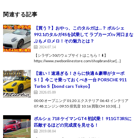
関連する記事
【買う？】おやっ、このタルガは…？ ポルシェ
992.1のタルガ4Sを試乗して ラブカーズtv 河口まな
ぶもメロメロ！その魅力とは？
2024.07.14
【シラザン50のウェブサイトはこちら！⬇︎】
https://www.zwebonlinestore.com/shopbrand/car[…]
【速い！速過ぎる！さらに快適＆豪華がターボ
S！】今こそ乗っておくべき一台 PORSCHE 911
Turbo S【bond cars Tokyo】
2026.05.09
00:00 オープニング 01:20 エクステリア 06:43 インテリア
07:48 エンジン 09:55 排気音 10:16 買取CM 10:30[…]
ポルシェ 718 ケイマンGT4 初試乗！ 911GT3RSに
匹敵するほどの完成度を見せる！
2019.08.04