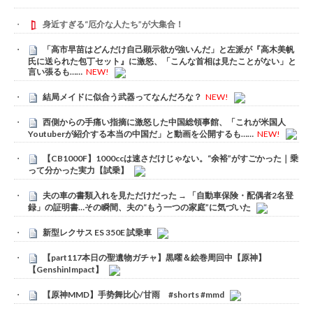
身近すぎる“厄介な人たち”が大集合！
「高市早苗はどんだけ自己顕示欲が強いんだ」と左派が『高木美帆
氏に送られた包丁セット』に激怒、「こんな首相は見たことがない」と
言い張るも……
NEW!
結局メイドに似合う武器ってなんだろな？
NEW!
西側からの手痛い指摘に激怒した中国総領事館、「これが米国人
Youtuberが紹介する本当の中国だ」と動画を公開するも……
NEW!
【CB1000F】1000ccは速さだけじゃない。“余裕”がすごかった｜乗
って分かった実力【試乗】
夫の車の書類入れを見ただけだった → 「自動車保険・配偶者2名登
録」の証明書…その瞬間、夫の“もう一つの家庭”に気づいた
新型レクサス ES 350E 試乗車
【part117本日の聖遺物ガチャ】黒曜＆絵巻周回中【原神】
【GenshinImpact】
【原神MMD】手势舞比心/甘雨 #shorts #mmd