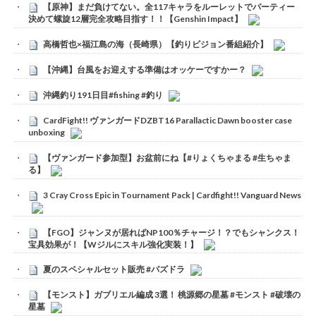
【原神】まだ負けてない。全117キャラをルーレットでパーティー
決めて螺旋12層完全攻略目指す！！【Genshin Impact】
高橋哲也×福江島の海（長崎県）【釣りビジョン番組紹介】
【沖縄】台風をお迎えする準備はオッケーですかー？
沖縄釣り191日目#fishing #釣り
CardFight!! ヴァンガードDZBT16 Parallactic Dawn booster case
unboxing
【ヴァンガード参加型】お盆前にね【#りょくちゃまる #生ちゃま
る】
3 Cray Cross Epic in Tournament Pack | Cardfight!! Vanguard News
【FGO】ジャンヌが居ればNP100％チャージ！？でもシャンクス！
宝具効果が！【Wジルにスキル強化実装！】
夏のスペシャルセット販売 #パズドラ
【モンスト】ガブリエル編成 3選！ 桃源郷の星墓 #モンスト #破壊の
星墓