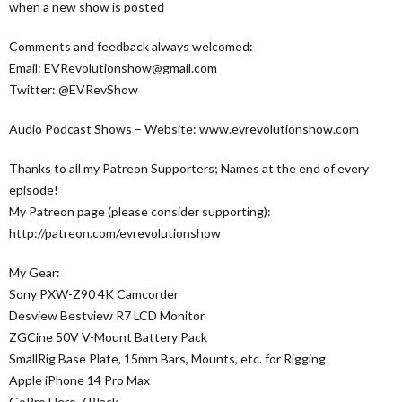
when a new show is posted
Comments and feedback always welcomed:
Email: EVRevolutionshow@gmail.com
Twitter: @EVRevShow
Audio Podcast Shows – Website: www.evrevolutionshow.com
Thanks to all my Patreon Supporters; Names at the end of every
episode!
My Patreon page (please consider supporting):
http://patreon.com/evrevolutionshow
My Gear:
Sony PXW-Z90 4K Camcorder
Desview Bestview R7 LCD Monitor
ZGCine 50V V-Mount Battery Pack
SmallRig Base Plate, 15mm Bars, Mounts, etc. for Rigging
Apple iPhone 14 Pro Max
GoPro Hero 7 Black