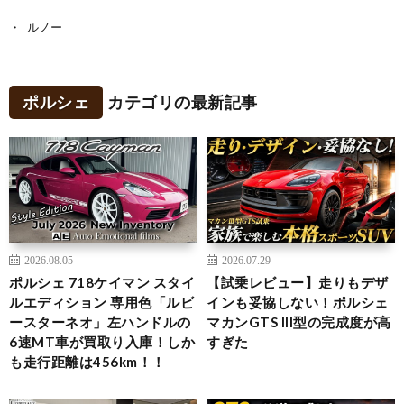
ルノー
ポルシェ
カテゴリの最新記事
2026.08.05
2026.07.29
ポルシェ 718ケイマン スタイ
【試乗レビュー】走りもデザ
ルエディション 専用色「ルビ
インも妥協しない！ポルシェ
ースターネオ」左ハンドルの
マカンGTS III型の完成度が高
6速MT車が買取り入庫！しか
すぎた
も走行距離は456km！！