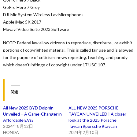
GoPro Hero 7 Grey
DJI Mic System Wireless Lav Microphones
Apple iMac 5K 2017
Movavi Video Suite 2023 Software
NOTE: Federal law allow citizens to reproduce, distribute , or exhibit
portions of copyrighted material. This is called fair use and is allowed
for the purpose of criticism, news reporting, teaching, and parody
which doesn’t infringe of copyright under 17 USC 107.
関連
All New 2025 BYD Dolphin
ALL-NEW 2025 PORSCHE
Unveiled – A Game-Changer in
TAYCAN UNVEILED | A closer
Affordable EVs?
look at the 2025 Porsche
2024年8月12日
Taycan #porsche #taycan
HONDA
2024年2月10日