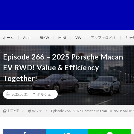
ホーム
Audi
BMW
MINI
VW
アルファロメオ
キャ
Episode 266 – 2025 Porsche Macan
EV RWD! Value & Efficiency
Together!
2025.05.31
ポルシェ
ポルシェ
Episode 266 - 2025 Porsche Macan EV RWD! Value &
HOME