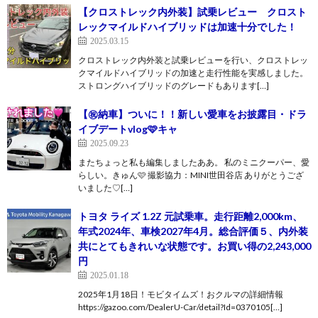
【クロストレック内外装】試乗レビュー クロスト
レックマイルドハイブリッドは加速十分でした！
2025.03.15
クロストレック内外装と試乗レビューを行い、クロストレッ
クマイルドハイブリッドの加速と走行性能を実感しました。
ストロングハイブリッドのグレードもあります[…]
【㊗️納車】ついに！！新しい愛車をお披露目・ドラ
イブデートvlog🩷キャ
2025.09.23
またちょっと私も編集しましたああ。 私のミニクーパー、愛
らしい。きゅん🩷 撮影協力：MINI世田谷店 ありがとうござ
いました♡[…]
トヨタ ライズ 1.2Z 元試乗車。走行距離2,000km、
年式2024年、車検2027年4月。総合評価５、内外装
共にとてもきれいな状態です。お買い得の2,243,000
円
2025.01.18
2025年1月18日！モビタイムズ！おクルマの詳細情報
https://gazoo.com/DealerU-Car/detail?Id=0370105[…]