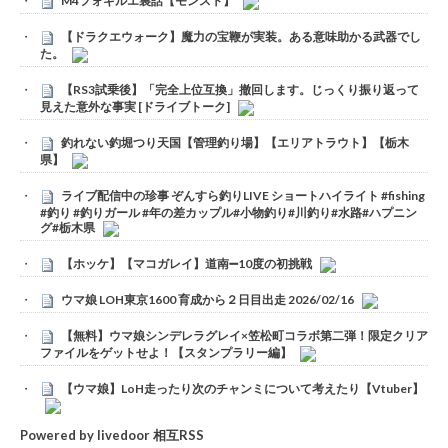
M4フォギルエ裏話【モンスト】
【ドラクエウォーク】魔力の宝鞭が実装。ある意味助かる武器でし
た。
【RS3試乗後】「完全上位互換」撤回します。じっくり振り返って
見えた意外な事実 [ドライブトーク]
釣れない釣堀つり天国【管理釣り場】【エリアトラウト】【栃木
県】
ライブ配信中の珍事 ぞんすら釣りLIVE ショートハイライト #fishing
#釣り #釣りガール #年の差カップル#小物釣り#川釣り#水路#ハプニン
グ#栃木県
【ホッケ】【マコガレイ】道南➖10度の初挑戦
ウマ娘 LOH東京1600 育成から２日目出走 2026/02/16
【無料】ウマ娘シンデレラグレイ×笠松町コラボ第二弾！限定クリア
ファイルをゲットせよ！【スタンプラリー編】
【ウマ娘】LoH走ったり次のチャンミについて考えたり【Vtuber】
Powered by livedoor 相互RSS