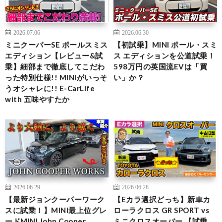
2026.07.06
2026.06.30
ミニクーパーSE ポールスミス
【初試乗】MINI ポール・スミ
エディション【レビュー&試
ス エディションを公道試乗！
乗】細部まで徹底してこだわ
598万円の英国流EVは「買
った特別仕様!! MINIがいっそ
い」か？
うオシャレに!! E-CarLife
with 五味やすたか
2026.06.29
2026.06.28
【最新ジョンクーパーワーク
【Eカラ選択どっち】新車カ
スに試乗！】MINI最上位グレ
ローラクロス GR SPORT vs
ードMINI John Cooper
ミニクロスオーバー 【試乗