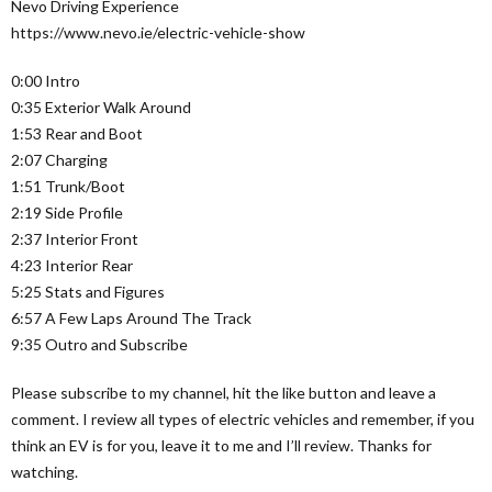
Nevo Driving Experience
https://www.nevo.ie/electric-vehicle-show
0:00 Intro
0:35 Exterior Walk Around
1:53 Rear and Boot
2:07 Charging
1:51 Trunk/Boot
2:19 Side Profile
2:37 Interior Front
4:23 Interior Rear
5:25 Stats and Figures
6:57 A Few Laps Around The Track
9:35 Outro and Subscribe
Please subscribe to my channel, hit the like button and leave a
comment. I review all types of electric vehicles and remember, if you
think an EV is for you, leave it to me and I’ll review. Thanks for
watching.