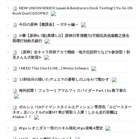
NEW UNION SERIES! Lauan Adventurers Deck Testing! | Yu-Gi-Oh
Rush Duel | EDOPRO
今日の原神【微課金】～ガチャ編～
✨🔴【原神6.7版|異環1.2|】原神日常清體力|可能玩其他遊戲之後去
異環打劫粉爪銀行
［原神］全キャラ所持アカで精鋭・地方伝説狩りなど✨参加型！初
見さんも大歓迎✨
I NEED This One to Hit… | Weiss Schwarz
11秒自分の描いたデュエマの蒼斬しのぶをAIで動かす
海外試乗！ フェラーリ アマルフィ スパイダー Part.1 by 島下泰久
ポルシェ 718ケイマン スタイルエディション 専用色「ルビースター
ネオ」左ハンドルの6速MT車が買取り入庫！しかも走行距離は
456km！！
#fgo レオニダス一世のスキル強化 #fgo攻略 #歴史