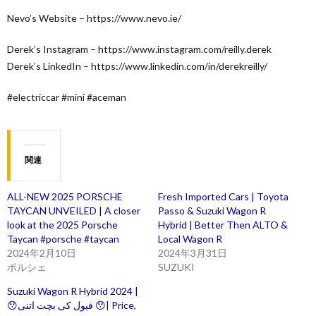
Nevo’s Website – https://www.nevo.ie/
Derek’s Instagram – https://www.instagram.com/reilly.derek
Derek’s LinkedIn – https://www.linkedin.com/in/derekreilly/
#electriccar #mini #aceman
関連
ALL-NEW 2025 PORSCHE
Fresh Imported Cars | Toyota
TAYCAN UNVEILED | A closer
Passo & Suzuki Wagon R
look at the 2025 Porsche
Hybrid | Better Then ALTO &
Taycan #porsche #taycan
Local Wagon R
2024年2月10日
2024年3月31日
ポルシェ
SUZUKI
Suzuki Wagon R Hybrid 2024 |
😯فیول کی بچت اتنی 😯| Price,