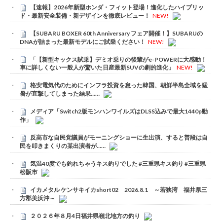
【速報】2026年新型ホンダ・フィット登場！進化したハイブリッ
ド・最新安全装備・新デザインを徹底レビュー！
NEW!
【SUBARU BOXER 60th Anniversary フェア開催！】SUBARUの
DNAが詰まった最新モデルにご試乗ください！
NEW!
「【新型キックス試乗】デミオ乗りの後輩がe-POWERに大感動！
車に詳しくない一般人が驚いた日産最新SUVの劇的進化」
NEW!
格安電気代のためにインフラ投資を怠った韓国、朝鮮半島全域を猛
暑が直撃してしまった結果……
メディア「Switch2版モンハンワイルズはDLSS込みで最大1440p動
作」
反高市な自民党議員がモーニングショーに生出演、すると普段は自
民を叩きまくりの某出演者が……
気温40度でも釣れちゃうキス釣りでした #三重県キス釣り #三重県
松阪市
イカメタル ケンサキイカshort02 2026.8.1 ～若狭湾 福井県三
方郡美浜沖～
２０２６年８月4日福井県嶺北地方の釣り