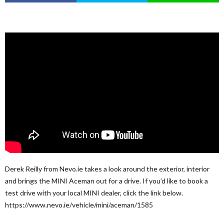
Derek Reilly from Nevo.ie takes a look around the exterior, interior
and brings the MINI Aceman out for a drive. If you’d like to book a
test drive with your local MINI dealer, click the link below.
https://www.nevo.ie/vehicle/mini/aceman/1585