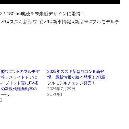
！180km航続＆未来感デザインに驚愕！
ンR #スズキ新型ワゴンR #新車情報 #新型車 #フルモデルチ
新型ワゴンRのフルモデ
2025年スズキ新型ワゴンR 新登
情報：スライドドアに
場、最新情報が続々登場！7代目！
イブリッド更にEV搭
フルモデルチェンジ発売！
キの新世代軽自動車の
2024年7月29日
ナーへ！
SUZUKI
日