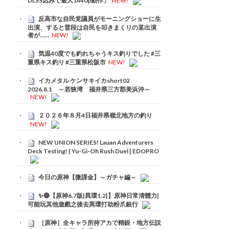
DLSS込みで最大1440p動作」
NEW!
反高市な自民党議員がモーニングショーに生
出演、すると普段は自民を叩きまくりの某出演
者が……
NEW!
気温40度でも釣れちゃうキス釣りでした #三
重県キス釣り #三重県松阪市
NEW!
イカメタル ケンサキイカshort02
2026.8.1 ～若狭湾 福井県三方郡美浜沖～
NEW!
２０２６年８月4日福井県嶺北地方の釣り
NEW!
NEW UNION SERIES! Lauan Adventurers
Deck Testing! | Yu-Gi-Oh Rush Duel | EDOPRO
今日の原神【微課金】～ガチャ編～
✨🔴【原神6.7版|異環1.2|】原神日常清體力|
可能玩其他遊戲之後去異環打劫粉爪銀行
［原神］全キャラ所持アカで精鋭・地方伝説