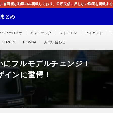
す。共有可能な動画のみ掲載しており、公序良俗に反しない動画を掲載す
ください。即刻対処させて頂きます。なお、同サイトはGoogleアド
画まとめ
ました！！
アルファロメオ
キャデラック
シトロエン
フィアット
SUZUKI
HONDA
お問い合わせ
ついにフルモデルチェンジ！
デザインに驚愕！