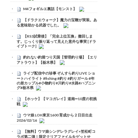
M4フォギルエ裏話【モンスト】
【ドラクエウォーク】魔力の宝鞭が実装。あ
る意味助かる武器でした。
【RS3試乗後】「完全上位互換」撤回しま
す。じっくり振り返って見えた意外な事実 [ドラ
イブトーク]
釣れない釣堀つり天国【管理釣り場】【エリ
アトラウト】【栃木県】
ライブ配信中の珍事 ぞんすら釣りLIVE ショ
ートハイライト #fishing #釣り #釣りガール #年
の差カップル#小物釣り#川釣り#水路#ハプニン
グ#栃木県
【ホッケ】【マコガレイ】道南➖10度の初挑
戦
ウマ娘 LOH東京1600 育成から２日目出走
2026/02/16
【無料】ウマ娘シンデレラグレイ×笠松町コ
ラボ第二弾！限定クリアファイルをゲットせ