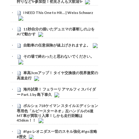
狩りなど✨参加型！初見さんも大歓迎✨
I NEED This One to Hit… | Weiss Schwarz
11秒自分の描いたデュエマの蒼斬しのぶを
AIで動かす
自動車の任意保険が値上げされますよ。
その場で終わったと思わないでください。
車高3cmアップ！ タイヤ交換後の視界激変の
高速走行
海外試乗！ フェラーリ アマルフィ スパイダ
ー Part.1 by 島下泰久
ポルシェ 718ケイマン スタイルエディション
専用色「ルビースターネオ」左ハンドルの6速
MT車が買取り入庫！しかも走行距離は
456km！！
#fgo レオニダス一世のスキル強化 #fgo攻略
#歴史