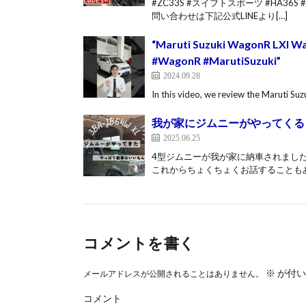
#ZC33S #スイフトスポーツ #HA3
問い合わせは下記公式LINEより[…]
“Maruti Suzuki WagonR LXI Wa
#WagonR #MarutiSuzuki”
2024.09.28
In this video, we review the Maruti Su
我が家にジムニーがやってくる《ス
2025.06.25
4型ジムニーが我が家に納車されました
これからちょくちょくお話することもあ
コメントを書く
※
が付い
メールアドレスが公開されることはありません。
コメント