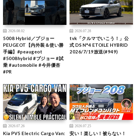
2026.08.02
2026.07.28
5008 Hybrid／プジョー
tvk「クルマでいこう！」公
PEUGEOT【内外装＆使い勝
式 DS N°4 ETOILE HYBRID
手編】#peaugeot
2026/7/19放送(#949)
#5008hybrid #プジョー #試
乗 #automobile #今井優杏
#PR
2026.07.26
2026.07.25
Kia PV5 Electric Cargo Van:
安い！楽しい！被らない！