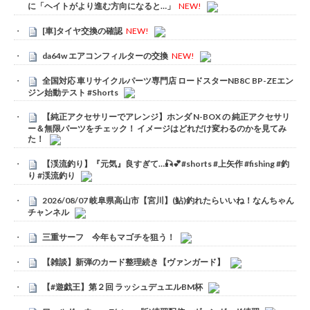
に「ヘイトがより進む方向になると…」
NEW!
[車]タイヤ交換の確認
NEW!
da64w エアコンフィルターの交換
NEW!
全国対応 車リサイクルパーツ専門店 ロードスターNB8C BP-ZEエン
ジン始動テスト #Shorts
【純正アクセサリーでアレンジ】ホンダ N-BOX の 純正アクセサリ
ー＆無限パーツをチェック！ イメージはどれだけ変わるのかを見てみ
た！
【渓流釣り】『元気』良すぎて…🎣💕#shorts #上矢作 #fishing #釣
り #渓流釣り
2026/08/07 岐阜県高山市【宮川】(鮎)釣れたらいいね！なんちゃん
チャンネル
三重サーフ 今年もマゴチを狙う！
【雑談】新弾のカード整理続き【ヴァンガード】
【#遊戯王】第２回 ラッシュデュエルBM杯