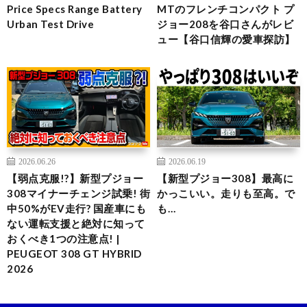
Price Specs Range Battery
MTのフレンチコンパクト プ
Urban Test Drive
ジョー208を谷口さんがレビ
ュー【谷口信輝の愛車探訪】
2026.06.26
2026.06.19
【弱点克服!?】新型プジョー
【新型プジョー308】最高に
308マイナーチェンジ試乗! 街
かっこいい。走りも至高。で
中50%がEV走行? 国産車にも
も…
ない運転支援と絶対に知って
おくべき1つの注意点! |
PEUGEOT 308 GT HYBRID
2026