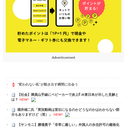
Advertisement
“変われない私”が動き出す瞬間に出会う
【社会】満員山手線にベビーカーで炎上⁉ JR東日本が示した見解と
は？
NEW!
堀井雄二氏「実況動画は宣伝になるのかどうなのかはわからない部
分もありますけど（笑）」
NEW!
【サンモニ】膳場貴子「非常に厳しい」外国人の永住許可の厳格化