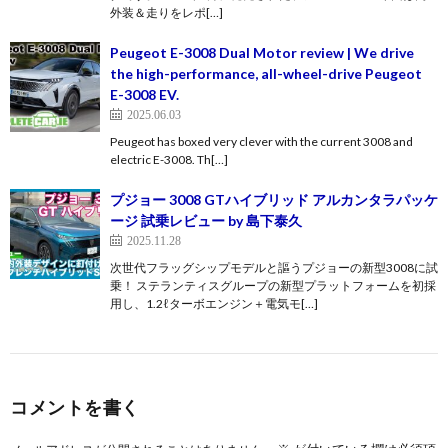
外装＆走りをレポ[…]
Peugeot E-3008 Dual Motor review | We drive
the high-performance, all-wheel-drive Peugeot
E-3008 EV.
2025.06.03
Peugeot has boxed very clever with the current 3008 and
electric E-3008. Th[…]
プジョー 3008 GTハイブリッド アルカンタラパッケ
ージ 試乗レビュー by 島下泰久
2025.11.28
次世代フラッグシップモデルと謳うプジョーの新型3008に試
乗！ ステランティスグループの新型プラットフォームを初採
用し、1.2ℓターボエンジン＋電気モ[…]
コメントを書く