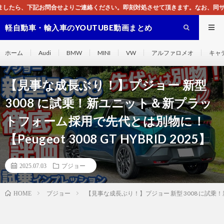
ださい。即刻対処させて頂きます。なお、同サイトはGoogleアドセンスによる広
軽自動車・輸入車のYOUTUBE動画まとめ
ホーム
Audi
BMW
MINI
VW
アルファロメオ
キャ
【見事な成長ぶり！】プジョー 新型
3008 に試乗！新ユニット＆新プラッ
トフォーム採用で先代とは別物に！
【Peugeot 3008 GT HYBRID 2025】
2025.07.03
プジョー
プジョー
【見事な成長ぶり！】プジョー 新型 3008 に試乗！新ユ
HOME