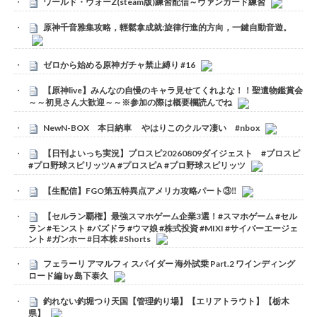
ワールド・ウォーZ(steam版)練習配信～ヴァンガード練習
原神千音雅集攻略，輕鬆拿成就:旋律行進的方向，一鍵自動音遊。
ゼロから始める原神ガチャ禁止縛り #16
【原神live】みんなの自慢のキャラ見せてくれよな！！聖遺物鑑賞会
～～初見さん大歓迎～～※参加の際は概要欄読んでね
NewN-BOX 本日納車 やはりこのクルマ凄い #nbox
【日刊よいっち実況】プロスピ20260809ダイジェスト #プロスピ
#プロ野球スピリッツA #プロスピA #プロ野球スピリッツ
【生配信】FGO第五特異点アメリカ攻略パート③‼️
【セルラン覇権】最強スマホゲーム企業3選！#スマホゲーム #セル
ラン #モンスト #パズドラ #ウマ娘 #株式投資 #MIXI #サイバーエージェ
ント #ガンホー #日本株 #Shorts
フェラーリ アマルフィ スパイダー 海外試乗 Part.2 ワインディング
ロード編 by 島下泰久
釣れない釣堀つり天国【管理釣り場】【エリアトラウト】【栃木
県】