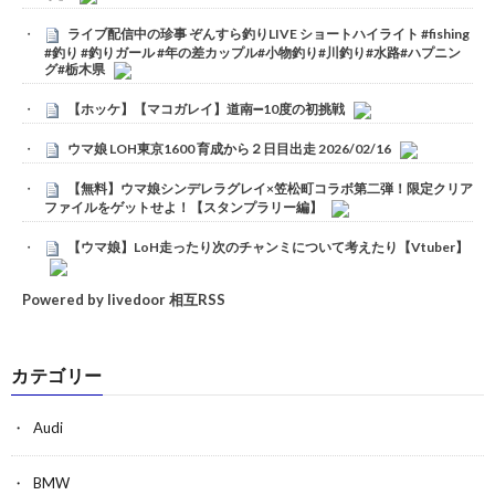
ライブ配信中の珍事 ぞんすら釣りLIVE ショートハイライト #fishing
#釣り #釣りガール #年の差カップル#小物釣り#川釣り#水路#ハプニン
グ#栃木県
【ホッケ】【マコガレイ】道南➖10度の初挑戦
ウマ娘 LOH東京1600 育成から２日目出走 2026/02/16
【無料】ウマ娘シンデレラグレイ×笠松町コラボ第二弾！限定クリア
ファイルをゲットせよ！【スタンプラリー編】
【ウマ娘】LoH走ったり次のチャンミについて考えたり【Vtuber】
Powered by livedoor 相互RSS
カテゴリー
Audi
BMW