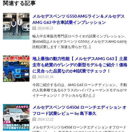
関連する記事
メルセデスベンツ G550 AMGライン＆メルセデス
AMG G63 中古車試乗インプレッション
2024.06.21
輸入中古車販売専門店ロペライオの試乗インプレッション、
第606回はメルセデスベンツ G550とメルセデスAMG G63を
比較試乗します！加速も滑らかで[…]
地上最強の動力性能【 メルセデスAMG G63 】土屋
圭市も絶賛のゲレンデの新型モデルをご紹介！価格
に見合った品質なのか峠試乗でチェック！
2025.01.16
今回ご紹介するのは、AMG G63 ローンチディション。 不動
の人気車種であるGクラスのハイパフォーマンスモデルがマ
イナーチェンジ！ クラシカルな見た[…]
メルセデスベンツ G450d ローンチエディション オ
フロード試乗レビュー by 島下泰久
2024.12.22
メルセデスベンツ G450d ローンチエディション オフロード