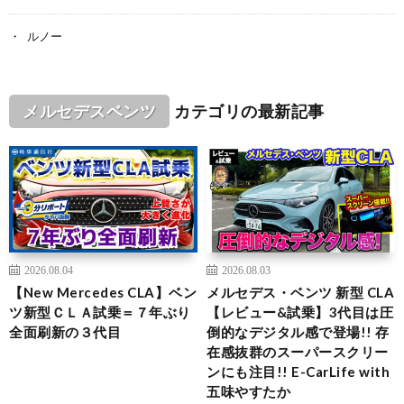
ルノー
メルセデスベンツ
カテゴリの最新記事
2026.08.04
2026.08.03
【New Mercedes CLA】ベン
メルセデス・ベンツ 新型 CLA
ツ新型ＣＬＡ試乗＝７年ぶり
【レビュー&試乗】3代目は圧
全面刷新の３代目
倒的なデジタル感で登場!! 存
在感抜群のスーパースクリー
ンにも注目!! E-CarLife with
五味やすたか