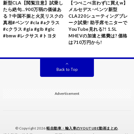
新型CLA【閲覧注意】試乗し
【つべこべ言わずに買えw】
たら絶句…900万弱の価値あ
メルセデス･ベンツ新型
る？中国不振と火災リスクの
CLA220シューティングブレ
真相#ベンツ #cla #aクラス
ーク試乗! 助手席モニターで
#cクラス #gla #glb #glc
YouTube見れる?! 1.5L
#bmw #レクサス #トヨタ
MHEVの加速と燃費は? 価格
は710万円から!
Back to Top
Advertisement
© Copyright 2026
軽自動車・輸入車のYOUTUBE動画まとめ
.