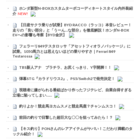
ホンダ新型N-BOXカスタムターボコーディネートスタイル内外装紹
介
NEW!
【日産サクラ乗りが試乗】BYD RACCO（ラッコ）本音レビュー！
走りの「良い部分」と「うーん…な部分」を徹底解説！ホンダN-BOX
EVへの影響も考察【BYD金沢】
フェラーリ849テスタロッサ「アセットフィオラノパッケージ」に
試乗。1050馬力とは思えないほどの乗りやすさ｜Ferrari 849
Testarossa
TBS新人アナ ブラチラ、お尻くっきり、Y字開脚！！
弾幕STG『カラドリウス2』、PS5/Switch2で発売決定！
視聴者に嫌がられる番組ばかり作ったフジテレビ、自業自得すぎる
立場に陥ってしまい……
釣りよか！競走馬ヨカムスメと競走馬鹿？チャンムスコ！
前回の釣りで目撃した超巨大な〇〇を狙ってみたら！？
【キス釣り】PONさんのレアアイテムがヤバい！こだわり満載のタ
ックル紹介！