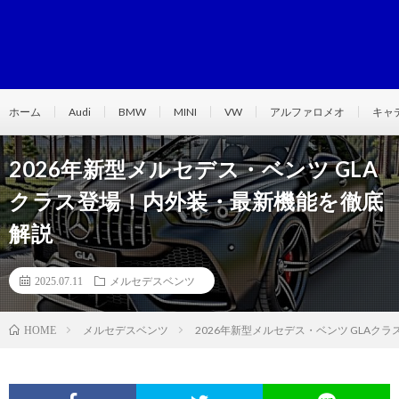
ホーム
Audi
BMW
MINI
VW
アルファロメオ
キャ
2026年新型メルセデス・ベンツ GLA
クラス登場！内外装・最新機能を徹底
解説
2025.07.11
メルセデスベンツ
メルセデスベンツ
2026年新型メルセデス・ベンツ GLAク
HOME