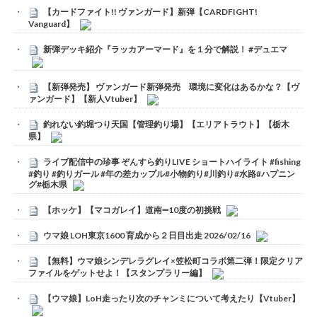
【カードファイト!! ヴァンガード】新弾【CARDFIGHT!
Vanguard】
新弾デッキ紹介『ラッカアーマード』を１分で解説！ #デュエマ
【新弾発売】 ヴァンガード新弾発売 環境に変化はあるかな？【ヴ
ァンガード】【新人Vtuber】
釣れない釣堀つり天国【管理釣り場】【エリアトラウト】【栃木
県】
ライブ配信中の珍事 ぞんすら釣りLIVE ショートハイライト #fishing
#釣り #釣りガール #年の差カップル#小物釣り#川釣り#水路#ハプニン
グ#栃木県
【ホッケ】【マコガレイ】道南➖10度の初挑戦
ウマ娘 LOH東京1600 育成から２日目出走 2026/02/16
【無料】ウマ娘シンデレラグレイ×笠松町コラボ第二弾！限定クリア
ファイルをゲットせよ！【スタンプラリー編】
【ウマ娘】LoH走ったり次のチャンミについて考えたり【Vtuber】