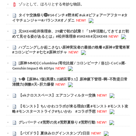
ゾッとして、ほろりとする奇妙な物語。
タイヤ交換祭り🛞#14インチ #野木町 #uk #ビフォアーアフター #タ
イヤチェンジャー#バランス#オノダニ
NEW!
元SKE48松井珠理奈、29歳で初の試乗！「18年活動してきてまだ初
めて見せる姿があるとは」#松井珠理奈 #SKE48 #元SKE48
NEW!
ハプニングしか起こさない原神実況者の最後の晩餐 #原神 #雷電将軍
#コロンビーナ #七七 #原神ガチャ
NEW!
[原神 MMD] Columbina (哥伦比娅 / コロンビーナ / 원신)-CoCo摇-
Genshin Impact 4k 60 fps
NEW!
✨🔴【原神6.7版|異環1.2|絕區零3.1】原神腋下管理~啊~不對是日常
清體力|倒數4天~肝力爆發
NEW!
【ekクロススペース】エアコンフィルター交換
NEW!
【モンスト】ちいかわコラボが来る理由3選 #モンスト #モンスト攻
略 #モンスターストライク#ちいかわ #コラボ予想
NEW!
グレパーティ#荒野の光 #荒野夏祭り #荒野行動
NEW!
【パズドラ】夏休みログインスタンプ2日目
NEW!