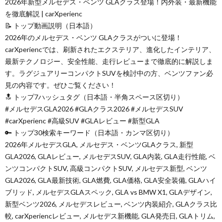
2026年新型メルセデス・ベンツ GLAクラス登場！内外装・最新機能
を徹底解説 | carXperienc
📝 トップ動画説明（日本語）
2026年のメルセデス・ベンツ GLAクラスがついに登場！
carXperiencでは、刷新されたエクステリア、進化したインテリア、
最新テクノロジー、安全性能、走行レビューまで徹底的に解説しま
す。ラグジュアリーコンパクトSUVを検討中の方、ベンツファン必
見の内容です。ぜひご覧ください！
🔝 トップ7ハッシュタグ（日本語・半角スペース区切り）
#メルセデスGLA2026 #GLAクラス2026 #メルセデスSUV
#carXperienc #高級SUV #GLAレビュー #新型GLA
🔑 トップ30検索キーワード（日本語・カンマ区切り）
2026年メルセデスGLA, メルセデス・ベンツGLAクラス, 新型
GLA2026, GLAレビュー, メルセデスSUV, GLA内装, GLA走行性能, ベ
ンツコンパクトSUV, 高級コンパクトSUV, メルセデス新型, ベンツ
GLA2026, GLA最新技術, GLA燃費, GLA価格, GLA安全装備, GLAハイ
ブリッド, メルセデスGLAスペック, GLA vs BMW X1, GLAデザイン,
新型ベンツ2026, メルセデスレビュー, ベンツ内装紹介, GLAクラス比
較, carXperiencレビュー, メルセデス新機能, GLA発売日, GLAトリム,