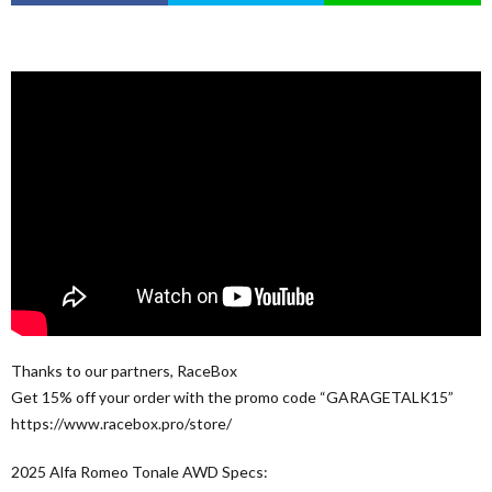
Thanks to our partners, RaceBox
Get 15% off your order with the promo code “GARAGETALK15”
https://www.racebox.pro/store/
2025 Alfa Romeo Tonale AWD Specs: