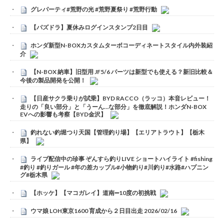
グレパーティ#荒野の光 #荒野夏祭り #荒野行動
【パズドラ】夏休みログインスタンプ2日目
ホンダ新型N-BOXカスタムターボコーディネートスタイル内外装紹
介
【N-BOX 納車】旧型用 JF5/6 パーツは新型でも使える？新旧比較＆
今後の製品開発を公開！
【日産サクラ乗りが試乗】BYD RACCO（ラッコ）本音レビュー！
走りの「良い部分」と「うーん…な部分」を徹底解説！ホンダN-BOX
EVへの影響も考察【BYD金沢】
釣れない釣堀つり天国【管理釣り場】【エリアトラウト】【栃木
県】
ライブ配信中の珍事 ぞんすら釣りLIVE ショートハイライト #fishing
#釣り #釣りガール #年の差カップル#小物釣り#川釣り#水路#ハプニン
グ#栃木県
【ホッケ】【マコガレイ】道南➖10度の初挑戦
ウマ娘 LOH東京1600 育成から２日目出走 2026/02/16