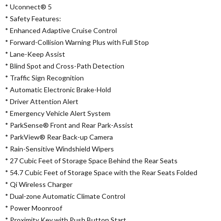
* Uconnect® 5
* Safety Features:
* Enhanced Adaptive Cruise Control
* Forward-Collision Warning Plus with Full Stop
* Lane-Keep Assist
* Blind Spot and Cross-Path Detection
* Traffic Sign Recognition
* Automatic Electronic Brake-Hold
* Driver Attention Alert
* Emergency Vehicle Alert System
* ParkSense® Front and Rear Park-Assist
* ParkView® Rear Back-up Camera
* Rain-Sensitive Windshield Wipers
* 27 Cubic Feet of Storage Space Behind the Rear Seats
* 54.7 Cubic Feet of Storage Space with the Rear Seats Folded
* Qi Wireless Charger
* Dual-zone Automatic Climate Control
* Power Moonroof
* Proximity Key with Push Button Start