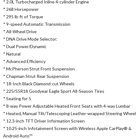
* 2.0L Turbocharged Inline 4-cylinder Engine
* 268 Horsepower
* 295 lb-ft of Torque
* 9-speed Automatic Transmission
* All-Wheel Drive
* DNA Drive Mode Selector:
* Dual Power/Dynamic
* Natural
* Advanced Efficiency
* McPherson Strut Front Suspension
* Chapman Strut Rear Suspension
* 18-Inch Black Diamond-cut Wheels
* 225/55R18 Goodyear Eagle Sport All-Season Tires
* Seating for 5
* 8-way Power Adjustable Heated Front Seats with 4-way Lumbar
* Heated, Manual Tilt/Telescoping Leather-wrapped Steering Wheel
* 12.3-inch TFT Driver Information Screen
* 10.25-inch Infotainment Screen with Wireless Apple CarPlay® &
Android Auto™