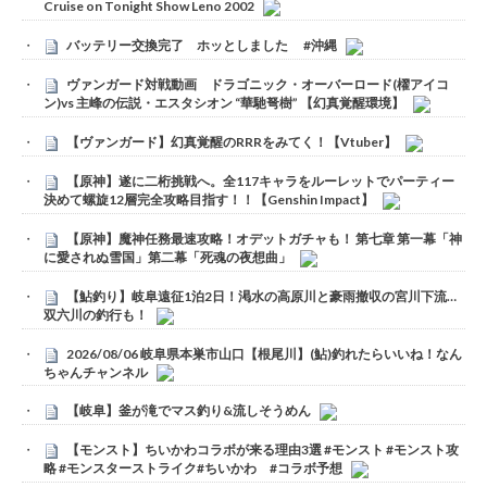
Cruise on Tonight Show Leno 2002
バッテリー交換完了 ホッとしました #沖縄
ヴァンガード対戦動画 ドラゴニック・オーバーロード(櫂アイコ
ン)vs 主峰の伝説・エスタシオン “華馳弩樹” 【幻真覚醒環境】
【ヴァンガード】幻真覚醒のRRRをみてく！【Vtuber】
【原神】遂に二桁挑戦へ。全117キャラをルーレットでパーティー
決めて螺旋12層完全攻略目指す！！【Genshin Impact】
【原神】魔神任務最速攻略！オデットガチャも！ 第七章 第一幕「神
に愛されぬ雪国」第二幕「死魂の夜想曲」
【鮎釣り】岐阜遠征1泊2日！渇水の高原川と豪雨撤収の宮川下流…
双六川の釣行も！
2026/08/06 岐阜県本巣市山口【根尾川】(鮎)釣れたらいいね！なん
ちゃんチャンネル
【岐阜】釜が滝でマス釣り&流しそうめん
【モンスト】ちいかわコラボが来る理由3選 #モンスト #モンスト攻
略 #モンスターストライク#ちいかわ #コラボ予想