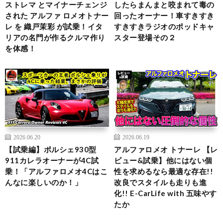
ストレマ とマイナーチェンジ
したらまんまと咬まれて毒の
された アルファ ロメオトナー
回ったオーナー！車すきすき
レ を 織戸茉彩 が試乗！イタ
すきすきラジオのポッドキャ
リアの名門が作るクルマ作り
スター登場その２
を体感！
2026.06.20
2026.06.19
【試乗編】ポルシェ930型
アルファロメオ トナーレ 【レ
911カレラオーナーが4C試
ビュー&試乗】他にはない個
乗！「アルファロメオ4Cはこ
性を求めるなら最適な存在!!
んなに楽しいのか！」
改良でスタイルも走りも進
化!! E-CarLife with 五味やす
たか