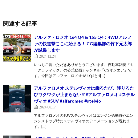
関連する記事
アルファ・ロメオ 164 Q4 & 155 Q4：4WDアルフ
ァの快進撃ここに始まる！ CG編集部の竹下元太郎
が試乗します
2024.12.24
いつもご覧いただきありがとうございます。自動車雑誌『カ
ーグラフィック』の公式動画チャンネル「CGオンエア」で
す。今回はアルファ・ロメオ164 Q4と1[…]
アルファロメオ ステルヴィオは乗るたび、降りるた
びワクワクが止まらない!? #アルファロメオ #ステル
ヴィオ #SUV #alfaromeo #stelvio
2024.06.17
アルファロメオのSUVステルヴィオはエンジン始動時やエン
ジンストップ時にステルヴィオのアニメーションが現れま
す。[…]