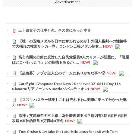
Advertisement
三十路女子の仕事と恋、その先にあった本音
【唯一の五輪メダルを日本に奪われるのか】外国人審判への性接待
で大揺れの韓国サッカー界、ロンドン五輪メダル剝奪…
NEW!
高市内閣の方針に反対した自民党議員9人のリストが話題に、「岩屋
はどこへ行った？」との指摘もあるが……
NEW!
【超急募】デブが主人公のゲームにありがちな事〰🥵
NEW!
Cardfight!! Vanguard Dear Days 2 Rank (ver.DZ-SS11) Day 116
(Lianorn/リアノーン VS Bastion/バスティオン)
NEW!
【スズキ ハスラー試乗】これは売れるわ…実際に乗って分かった魅
力
NEW!
原神：艾莉絲至冬不上線，為什麼遲遲不出？原因有3點 #原神 #原神
攻略 #原神的日常 #艾莉絲 #至冬
NEW!
Tom Cruise & Jay take the futuristic Lexus for a sit with Tom