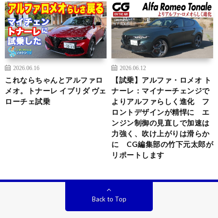
2026.06.16
2026.06.12
これならちゃんとアルファロ
【試乗】アルファ・ロメオ ト
メオ。トナーレ イブリダ ヴェ
ナーレ：マイナーチェンジで
ローチェ試乗
よりアルファらしく進化 フ
ロントデザインが精悍に エ
ンジン制御の見直しで加速は
力強く、吹け上がりは滑らか
に CG編集部の竹下元太郎が
リポートします
Back to Top