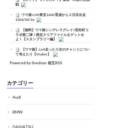
戦
ウマ娘 LOH東京1600 育成から２日目出走
2026/02/16
【無料】ウマ娘シンデレラグレイ×笠松町コ
ラボ第二弾！限定クリアファイルをゲットせ
よ！【スタンプラリー編】
【ウマ娘】LoH走ったり次のチャンミについ
て考えたり【Vtuber】
Powered by livedoor 相互RSS
カテゴリー
Audi
BMW
DAIHATSU