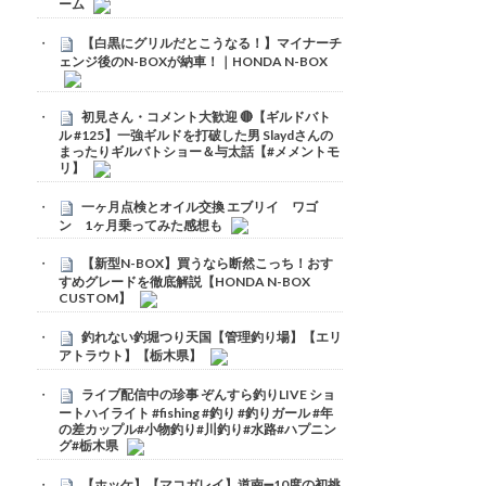
ーム
【白黒にグリルだとこうなる！】マイナーチ
ェンジ後のN-BOXが納車！｜HONDA N-BOX
初見さん・コメント大歓迎 🔴【ギルドバト
ル #125】一強ギルドを打破した男 Slaydさんの
まったりギルバトショー＆与太話【#メメントモ
リ】
一ヶ月点検とオイル交換 エブリイ ワゴ
ン 1ヶ月乗ってみた感想も
【新型N-BOX】買うなら断然こっち！おす
すめグレードを徹底解説【HONDA N-BOX
CUSTOM】
釣れない釣堀つり天国【管理釣り場】【エリ
アトラウト】【栃木県】
ライブ配信中の珍事 ぞんすら釣りLIVE ショ
ートハイライト #fishing #釣り #釣りガール #年
の差カップル#小物釣り#川釣り#水路#ハプニン
グ#栃木県
【ホッケ】【マコガレイ】道南➖10度の初挑