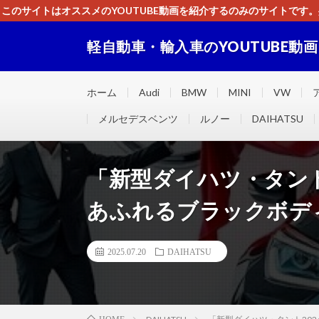
このサイトはオススメのYOUTUBE動画を紹介するのみのサイトで
いましたら、下記お問合せよりご連絡
軽自動車・輸入車のYOUTUBE動
軽自動車・輸入車に関するＹＯＵＴＵＢＥ動画をまとめ
ホーム
Audi
BMW
MINI
VW
メルセデスベンツ
ルノー
DAIHATSU
「新型ダイハツ・タント
あふれるブラックボデ
2025.07.20
DAIHATSU