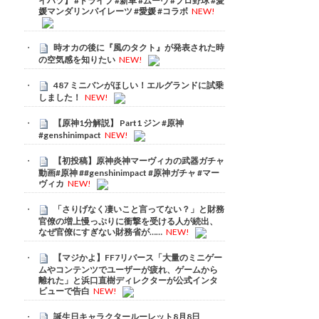
イハツ】 #ドライブ #新車 #ムーヴ #プロ野球 #愛
媛マンダリンパイレーツ #愛媛 #コラボ
NEW!
時オカの後に『風のタクト』が発表された時
の空気感を知りたい
NEW!
487 ミニバンがほしい！エルグランドに試乗
しました！
NEW!
【原神1分解説】 Part1 ジン #原神
#genshinimpact
NEW!
【初投稿】原神炎神マーヴィカの武器ガチャ
動画#原神 ##genshinimpact #原神ガチャ #マー
ヴィカ
NEW!
「さりげなく凄いこと言ってない？」と財務
官僚の増上慢っぷりに衝撃を受ける人が続出、
なぜ官僚にすぎない財務省が……
NEW!
【マジかよ】FF7リバース「大量のミニゲー
ムやコンテンツでユーザーが疲れ、ゲームから
離れた」と浜口直樹ディレクターが公式インタ
ビューで告白
NEW!
誕生日キャラクタールーレット8月8日