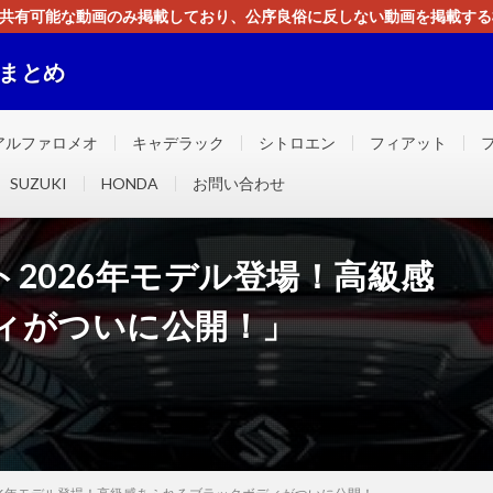
す。共有可能な動画のみ掲載しており、公序良俗に反しない動画を掲載す
ください。即刻対処させて頂きます。なお、同サイトはGoogleアド
画まとめ
ました！！
アルファロメオ
キャデラック
シトロエン
フィアット
SUZUKI
HONDA
お問い合わせ
2026年モデル登場！高級感
ィがついに公開！」