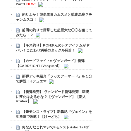
Part3
NEW!
釣りよか！競走馬ヨカムスメと競走馬鹿？チ
ャンムスコ！
前回の釣りで目撃した超巨大な〇〇を狙って
みたら！？
【キス釣り】PONさんのレアアイテムがヤ
バい！こだわり満載のタックル紹介！
【カードファイト!! ヴァンガード】新弾
【CARDFIGHT! Vanguard】
新弾デッキ紹介『ラッカアーマード』を１分
で解説！ #デュエマ
【新弾発売】 ヴァンガード新弾発売 環境
に変化はあるかな？【ヴァンガード】【新人
Vtuber】
【🔴モンストライブ】新轟絶『ヴェイン』を
生放送で攻略！【けーどら】
何なんだこれマジで#モンスト #shorts #ゲ