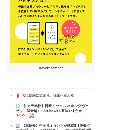
Advertisement
恋は疑惑に染まり、狂気へ変わる
【Eカラ比較】日産 キックス vs ホンダ ヴェ
ゼル ｜試乗編 E-CarLife with 五味やすたか
NEW!
【車紹介】中岡りょういちが試乗‼️【愛媛ダ