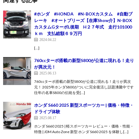
#ホンダ #HONDA #N-BOXカスタム #自動ブ
レーキ #オートブリーズ【在庫Show介】N-BOX
カスタムGターボL後期 H２７年式 走行101000
ｋｍ 支払総額６９万円
2024.04.22
[…]
760ccターボ搭載の新型S800が公道に現れる！走り
が異次元！
2025.06.13
760ccターボ搭載の新型S800が公道に現れる！走りが異次
元！ 2025年ホンダS800がついに完全復活し話題沸騰中です
往年の名車S800の伝統を受[…]
ホンダ S660 2025 新型スポーツカー | 価格・特徴・
ドライブ体験
2025.08.17
ホンダ S660 2025 | 軽スポーツカー レビュー・価格・性能・
特徴 | JDM Auto Zone 新型 ホンダ S660 2025 を体験し[…]