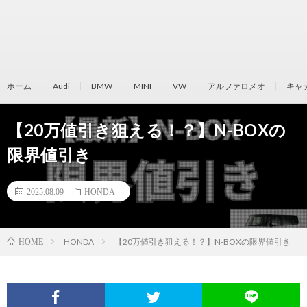
ホーム
Audi
BMW
MINI
VW
アルファロメオ
キャ
【20万値引き狙える！？】N-BOXの
限界値引き
2025.08.09
HONDA
HONDA
【20万値引き狙える！？】N-BOXの限界値引き
HOME