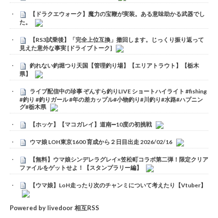
【ドラクエウォーク】魔力の宝鞭が実装。ある意味助かる武器でし
た。
【RS3試乗後】「完全上位互換」撤回します。じっくり振り返って
見えた意外な事実 [ドライブトーク]
釣れない釣堀つり天国【管理釣り場】【エリアトラウト】【栃木
県】
ライブ配信中の珍事 ぞんすら釣りLIVE ショートハイライト #fishing
#釣り #釣りガール #年の差カップル#小物釣り#川釣り#水路#ハプニン
グ#栃木県
【ホッケ】【マコガレイ】道南➖10度の初挑戦
ウマ娘 LOH東京1600 育成から２日目出走 2026/02/16
【無料】ウマ娘シンデレラグレイ×笠松町コラボ第二弾！限定クリア
ファイルをゲットせよ！【スタンプラリー編】
【ウマ娘】LoH走ったり次のチャンミについて考えたり【Vtuber】
Powered by livedoor 相互RSS