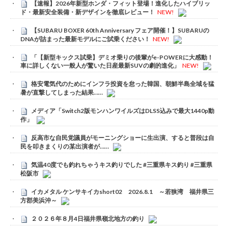
【速報】2026年新型ホンダ・フィット登場！進化したハイブリッ
ド・最新安全装備・新デザインを徹底レビュー！
NEW!
【SUBARU BOXER 60th Anniversary フェア開催！】SUBARUの
DNAが詰まった最新モデルにご試乗ください！
NEW!
「【新型キックス試乗】デミオ乗りの後輩がe-POWERに大感動！
車に詳しくない一般人が驚いた日産最新SUVの劇的進化」
NEW!
格安電気代のためにインフラ投資を怠った韓国、朝鮮半島全域を猛
暑が直撃してしまった結果……
メディア「Switch2版モンハンワイルズはDLSS込みで最大1440p動
作」
反高市な自民党議員がモーニングショーに生出演、すると普段は自
民を叩きまくりの某出演者が……
気温40度でも釣れちゃうキス釣りでした #三重県キス釣り #三重県
松阪市
イカメタル ケンサキイカshort02 2026.8.1 ～若狭湾 福井県三
方郡美浜沖～
２０２６年８月4日福井県嶺北地方の釣り