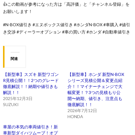
👍この動画が参考になった方は「高評価」と「チャンネル登録」を
お願いします！
#N-BOX値引き #エヌボックス値引き #ホンダN-BOX #車購入 #値引
き交渉 #ディーラーオプション #車の買い方 #ホンダ #自動車値引き
関連
【新型車】スズキ 新型ワゴン
【新型車】ホンダ 新型N-BOX
R見積公開！！2つのグレード
シリーズ見積公開＆変更点紹
徹底解説！！納期や値引きも
介！！マイナーチェンジで大
解説！！
幅変更！？3つの見積もり公
2025年12月3日
開〜納期、値引き、注意点も
SUZUKI
徹底解説！！
2026年7月12日
HONDA
車屋の本気の車両値引き！新
車新型ダイハツムーブ！オプ