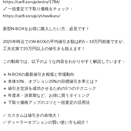
https://car8.xsrv.jp/entry/1786/
🔗 一括査定で下取り価格をチェック：
https://car8.xsrv.jp/yt/navikuru/
新型N-BOXをお得に購入したい方、必見です！
2025年時点でのN-BOXの平均値引き額は約5～10万円前後ですが、
工夫次第で25万円以上の値引きも狙えます！
この動画では、以下のような内容をわかりやすく解説しています：
🔹 N-BOXの最新値引き相場と市場動向
🔹 本体10%、オプション20%の目標値引き率とは？
🔹 値引き交渉を成功させるための5つのテクニック
🔹 年度末・決算期など、お得に買うタイミング
🔹 下取り価格アップのコツと一括査定の活用法
✅ カスタムは値引きの余地大！
✅ ディーラーオプションの賢い使い方も紹介！