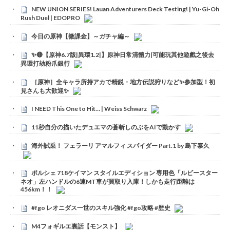
NEW UNION SERIES! Lauan Adventurers Deck Testing! | Yu-Gi-Oh
Rush Duel | EDOPRO
今日の原神【微課金】～ガチャ編～
✨🔴【原神6.7版|異環1.2|】原神日常清體力|可能玩其他遊戲之後去
異環打劫粉爪銀行
［原神］全キャラ所持アカで精鋭・地方伝説狩りなど✨参加型！初
見さんも大歓迎✨
I NEED This One to Hit… | Weiss Schwarz
11秒自分の描いたデュエマの蒼斬しのぶをAIで動かす
海外試乗！ フェラーリ アマルフィ スパイダー Part.1 by 島下泰久
ポルシェ 718ケイマン スタイルエディション 専用色「ルビースター
ネオ」左ハンドルの6速MT車が買取り入庫！しかも走行距離は
456km！！
#fgo レオニダス一世のスキル強化 #fgo攻略 #歴史
M4フォギルエ裏話【モンスト】