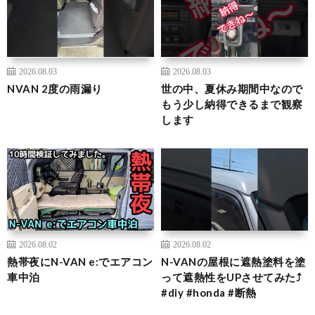
2026.08.03
2026.08.03
NVAN 2度の雨漏り
世の中、夏休み期間中なので
もう少し納得できるまで観察
します
2026.08.02
2026.08.02
熱帯夜にN-VAN e:でエアコン
N-VANの屋根に遮熱塗料を塗
車中泊
って遮熱性をUPさせてみた⤴️
#diy #honda #断熱