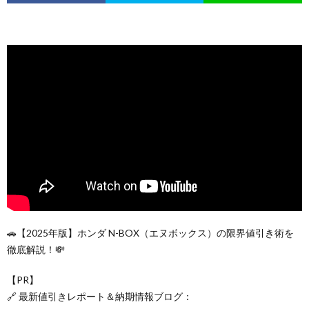
🚗【2025年版】ホンダ N-BOX（エヌボックス）の限界値引き術を
徹底解説！💸
【PR】
🔗 最新値引きレポート＆納期情報ブログ：