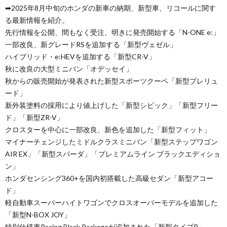
➡︎2025年8月中旬のホンダの新車の納期、新型車、リコールに関す
る最新情報を紹介。
先行情報を公開、間もなく受注、明きに発売開始する「N-ONE e:」
一部改良、新グレードRSを追加する「新型ヴェゼル」
ハイブリッド・e:HEVを追加する「新型CR-V」
秋に改良の大型ミニバン「オデッセイ」
秋からの販売開始が発表された新型スポーツクーペ「新型プレリュ
ード」
新外装塗料の採用により値上げした「新型シビック」「新型フリー
ド」「新型ZR-V」
クロスターを中心に一部改良、新色を追加した「新型フィット」
マイナーチェンジしたミドルクラスミニバン「新型ステップワゴン
AIR EX」「新型スパーダ」「プレミアムライン ブラックエディショ
ン」
ホンダセンシング360+を国内初搭載した高級セダン「新型アコー
ド」
軽自動車スーパーハイトワゴンでクロスオーバーモデルを追加した
「新型N-BOX JOY」
特別仕様車Racing Black Packageが追加された「新型タイプR」