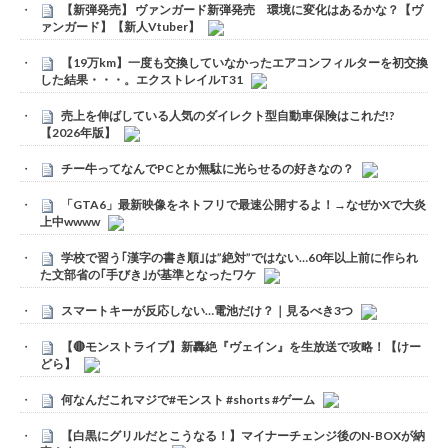
【新弾発売】 ヴァンガード新弾発売 環境に変化はあるかな？【ヴ
ァンガード】【新人Vtuber】
【19万km】一度も交換していなかったエアコンフィルターを初交換
した結果・・・。エクストレイルT31
売上を伸ばしている人気のダイレクト型自動車保険はこれだ!?
【2026年版】
チー牛ってなんでPCとか無駄に光らせるの好きなの？
「GTA6」最新映像をネトフリで最速公開するよ！→なぜかXで大炎
上中wwww
学校で習う｢漢字の書き順｣は”絶対”ではない…60年以上前に作られ
た文部省の｢手びき｣が基準となったワケ
スマートキーが反応しない…電池だけ？｜見るべき3つ
【🔴モンストライブ】新轟絶『ヴェイン』を生放送で攻略！【けー
どら】
何なんだこれマジで#モンスト #shorts #ゲーム
【白黒にグリルだとこうなる！】マイナーチェンジ後のN-BOXが納