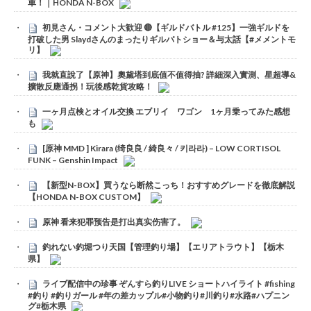
車！｜HONDA N-BOX
初見さん・コメント大歓迎 🔴【ギルドバトル #125】一強ギルドを
打破した男 Slaydさんのまったりギルバトショー＆与太話【#メメントモ
リ】
我就直說了【原神】奧黛塔到底值不值得抽? 詳細深入實測、星超導&
擴散反應通拐！玩後感乾貨攻略！
一ヶ月点検とオイル交換 エブリイ ワゴン 1ヶ月乗ってみた感想
も
[原神 MMD ] Kirara (绮良良 / 綺良々 / 키라라) – LOW CORTISOL
FUNK – Genshin Impact
【新型N-BOX】買うなら断然こっち！おすすめグレードを徹底解説
【HONDA N-BOX CUSTOM】
原神 看来犯罪预告是打出真实伤害了。
釣れない釣堀つり天国【管理釣り場】【エリアトラウト】【栃木
県】
ライブ配信中の珍事 ぞんすら釣りLIVE ショートハイライト #fishing
#釣り #釣りガール #年の差カップル#小物釣り#川釣り#水路#ハプニン
グ#栃木県