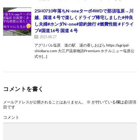
25H0710年落ちN-oneターボ4WDで那須塩原→川
越、国道４号で楽しくドライブ帰宅しました#仲良
し夫婦#ホンダN-one#節約旅行 #燃費性能 #ドライ
ブ#国道16号 国道４号
2025.08.27
アグリパル塩原 道の駅 湯の香しおばら https://agripal-
shiobara.com 大江戸温泉物語Premium ホテルニュー塩原公
式サ[…]
コメントを書く
※
が付いている欄は必須項
メールアドレスが公開されることはありません。
目です
コメント