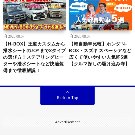
2026.08.07
2026.08.07
【N-BOX】王道カスタムから
【軽自動車比較】ホンダ N-
撥水シートのJOYまで3タイプ
BOX・スズキ スペーシアなど
の選び方！ステアリングヒー
広くて使いやすい人気軽5選
ターや撥水シートなど快適装
【クルマ探しの駆け込み寺】
備まで徹底解説！
Back to Top
Advertisement