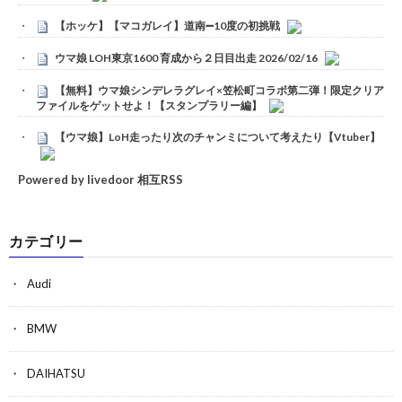
【ホッケ】【マコガレイ】道南➖10度の初挑戦
ウマ娘 LOH東京1600 育成から２日目出走 2026/02/16
【無料】ウマ娘シンデレラグレイ×笠松町コラボ第二弾！限定クリア
ファイルをゲットせよ！【スタンプラリー編】
【ウマ娘】LoH走ったり次のチャンミについて考えたり【Vtuber】
Powered by livedoor 相互RSS
カテゴリー
Audi
BMW
DAIHATSU