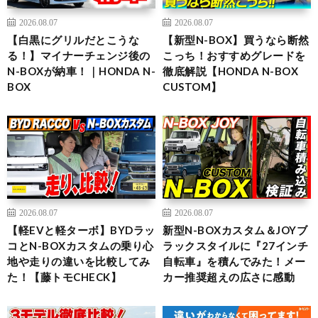
2026.08.07
2026.08.07
【白黒にグリルだとこうな
【新型N-BOX】買うなら断然
る！】マイナーチェンジ後の
こっち！おすすめグレードを
N-BOXが納車！｜HONDA N-
徹底解説【HONDA N-BOX
BOX
CUSTOM】
2026.08.07
2026.08.07
【軽EVと軽ターボ】BYDラッ
新型N-BOXカスタム＆JOYブ
コとN-BOXカスタムの乗り心
ラックスタイルに『27インチ
地や走りの違いを比較してみ
自転車』を積んでみた！メー
た！【藤トモCHECK】
カー推奨超えの広さに感動