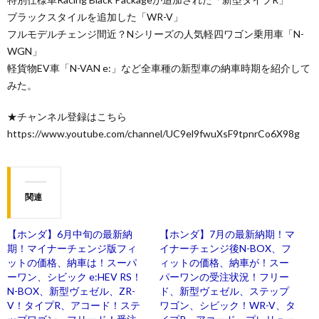
ブラックスタイルを追加した「WR-V」
フルモデルチェンジ間近？Nシリーズの人気軽四ワゴン乗用車「N-
WGN」
軽貨物EV車「N-VAN e:」など全車種の新型車の納車時期を紹介して
みた。
★チャンネル登録はこちら
https://www.youtube.com/channel/UC9el9fwuXsF9tpnrCo6X98g
関連
【ホンダ】6月中旬の最新納
【ホンダ】7月の最新納期！マ
期！マイナーチェンジ版フィ
イナーチェンジ後N-BOX、フ
ットの価格、納車は！スーパ
ィットの価格、納車が！スー
ーワン、シビック e:HEV RS！
パーワンの受注状況！フリー
N-BOX、新型ヴェゼル、ZR-
ド、新型ヴェゼル、ステップ
V！タイプR、アコード！ステ
ワゴン、シビック！WR-V、タ