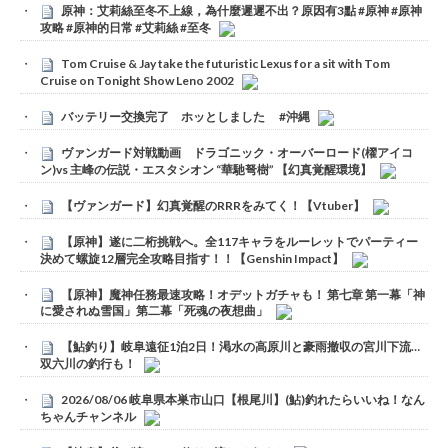
原神：艾莉絲至冬不上線，為什麼遲遲不出？原因有3點 #原神 #原神
攻略 #原神的日常 #艾莉絲 #至冬
Tom Cruise & Jay take the futuristic Lexus for a sit with Tom
Cruise on Tonight Show Leno 2002
バッテリー交換完了 ホッとしました #沖縄
ヴァンガード対戦動画 ドラゴニック・オーバーロード(櫂アイコ
ン)vs 主峰の伝説・エスタシオン “華馳弩樹” 【幻真覚醒環境】
【ヴァンガード】幻真覚醒のRRRをみてく！【Vtuber】
【原神】遂に二桁挑戦へ。全117キャラをルーレットでパーティー
決めて螺旋12層完全攻略目指す！！【Genshin Impact】
【原神】魔神任務最速攻略！オデットガチャも！ 第七章 第一幕「神
に愛されぬ雪国」第二幕「死魂の夜想曲」
【鮎釣り】岐阜遠征1泊2日！渇水の高原川と豪雨撤収の宮川下流…
双六川の釣行も！
2026/08/06 岐阜県本巣市山口【根尾川】(鮎)釣れたらいいね！なん
ちゃんチャンネル