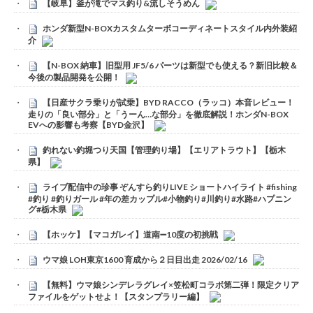
【岐阜】釜が滝でマス釣り&流しそうめん
ホンダ新型N-BOXカスタムターボコーディネートスタイル内外装紹
介
【N-BOX 納車】旧型用 JF5/6 パーツは新型でも使える？新旧比較＆
今後の製品開発を公開！
【日産サクラ乗りが試乗】BYD RACCO（ラッコ）本音レビュー！
走りの「良い部分」と「うーん…な部分」を徹底解説！ホンダN-BOX
EVへの影響も考察【BYD金沢】
釣れない釣堀つり天国【管理釣り場】【エリアトラウト】【栃木
県】
ライブ配信中の珍事 ぞんすら釣りLIVE ショートハイライト #fishing
#釣り #釣りガール #年の差カップル#小物釣り#川釣り#水路#ハプニン
グ#栃木県
【ホッケ】【マコガレイ】道南➖10度の初挑戦
ウマ娘 LOH東京1600 育成から２日目出走 2026/02/16
【無料】ウマ娘シンデレラグレイ×笠松町コラボ第二弾！限定クリア
ファイルをゲットせよ！【スタンプラリー編】