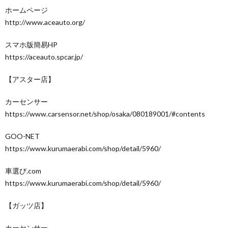
ホームページ
http://www.aceauto.org/
スマホ版簡易HP
https://aceauto.spcar.jp/
【アスター店】
カーセンサー
https://www.carsensor.net/shop/osaka/080189001/#contents
GOO-NET
https://www.kurumaerabi.com/shop/detail/5960/
車選び.com
https://www.kurumaerabi.com/shop/detail/5960/
【ガッツ店】
カーセンサー