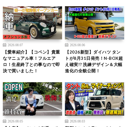
2026.08.07
2026.08.06
【愛車紹介】【コペン】貴重
【2026新型】ダイハツ タン
なマニュアル車！フルエア
トが8月31日発売！N-BOX超
ロ！生産終了との事なので即
え確実!? 洗練デザイン＆大幅
決で買いました！
進化の全貌公開！
2026.08.05
2026.08.03