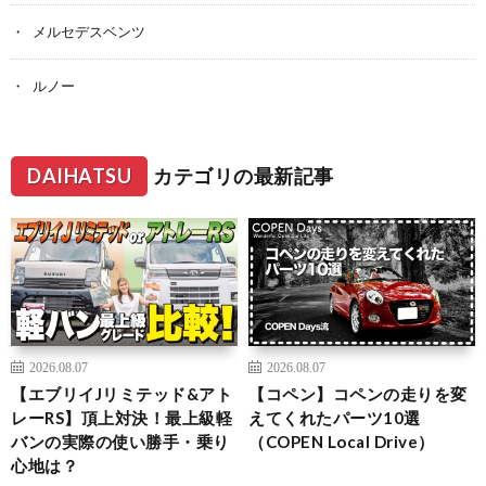
メルセデスベンツ
ルノー
DAIHATSU
カテゴリの最新記事
2026.08.07
2026.08.07
【エブリイJリミテッド&アト
【コペン】コペンの走りを変
レーRS】頂上対決！最上級軽
えてくれたパーツ10選
バンの実際の使い勝手・乗り
（COPEN Local Drive）
心地は？