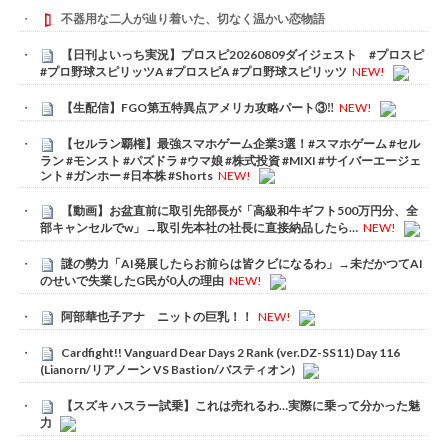
不器用な二人が辿り着いた、切なく温かい恋物語
【日刊よいっち実況】プロスピ20260809ダイジェスト #プロスピ
#プロ野球スピリッツA #プロスピA #プロ野球スピリッツ
NEW!
【生配信】FGO第五特異点アメリカ攻略パート③‼️
NEW!
【セルラン覇権】最強スマホゲーム企業3選！#スマホゲーム #セル
ラン #モンスト #パズドラ #ウマ娘 #株式投資 #MIXI #サイバーエージェ
ント #ガンホー #日本株 #Shorts
NEW!
【動画】お盆直前に取引先部長が「高級和牛ギフト500万円分、全
部キャンセルでw」→取引先本社の社長に直接納品したら…
NEW!
謎の勢力「AI発展したらお前らは皆クビになるわ」→未だかつてAI
のせいで失業したG民が0人の理由
NEW!
阿部華也子アナ ニットの巨乳！！
NEW!
Cardfight!! Vanguard Dear Days 2 Rank (ver.DZ-SS11) Day 116
(Lianorn/リアノーン VS Bastion/バスティオン)
【スズキ ハスラー試乗】これは売れるわ…実際に乗って分かった魅
力