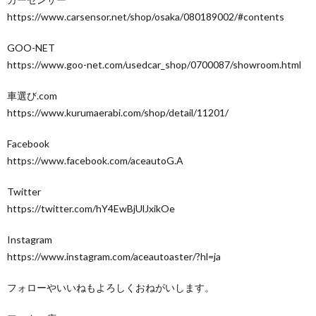
https://www.carsensor.net/shop/osaka/080189002/#contents
GOO-NET
https://www.goo-net.com/usedcar_shop/0700087/showroom.html
車選び.com
https://www.kurumaerabi.com/shop/detail/11201/
Facebook
https://www.facebook.com/aceautoG.A
Twitter
https://twitter.com/hY4EwBjUlJxikOe
Instagram
https://www.instagram.com/aceautoaster/?hl=ja
フォローやいいねもよろしくおねがいします。