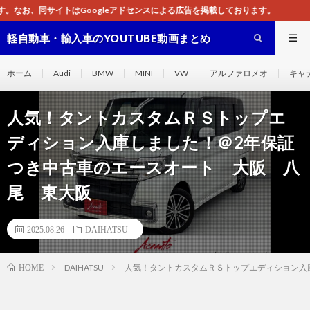
アドセンスによる広告を掲載しております。
軽自動車・輸入車のYOUTUBE動画まとめ
ホーム
Audi
BMW
MINI
VW
アルファロメオ
キャ
人気！タントカスタムＲＳトップエ
ディション入庫しました！＠2年保証
つき中古車のエースオート 大阪 八
尾 東大阪
2025.08.26
DAIHATSU
DAIHATSU
人気！タントカスタムＲＳトップエディション入
HOME