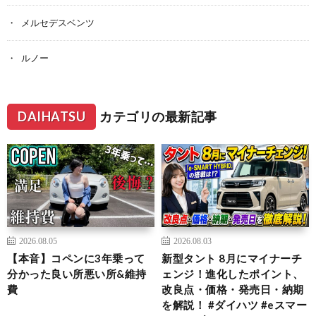
メルセデスベンツ
ルノー
DAIHATSU
カテゴリの最新記事
2026.08.05
2026.08.03
【本音】コペンに3年乗って
新型タント 8月にマイナーチ
分かった良い所悪い所&維持
ェンジ！進化したポイント、
費
改良点・価格・発売日・納期
を解説！ #ダイハツ #eスマー