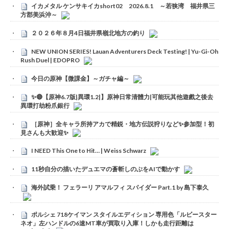
イカメタル ケンサキイカshort02 2026.8.1 ～若狭湾 福井県三
方郡美浜沖～
２０２６年８月4日福井県嶺北地方の釣り
NEW UNION SERIES! Lauan Adventurers Deck Testing! | Yu-Gi-Oh
Rush Duel | EDOPRO
今日の原神【微課金】～ガチャ編～
✨🔴【原神6.7版|異環1.2|】原神日常清體力|可能玩其他遊戲之後去
異環打劫粉爪銀行
［原神］全キャラ所持アカで精鋭・地方伝説狩りなど✨参加型！初
見さんも大歓迎✨
I NEED This One to Hit… | Weiss Schwarz
11秒自分の描いたデュエマの蒼斬しのぶをAIで動かす
海外試乗！ フェラーリ アマルフィ スパイダー Part.1 by 島下泰久
ポルシェ 718ケイマン スタイルエディション 専用色「ルビースター
ネオ」左ハンドルの6速MT車が買取り入庫！しかも走行距離は