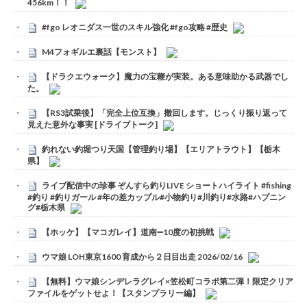
456km！！
#fgo レオニダス一世のスキル強化 #fgo攻略 #歴史
M4フォギルエ裏話【モンスト】
【ドラクエウォーク】魔力の宝鞭が実装。ある意味助かる武器でし
た。
【RS3試乗後】「完全上位互換」撤回します。じっくり振り返って
見えた意外な事実 [ドライブトーク]
釣れない釣堀つり天国【管理釣り場】【エリアトラウト】【栃木
県】
ライブ配信中の珍事 ぞんすら釣りLIVE ショートハイライト #fishing
#釣り #釣りガール #年の差カップル#小物釣り#川釣り#水路#ハプニン
グ#栃木県
【ホッケ】【マコガレイ】道南➖10度の初挑戦
ウマ娘 LOH東京1600 育成から２日目出走 2026/02/16
【無料】ウマ娘シンデレラグレイ×笠松町コラボ第二弾！限定クリア
ファイルをゲットせよ！【スタンプラリー編】