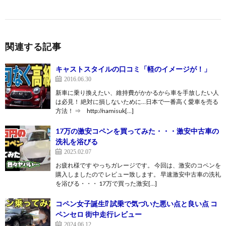
関連する記事
キャストスタイルの口コミ「軽のイメージが！」
2016.06.30
新車に乗り換えたい、維持費がかかるから車を手放したい人
は必見！ 絶対に損しないために…日本で一番高く愛車を売る
方法！ ⇒ http://namisuk[…]
17万の激安コペンを買ってみた・・・激安中古車の
洗礼を浴びる
2025.02.07
お疲れ様です やっちガレージです。 今回は、激安のコペンを
購入しましたので レビュー致します。 早速激安中古車の洗礼
を浴びる・・・ 17万で買った激安[…]
コペン女子誕生⁉︎ 試乗で気づいた悪い点と良い点 コ
ペンセロ 街中走行レビュー
2024.06.12