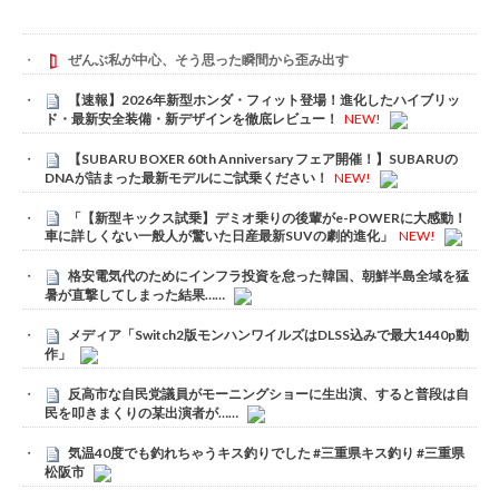
ぜんぶ私が中心、そう思った瞬間から歪み出す
【速報】2026年新型ホンダ・フィット登場！進化したハイブリッ
ド・最新安全装備・新デザインを徹底レビュー！
NEW!
【SUBARU BOXER 60th Anniversary フェア開催！】SUBARUの
DNAが詰まった最新モデルにご試乗ください！
NEW!
「【新型キックス試乗】デミオ乗りの後輩がe-POWERに大感動！
車に詳しくない一般人が驚いた日産最新SUVの劇的進化」
NEW!
格安電気代のためにインフラ投資を怠った韓国、朝鮮半島全域を猛
暑が直撃してしまった結果……
メディア「Switch2版モンハンワイルズはDLSS込みで最大1440p動
作」
反高市な自民党議員がモーニングショーに生出演、すると普段は自
民を叩きまくりの某出演者が……
気温40度でも釣れちゃうキス釣りでした #三重県キス釣り #三重県
松阪市