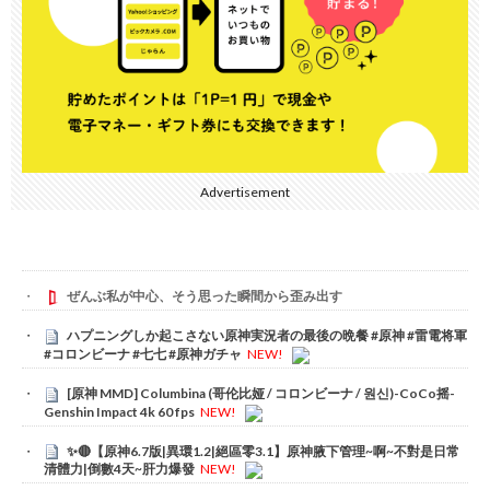
Advertisement
ぜんぶ私が中心、そう思った瞬間から歪み出す
ハプニングしか起こさない原神実況者の最後の晩餐 #原神 #雷電将軍
#コロンビーナ #七七 #原神ガチャ
NEW!
[原神 MMD] Columbina (哥伦比娅 / コロンビーナ / 원신)-CoCo摇-
Genshin Impact 4k 60 fps
NEW!
✨🔴【原神6.7版|異環1.2|絕區零3.1】原神腋下管理~啊~不對是日常
清體力|倒數4天~肝力爆發
NEW!