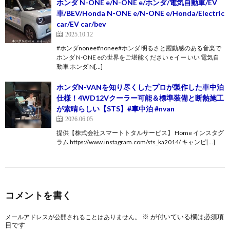
ホンダ N-ONE e/N-ONE e/ホンダ/電気自動車/EV
車/BEV/Honda N-ONE e/N-ONE e/Honda/Electric
car/EV car/bev
2025.10.12
#ホンダnonee#nonee#ホンダ 明るさと躍動感のある音楽で
ホンダ N-ONE eの世界をご堪能ください e イー いい 電気自
動車 ホンダ N[…]
ホンダN-VANを知り尽くしたプロが製作した車中泊
仕様！4WD12Vクーラー可能＆標準装備と断熱施工
が素晴らしい【STS】#車中泊 #nvan
2026.06.05
提供【株式会社スマートトタルサービス】 Home インスタグ
ラム https://www.instagram.com/sts_ka2014/ キャンピ[…]
コメントを書く
※
が付いている欄は必須項
メールアドレスが公開されることはありません。
目です