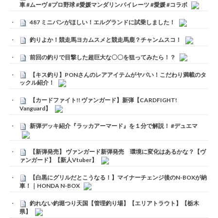
車 #ムーヴ #プロ野球 #愛媛マンダリンパイレーツ #愛媛 #コラボ
487 ミニバンがほしい！エルグランドに試乗しました！
釣りよか！競走馬ヨカムスメと競走馬鹿？チャンムスコ！
前回の釣りで目撃した超巨大な〇〇を狙ってみたら！？
【キス釣り】PONさんのレアアイテムがヤバい！こだわり満載のタ
ックル紹介！
【カードファイト!! ヴァンガード】新弾【CARDFIGHT!
Vanguard】
新弾デッキ紹介『ラッカアーマード』を１分で解説！ #デュエマ
【新弾発売】 ヴァンガード新弾発売 環境に変化はあるかな？【ヴ
ァンガード】【新人Vtuber】
【白黒にグリルだとこうなる！】マイナーチェンジ後のN-BOXが納
車！｜HONDA N-BOX
釣れない釣堀つり天国【管理釣り場】【エリアトラウト】【栃木
県】