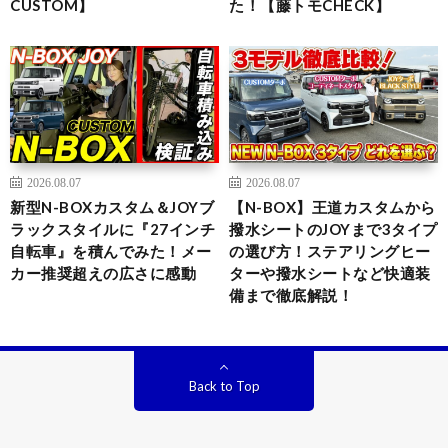
CUSTOM】
た！【藤トモCHECK】
2026.08.07
2026.08.07
新型N-BOXカスタム＆JOYブ
【N-BOX】王道カスタムから
ラックスタイルに『27インチ
撥水シートのJOYまで3タイプ
自転車』を積んでみた！メー
の選び方！ステアリングヒー
カー推奨超えの広さに感動
ターや撥水シートなど快適装
備まで徹底解説！
Back to Top