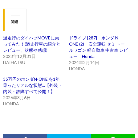
関連
過走行のダイハツMOVEに乗
ドライブ [287] ホンダ N-
ってみた！(過走行車の紹介と
ONE (2) 安全運転 セミ トー
レビュー、状態や感想)
ルワゴン 軽自動車 中古車 レビ
2023年12月31日
ュー Honda
DAIHATSU
2024年2月14日
HONDA
35万円のホンダN-ONE を1年
乗ったリアルな状態…【外装・
内装・故障すべて公開！】
2026年3月6日
HONDA