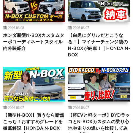
2026.08.08
2026.08.07
ホンダ新型N-BOXカスタムタ
【白黒にグリルだとこうな
ーボコーディネートスタイル
る！】マイナーチェンジ後の
内外装紹介
N-BOXが納車！｜HONDA N-
BOX
2026.08.07
2026.08.07
【新型N-BOX】買うなら断然
【軽EVと軽ターボ】BYDラッ
こっち！おすすめグレードを
コとN-BOXカスタムの乗り心
徹底解説【HONDA N-BOX
地や走りの違いを比較してみ