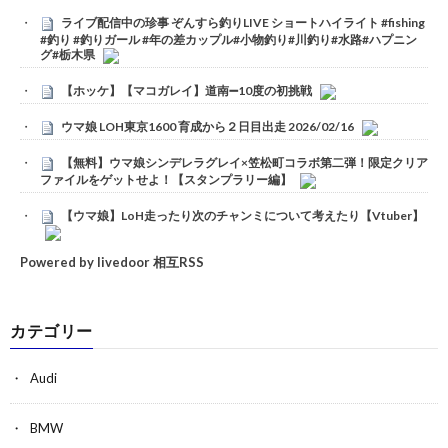
ライブ配信中の珍事 ぞんすら釣りLIVE ショートハイライト #fishing
#釣り #釣りガール #年の差カップル#小物釣り#川釣り#水路#ハプニン
グ#栃木県
【ホッケ】【マコガレイ】道南➖10度の初挑戦
ウマ娘 LOH東京1600 育成から２日目出走 2026/02/16
【無料】ウマ娘シンデレラグレイ×笠松町コラボ第二弾！限定クリア
ファイルをゲットせよ！【スタンプラリー編】
【ウマ娘】LoH走ったり次のチャンミについて考えたり【Vtuber】
Powered by livedoor 相互RSS
カテゴリー
Audi
BMW