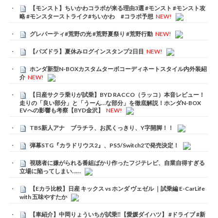
【モンスト】ちいかわコラボが来る理由3選 #モンスト #モンスト攻
略 #モンスターストライク#ちいかわ #コラボ予想
NEW!
グレパーティ#荒野の光 #荒野夏祭り #荒野行動
NEW!
【パズドラ】夏休みログインスタンプ2日目
NEW!
ホンダ新型N-BOXカスタムターボコーディネートスタイル内外装紹
介
NEW!
【日産サクラ乗りが試乗】BYD RACCO（ラッコ）本音レビュー！
走りの「良い部分」と「うーん…な部分」を徹底解説！ホンダN-BOX
EVへの影響も考察【BYD金沢】
NEW!
TBS新人アナ ブラチラ、お尻くっきり、Y字開脚！！
弾幕STG『カラドリウス2』、PS5/Switch2で発売決定！
視聴者に嫌がられる番組ばかり作ったフジテレビ、自業自得すぎる
立場に陥ってしまい……
【Eカラ比較】日産 キックス vs ホンダ ヴェゼル ｜試乗編 E-CarLife
with 五味やすたか
【車紹介】中岡りょういちが試乗‼️【愛媛ダイハツ】 #ドライブ #新