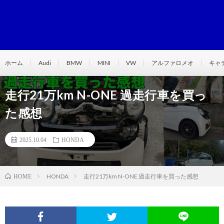
ホーム
Audi
BMW
MINI
VW
アルファロメオ
キャ
走行21万km N-ONE 過走行車を買っ
た感想
2025.10.04
HONDA
HONDA
走行21万km N-ONE 過走行車を買った感想
HOME