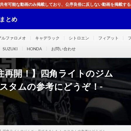
す。共有可能な動画のみ掲載しており、公序良俗に反しない動画を掲載す
ください。即刻対処させて頂きます。なお、同サイトはGoogleアド
画まとめ
ました！！
アルファロメオ
キャデラック
シトロエン
フィアット
SUZUKI
HONDA
お問い合わせ
注再開！】四角ライトのジム
スタムの参考にどうぞ！-