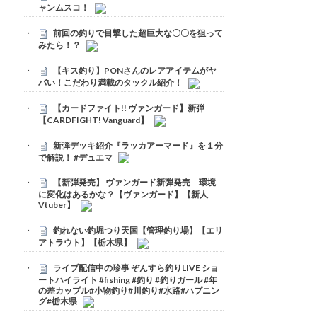
ャンムスコ！
前回の釣りで目撃した超巨大な〇〇を狙って
みたら！？
【キス釣り】PONさんのレアアイテムがヤ
バい！こだわり満載のタックル紹介！
【カードファイト!! ヴァンガード】新弾
【CARDFIGHT! Vanguard】
新弾デッキ紹介『ラッカアーマード』を１分
で解説！ #デュエマ
【新弾発売】 ヴァンガード新弾発売 環境
に変化はあるかな？【ヴァンガード】【新人
Vtuber】
釣れない釣堀つり天国【管理釣り場】【エリ
アトラウト】【栃木県】
ライブ配信中の珍事 ぞんすら釣りLIVE ショ
ートハイライト #fishing #釣り #釣りガール #年
の差カップル#小物釣り#川釣り#水路#ハプニン
グ#栃木県