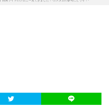
】四角ライトのジムニー見てきました！-カスタムの参考にどうぞ！-