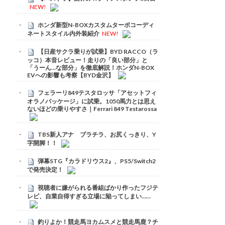
NEW!
ホンダ新型N-BOXカスタムターボコーディ
ネートスタイル内外装紹介
NEW!
【日産サクラ乗りが試乗】BYD RACCO（ラ
ッコ）本音レビュー！走りの「良い部分」と
「うーん…な部分」を徹底解説！ホンダN-BOX
EVへの影響も考察【BYD金沢】
フェラーリ849テスタロッサ「アセットフィ
オラノパッケージ」に試乗。1050馬力とは思え
ないほどの乗りやすさ｜Ferrari 849 Testarossa
TBS新人アナ ブラチラ、お尻くっきり、Y
字開脚！！
弾幕STG『カラドリウス2』、PS5/Switch2
で発売決定！
視聴者に嫌がられる番組ばかり作ったフジテ
レビ、自業自得すぎる立場に陥ってしまい……
釣りよか！競走馬ヨカムスメと競走馬鹿？チ