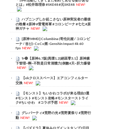
「18年活動してきてまだ初めて見せる姿がある
とは」#松井珠理奈 #SKE48 #元SKE48
NEW!
ハプニングしか起こさない原神実況者の最後
の晩餐 #原神 #雷電将軍 #コロンビーナ #七七 #原
神ガチャ
NEW!
[原神 MMD] Columbina (哥伦比娅 / コロンビ
ーナ / 원신)-CoCo摇-Genshin Impact 4k 60
fps
NEW!
✨🔴【原神6.7版|異環1.2|絕區零3.1】原神腋
下管理~啊~不對是日常清體力|倒數4天~肝力爆發
NEW!
【ekクロススペース】エアコンフィルター
交換
NEW!
【モンスト】ちいかわコラボが来る理由3選
#モンスト #モンスト攻略 #モンスターストライ
ク#ちいかわ #コラボ予想
NEW!
グレパーティ#荒野の光 #荒野夏祭り #荒野行
動
NEW!
【パズドラ】夏休みログインスタンプ2日目