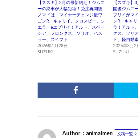
【スズキ】2月の最新納期！ジムニ
【スズキ】
ーの納車が大幅短縮！受注再開後
開後ジムニー
ノマドは！マイナーチェンジ後ワ
ブリイがマ
ゴンR、キャリイ、クロスビー、シ
ンR、キャ
エラ、eエブリイ！アルト、スペー
ラ！アルト
シア、フロンクス、ソリオ、ハス
クス、ソリ
ラー、スイフト
ト、軽自動
2026年1月28日
2026年3月2
SUZUKI
SUZUKI
Author：animalmen
投稿一覧