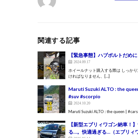
関連する記事
【緊急事態】ハブボルトだめにしてし
2024.09.17
ホイールナット購入する際は しっかり
ければなりません、[…]
Maruti Suzuki ALTO : the quee
#suv #scorpio
2024.10.20
Maruti Suzuki ALTO : the queen | #cars
【新型エブリィワゴン納車！】
る…。快適過ぎる…（エブリィワ