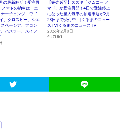
3月の最新納期！受注再
【完売必至】スズキ「ジムニー ノ
 ノマドの納車は！エ
マド」が受注再開！4日で受注停止
イナーチェンジ！ワゴ
になった超人気車の抽選申込が2月
リイ、クロスビー、シエ
28日まで受付中！|くるまのニュー
、スペーシア、フロン
スTV|くるまのニュースTV
オ、ハスラー、スイフ
2026年2月8日
車
SUZUKI
日