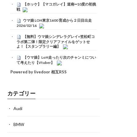
【ホッケ】【マコガレイ】道南➖10度の初挑
戦
ウマ娘 LOH東京1600 育成から２日目出走
2026/02/16
【無料】ウマ娘シンデレラグレイ×笠松町コ
ラボ第二弾！限定クリアファイルをゲットせ
よ！【スタンプラリー編】
【ウマ娘】LoH走ったり次のチャンミについ
て考えたり【Vtuber】
Powered by livedoor 相互RSS
カテゴリー
Audi
BMW