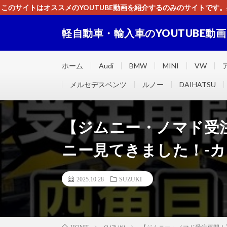
このサイトはオススメのYOUTUBE動画を紹介するのみのサイトで
いましたら、下記お問合せよりご連絡
軽自動車・輸入車のYOUTUBE動
軽自動車・輸入車に関するＹＯＵＴＵＢＥ動画をまとめ
ホーム
Audi
BMW
MINI
VW
メルセデスベンツ
ルノー
DAIHATSU
【ジムニー・ノマド受
ニー見てきました！-カ
2025.10.28
SUZUKI