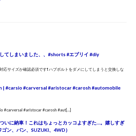
まいました、、#shorts #エブリイ #diy
対応サイズか確認必須です❗️ ハブボルトをダメにしてしまうと交換しな
n | #carsio #carversal #aristocar #carosh #automobile
io #carversal #aristocar #carosh #aut[…]
ついに納車！これはちょっとカッコよすぎた…。嬉しすぎ
ゴン、バン、SUZUKI、4WD）