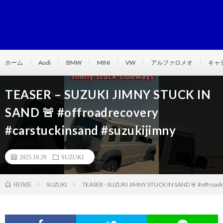
ホーム
Audi
BMW
MINI
VW
アルファロメオ
キャ
TEASER – SUZUKI JIMNY STUCK IN
SAND 🚨 #offroadrecovery
#carstuckinsand #suzukijimny
2025.10.29
SUZUKI
SUZUKI
TEASER - SUZUKI JIMNY STUCK IN SAND 🚨 #offroadr
HOME