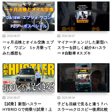
2026.08.07
2026.08.07
一ヶ月点検とオイル交換 エブ
マイナーチェンジした新型ハ
リイ ワゴン 1ヶ月乗って
スラーを詳しく紹介#ハスラ
みた感想も
ー #自動車 #スズキ
2026.08.07
2026.08.06
【試乗】新型ハスラー
子ども目線で見ると違う？ハ
HYBRID Gで街乗り試乗！上
スラーvsクロスビー後席比較