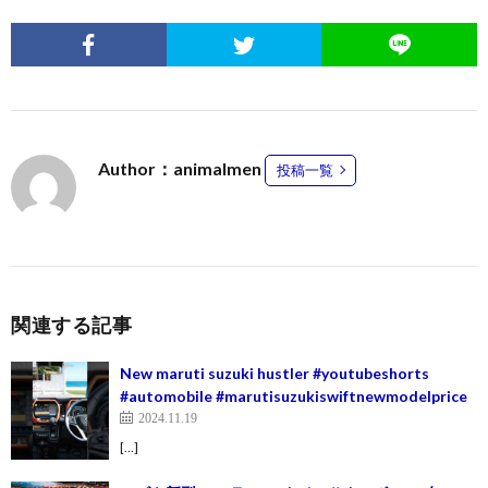
Author：animalmen
投稿一覧
関連する記事
New maruti suzuki hustler #youtubeshorts
#automobile #marutisuzukiswiftnewmodelprice
2024.11.19
[…]