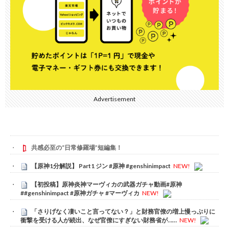
Advertisement
共感必至の“日常修羅場”短編集！
【原神1分解説】 Part1 ジン #原神 #genshinimpact
NEW!
【初投稿】原神炎神マーヴィカの武器ガチャ動画#原神
##genshinimpact #原神ガチャ #マーヴィカ
NEW!
「さりげなく凄いこと言ってない？」と財務官僚の増上慢っぷりに
衝撃を受ける人が続出、なぜ官僚にすぎない財務省が……
NEW!