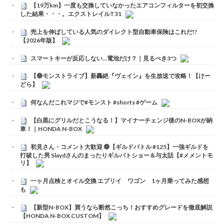
【19万km】一度も交換していなかったエアコンフィルターを初交換
した結果・・・。エクストレイルT31
売上を伸ばしている人気のダイレクト型自動車保険はこれだ!?
【2026年版】
スマートキーが反応しない…電池だけ？｜見るべき3つ
【🔴モンストライブ】新轟絶『ヴェイン』を生放送で攻略！【けー
どら】
何なんだこれマジで#モンスト #shorts #ゲーム
【白黒にグリルだとこうなる！】マイナーチェンジ後のN-BOXが納
車！｜HONDA N-BOX
初見さん・コメント大歓迎 🔴【ギルドバトル #125】一強ギルドを
打破した男 Slaydさんのまったりギルバトショー＆与太話【#メメントモ
リ】
一ヶ月点検とオイル交換 エブリイ ワゴン 1ヶ月乗ってみた感想
も
【新型N-BOX】買うなら断然こっち！おすすめグレードを徹底解説
【HONDA N-BOX CUSTOM】