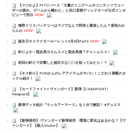
【マジかよ】FF7リバース「大量のミニゲームやコンテンツでユー
ザーが疲れ、ゲームから離れた」と浜口直樹ディレクターが公式インタ
ビューで告白
NEW!
梅野ドリスバッテリーはマジでなんで阿倍と勝負したん？意味わか
らんわ
NEW!
誕生日キャラクタールーレット8月8日Part3
NEW!
釣りよか！競走馬ヨカムスメと競走馬鹿？チャンムスコ！
前回の釣りで目撃した超巨大な〇〇を狙ってみたら！？
【キス釣り】PONさんのレアアイテムがヤバい！こだわり満載のタ
ックル紹介！
【カードファイト!! ヴァンガード】新弾【CARDFIGHT!
Vanguard】
新弾デッキ紹介『ラッカアーマード』を１分で解説！ #デュエマ
【新弾発売】 ヴァンガード新弾発売 環境に変化はあるかな？【ヴ
ァンガード】【新人Vtuber】