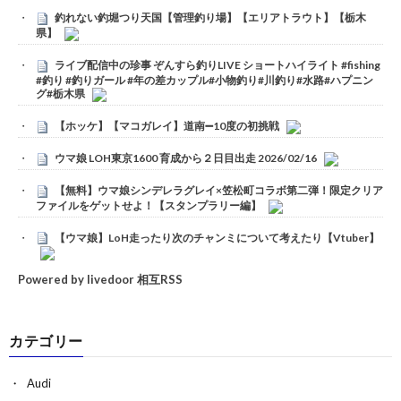
釣れない釣堀つり天国【管理釣り場】【エリアトラウト】【栃木
県】
ライブ配信中の珍事 ぞんすら釣りLIVE ショートハイライト #fishing
#釣り #釣りガール #年の差カップル#小物釣り#川釣り#水路#ハプニン
グ#栃木県
【ホッケ】【マコガレイ】道南➖10度の初挑戦
ウマ娘 LOH東京1600 育成から２日目出走 2026/02/16
【無料】ウマ娘シンデレラグレイ×笠松町コラボ第二弾！限定クリア
ファイルをゲットせよ！【スタンプラリー編】
【ウマ娘】LoH走ったり次のチャンミについて考えたり【Vtuber】
Powered by livedoor 相互RSS
カテゴリー
Audi