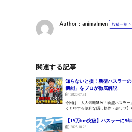
Author：animalmen
投稿一覧
関連する記事
知らないと損！新型ハスラーの
機能」をプロが徹底解説
2026.07.31
今回は、大人気軽SUV「新型ハスラ
くと得する便利な隠し操作・裏ワザ】を
【15万km突破】ハスラーに9
2025.10.23