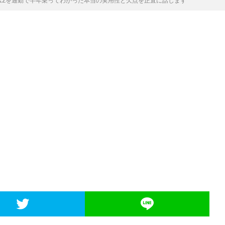
ムZを通勤で半年乗ってわかった本当の実用性と欠点を正直に話します