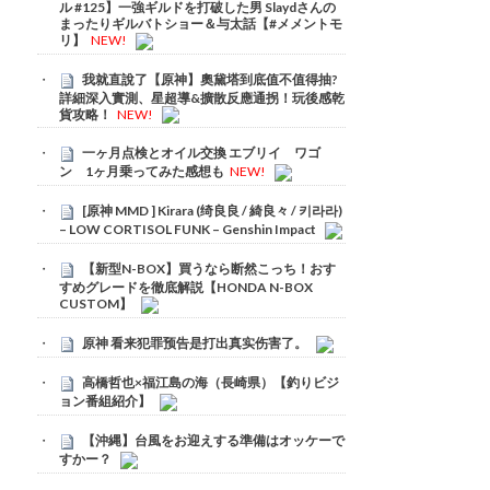
ル #125】一強ギルドを打破した男 Slaydさんの
まったりギルバトショー＆与太話【#メメントモ
リ】
NEW!
我就直說了【原神】奧黛塔到底值不值得抽?
詳細深入實測、星超導&擴散反應通拐！玩後感乾
貨攻略！
NEW!
一ヶ月点検とオイル交換 エブリイ ワゴ
ン 1ヶ月乗ってみた感想も
NEW!
[原神 MMD ] Kirara (绮良良 / 綺良々 / 키라라)
– LOW CORTISOL FUNK – Genshin Impact
【新型N-BOX】買うなら断然こっち！おす
すめグレードを徹底解説【HONDA N-BOX
CUSTOM】
原神 看来犯罪预告是打出真实伤害了。
高橋哲也×福江島の海（長崎県）【釣りビジ
ョン番組紹介】
【沖縄】台風をお迎えする準備はオッケーで
すかー？