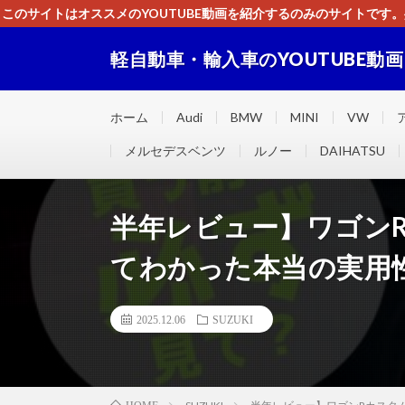
このサイトはオススメのYOUTUBE動画を紹介するのみのサイトで
いましたら、下記お問合せよりご連絡
軽自動車・輸入車のYOUTUBE動
軽自動車・輸入車に関するＹＯＵＴＵＢＥ動画をまとめ
ホーム
Audi
BMW
MINI
VW
メルセデスベンツ
ルノー
DAIHATSU
半年レビュー】ワゴン
てわかった本当の実用
2025.12.06
SUZUKI