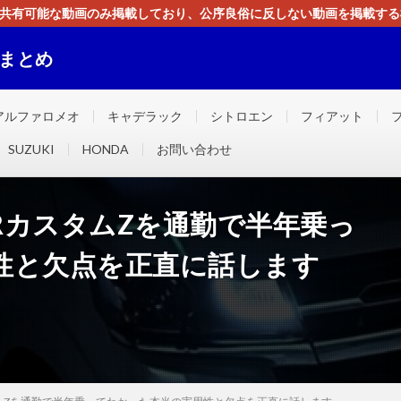
す。共有可能な動画のみ掲載しており、公序良俗に反しない動画を掲載す
ください。即刻対処させて頂きます。なお、同サイトはGoogleアド
画まとめ
ました！！
アルファロメオ
キャデラック
シトロエン
フィアット
SUZUKI
HONDA
お問い合わせ
RカスタムZを通勤で半年乗っ
性と欠点を正直に話します