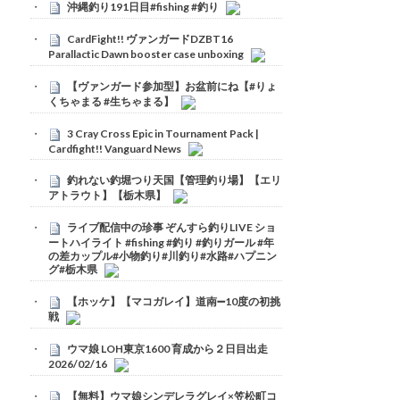
沖縄釣り191日目#fishing #釣り
CardFight!! ヴァンガードDZBT16
Parallactic Dawn booster case unboxing
【ヴァンガード参加型】お盆前にね【#りょ
くちゃまる #生ちゃまる】
3 Cray Cross Epic in Tournament Pack |
Cardfight!! Vanguard News
釣れない釣堀つり天国【管理釣り場】【エリ
アトラウト】【栃木県】
ライブ配信中の珍事 ぞんすら釣りLIVE ショ
ートハイライト #fishing #釣り #釣りガール #年
の差カップル#小物釣り#川釣り#水路#ハプニン
グ#栃木県
【ホッケ】【マコガレイ】道南➖10度の初挑
戦
ウマ娘 LOH東京1600 育成から２日目出走
2026/02/16
【無料】ウマ娘シンデレラグレイ×笠松町コ