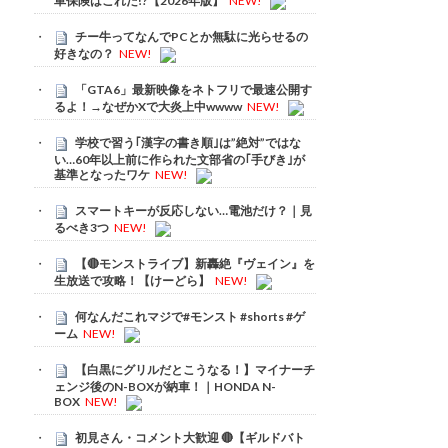
車保険はこれだ!?【2026年版】
NEW!
チー牛ってなんでPCとか無駄に光らせるの
好きなの？
NEW!
「GTA6」最新映像をネトフリで最速公開す
るよ！→なぜかXで大炎上中wwww
NEW!
学校で習う｢漢字の書き順｣は”絶対”ではな
い…60年以上前に作られた文部省の｢手びき｣が
基準となったワケ
NEW!
スマートキーが反応しない…電池だけ？｜見
るべき3つ
NEW!
【🔴モンストライブ】新轟絶『ヴェイン』を
生放送で攻略！【けーどら】
NEW!
何なんだこれマジで#モンスト #shorts #ゲ
ーム
NEW!
【白黒にグリルだとこうなる！】マイナーチ
ェンジ後のN-BOXが納車！｜HONDA N-
BOX
NEW!
初見さん・コメント大歓迎 🔴【ギルドバト