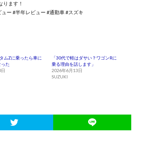
なります！
ビュー #半年レビュー #通勤車 #スズキ
タムZに乗ったら車に
「30代で軽はダサい？ワゴンRに
なった
乗る理由を話します」
0日
2026年6月13日
SUZUKI