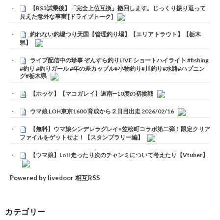
【RS3試乗後】「完全上位互換」撤回します。じっくり振り返って
見えた意外な事実 [ドライブトーク]
釣れない釣堀つり天国【管理釣り場】【エリアトラウト】【栃木
県】
ライブ配信中の珍事 ぞんすら釣りLIVE ショートハイライト #fishing
#釣り #釣りガール #年の差カップル#小物釣り#川釣り#水路#ハプニン
グ#栃木県
【ホッケ】【マコガレイ】道南➖10度の初挑戦
ウマ娘 LOH東京1600 育成から２日目出走 2026/02/16
【無料】ウマ娘シンデレラグレイ×笠松町コラボ第二弾！限定クリア
ファイルをゲットせよ！【スタンプラリー編】
【ウマ娘】LoH走ったり次のチャンミについて考えたり【Vtuber】
Powered by livedoor 相互RSS
カテゴリー