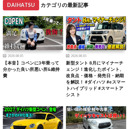
DAIHATSU
カテゴリの最新記事
2026.08.05
2026.08.03
【本音】コペンに3年乗って
新型タント 8月にマイナーチ
分かった良い所悪い所&維持
ェンジ！進化したポイント、
費
改良点・価格・発売日・納期
を解説！ #ダイハツ #eスマー
トハイブリッド #スマートア
シス ト