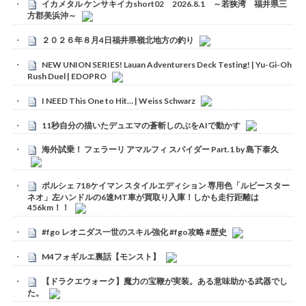
イカメタル ケンサキイカshort02 2026.8.1 ～若狭湾 福井県三
方郡美浜沖～
２０２６年８月4日福井県嶺北地方の釣り
NEW UNION SERIES! Lauan Adventurers Deck Testing! | Yu-Gi-Oh
Rush Duel | EDOPRO
I NEED This One to Hit… | Weiss Schwarz
11秒自分の描いたデュエマの蒼斬しのぶをAIで動かす
海外試乗！ フェラーリ アマルフィ スパイダー Part.1 by 島下泰久
ポルシェ 718ケイマン スタイルエディション 専用色「ルビースター
ネオ」左ハンドルの6速MT車が買取り入庫！しかも走行距離は
456km！！
#fgo レオニダス一世のスキル強化 #fgo攻略 #歴史
M4フォギルエ裏話【モンスト】
【ドラクエウォーク】魔力の宝鞭が実装。ある意味助かる武器でし
た。