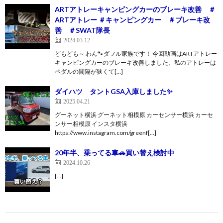
ARTアトレーキャンピングカーのブレーキ改善 ＃
ARTアトレー ＃キャンピングカー ＃ブレーキ改
善 ＃SWAT隊長
2024.03.12
どもども～ わん🐾ダフル家族です！ 今回動画はARTアトレー
キャンピングカーのブレーキ改善しました、私のアトレーは
ペダルの間隔が狭くて[…]
ダイハツ タントGSA入庫しました✨
2025.04.21
グーネット横浜 グーネット相模原 カーセンサー横浜 カーセ
ンサー相模原 インスタ横浜
https://www.instagram.com/greenf[…]
20年半、乗ってる車🚗買い替え検討中
2024.10.26
[…]