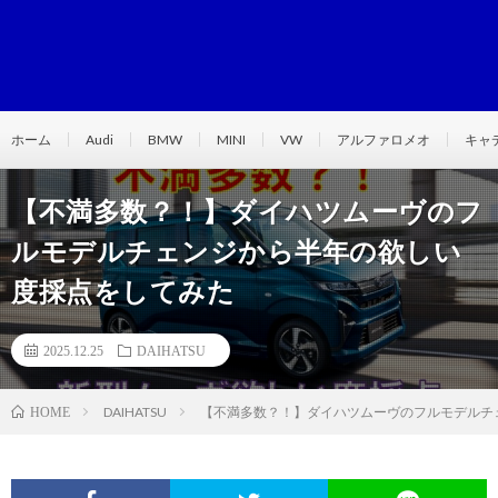
ホーム
Audi
BMW
MINI
VW
アルファロメオ
キャ
【不満多数？！】ダイハツムーヴのフ
ルモデルチェンジから半年の欲しい
度採点をしてみた
2025.12.25
DAIHATSU
DAIHATSU
【不満多数？！】ダイハツムーヴのフルモデルチ
HOME