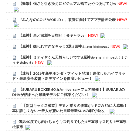
【衝撃】強さと引き換えにビジュアル捨てたやつあげてけw
NEW!
『みんなのGOLF WORLD』、改善に向けてアプデ計画公表
NEW!
【原神】星と深淵を目指せ！各キャラver.
NEW!
【原神】嫌われすぎなキャラ3選 #原神 #genshinimpact
NEW!
【原神】ミティヤくん天然らしいです #原神 #genshinimpact #ミテ
ィヤ #shorts
NEW!
【速報】2026年新型ホンダ・フィット登場！進化したハイブリッ
ド・最新安全装備・新デザインを徹底レビュー！
【SUBARU BOXER 60th Anniversary フェア開催！】SUBARUの
DNAが詰まった最新モデルにご試乗ください！
「【新型キックス試乗】デミオ乗りの後輩がe-POWERに大感動！
車に詳しくない一般人が驚いた日産最新SUVの劇的進化」
気温40度でも釣れちゃうキス釣りでした #三重県キス釣り #三重県
松阪市