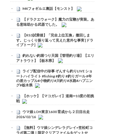
M4フォギルエ裏話【モンスト】
【ドラクエウォーク】魔力の宝鞭が実装。あ
る意味助かる武器でした。
【RS3試乗後】「完全上位互換」撤回しま
す。じっくり振り返って見えた意外な事実 [ドラ
イブトーク]
釣れない釣堀つり天国【管理釣り場】【エリ
アトラウト】【栃木県】
ライブ配信中の珍事 ぞんすら釣りLIVE ショ
ートハイライト #fishing #釣り #釣りガール #年
の差カップル#小物釣り#川釣り#水路#ハプニン
グ#栃木県
【ホッケ】【マコガレイ】道南➖10度の初挑
戦
ウマ娘 LOH東京1600 育成から２日目出走
2026/02/16
【無料】ウマ娘シンデレラグレイ×笠松町コ
ラボ第二弾！限定クリアファイルをゲットせ