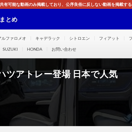
す。共有可能な動画のみ掲載しており、公序良俗に反しない動画を掲載す
ください。即刻対処させて頂きます。なお、同サイトはGoogleアド
画まとめ
ました！！
アルファロメオ
キャデラック
シトロエン
フィアット
SUZUKI
HONDA
お問い合わせ
イハツアトレー登場 日本で人気