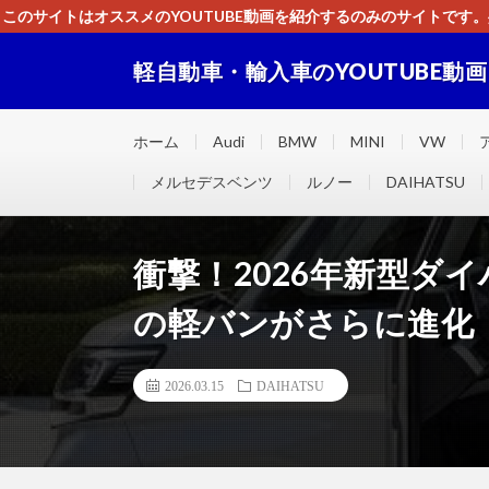
このサイトはオススメのYOUTUBE動画を紹介するのみのサイトで
いましたら、下記お問合せよりご連絡
軽自動車・輸入車のYOUTUBE動
軽自動車・輸入車に関するＹＯＵＴＵＢＥ動画をまとめ
ホーム
Audi
BMW
MINI
VW
メルセデスベンツ
ルノー
DAIHATSU
衝撃！2026年新型ダ
の軽バンがさらに進化
2026.03.15
DAIHATSU