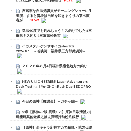
DLSS込みで最大1440p動作」
NEW!
反高市な自民党議員がモーニングショーに生
出演、すると普段は自民を叩きまくりの某出演
者が……
NEW!
気温40度でも釣れちゃうキス釣りでした #三
重県キス釣り #三重県松阪市
イカメタル ケンサキイカshort02
2026.8.1 ～若狭湾 福井県三方郡美浜沖～
２０２６年８月4日福井県嶺北地方の釣り
NEW UNION SERIES! Lauan Adventurers
Deck Testing! | Yu-Gi-Oh Rush Duel | EDOPRO
今日の原神【微課金】～ガチャ編～
✨🔴【原神6.7版|異環1.2|】原神日常清體力|
可能玩其他遊戲之後去異環打劫粉爪銀行
［原神］全キャラ所持アカで精鋭・地方伝説