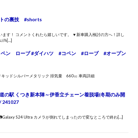
裏技 #shorts
います！ コメントくれたら嬉しいです。 ▼新車購入検討の方へ！詳し
/h[…]
 コペン ローブ #ダイハツ #コペン #ローブ #オープン
色 リキッドシルバーメタリック 排気量 660㏄ 車両詳細
7 鯖街道 道の駅 くつき新本陣～伊香立チェーン着脱場(冬期のみ開
/ 241027
Galaxy S24 Ultra カメラが倒れてしまったので変なところで終わ[…]