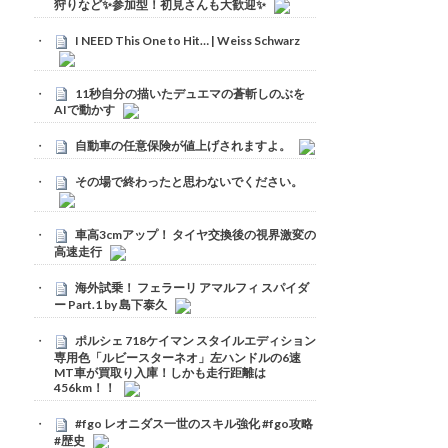
狩りなど✨参加型！初見さんも大歓迎✨
I NEED This One to Hit… | Weiss Schwarz
11秒自分の描いたデュエマの蒼斬しのぶを
AIで動かす
自動車の任意保険が値上げされますよ。
その場で終わったと思わないでください。
車高3cmアップ！ タイヤ交換後の視界激変の
高速走行
海外試乗！ フェラーリ アマルフィ スパイダ
ー Part.1 by 島下泰久
ポルシェ 718ケイマン スタイルエディション
専用色「ルビースターネオ」左ハンドルの6速
MT車が買取り入庫！しかも走行距離は
456km！！
#fgo レオニダス一世のスキル強化 #fgo攻略
#歴史