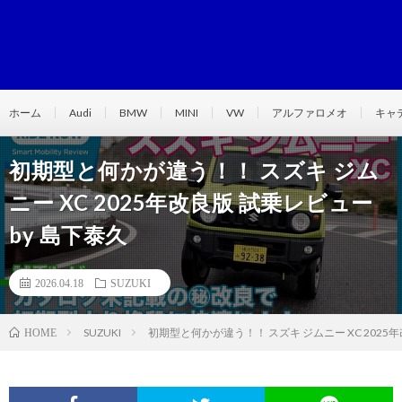
ホーム
Audi
BMW
MINI
VW
アルファロメオ
キャ
初期型と何かが違う！！ スズキ ジム
ニー XC 2025年改良版 試乗レビュー
by 島下泰久
2026.04.18
SUZUKI
SUZUKI
初期型と何かが違う！！ スズキ ジムニー XC 2025
HOME