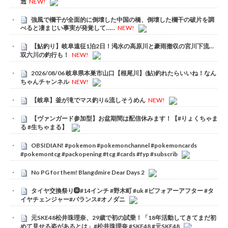
透
NEW!
強風で欄干が全面的に倒壊した中国の橋、倒壊した欄干の破片を調
べると凄まじい事実が発覚して……
NEW!
【鮎釣り】岐阜遠征1泊2日！渇水の高原川と豪雨撤収の宮川下流…
双六川の釣行も！
NEW!
2026/08/06 岐阜県本巣市山口【根尾川】(鮎)釣れたらいいね！なん
ちゃんチャンネル
NEW!
【岐阜】釜が滝でマス釣り&流しそうめん
NEW!
【ヴァンガード参加型】お盆期間は配信休みます！【#りょくちゃま
る #生ちゃまる】
OBSIDIAN! #pokemon #pokemonchannel #pokemoncards
#pokemontcg #packopening #tcg #cards #fyp #subscrib
No PG for them! Blangdmire Dear Days 2
タイヤ交換祭り🛞#14インチ #野木町 #uk #ビフォアーアフター #タ
イヤチェンジャー#バランス#オノダニ
元SKE48松井珠理奈、29歳で初の試乗！「18年活動してきてまだ初
めて見せる姿があるとは」#松井珠理奈 #SKE48 #元SKE48