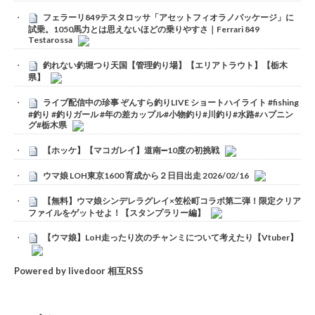
フェラーリ849テスタロッサ「アセットフィオラノパッケージ」に
試乗。1050馬力とは思えないほどの乗りやすさ｜Ferrari 849
Testarossa
釣れない釣堀つり天国【管理釣り場】【エリアトラウト】【栃木
県】
ライブ配信中の珍事 ぞんすら釣りLIVE ショートハイライト #fishing
#釣り #釣りガール #年の差カップル#小物釣り#川釣り#水路#ハプニン
グ#栃木県
【ホッケ】【マコガレイ】道南➖10度の初挑戦
ウマ娘 LOH東京1600 育成から２日目出走 2026/02/16
【無料】ウマ娘シンデレラグレイ×笠松町コラボ第二弾！限定クリア
ファイルをゲットせよ！【スタンプラリー編】
【ウマ娘】LoH走ったり次のチャンミについて考えたり【Vtuber】
Powered by livedoor 相互RSS