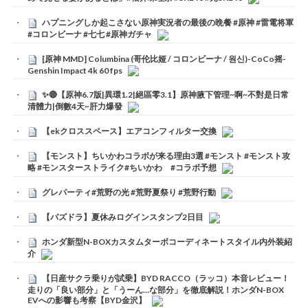
ハプニングしか起こさない原神実況者の最後の晩餐 #原神 #雷電将軍
#コロンビーナ #七七 #原神ガチャ
[原神 MMD] Columbina (哥伦比娅 / コロンビーナ / 원신)-CoCo摇-
Genshin Impact 4k 60 fps
✨🔴【原神6.7版|異環1.2|絕區零3.1】原神腋下管理~啊~不對是日常
清體力|倒數4天~肝力爆發
【ekクロススペース】エアコンフィルター交換
【モンスト】ちいかわコラボが来る理由3選 #モンスト #モンスト攻
略 #モンスターストライク#ちいかわ #コラボ予想
グレパーティ#荒野の光 #荒野夏祭り #荒野行動
【パズドラ】夏休みログインスタンプ2日目
ホンダ新型N-BOXカスタムターボコーディネートスタイル内外装紹
介
【日産サクラ乗りが試乗】BYD RACCO（ラッコ）本音レビュー！
走りの「良い部分」と「うーん…な部分」を徹底解説！ホンダN-BOX
EVへの影響も考察【BYD金沢】