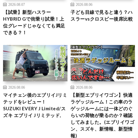
2026.08.07
2026.08.06
【試乗】新型ハスラー
子ども目線で見ると違う？ハ
HYBRID Gで街乗り試乗！上
スラーvsクロスビー後席比較
位グレードじゃなくても満足
できる？！
2026.08.06
2026.08.06
マイチェン後のエブリイJリミ
【新型エブリイワゴン】快適
テッドをレビュー！
ラゲッジルーム！この車のラ
SUZUKI EVERY J Limited/ス
ゲッジルームには一体どのぐ
ズキ エブリイ Jリミテッド,
らいの荷物が乗るのか？確認
してみました。(エブリイワゴ
ン、スズキ、新情報、新型情
報)