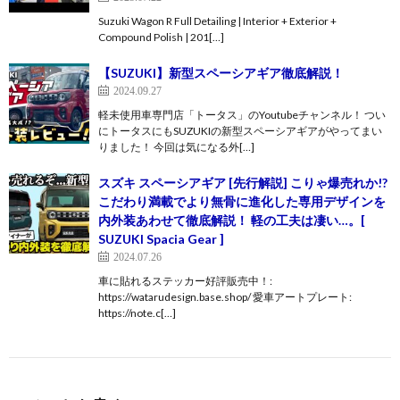
Suzuki Wagon R Full Detailing | Interior + Exterior +
Compound Polish | 201[…]
【SUZUKI】新型スペーシアギア徹底解説！
2024.09.27
軽未使用車専門店「トータス」のYoutubeチャンネル！ つい
にトータスにもSUZUKIの新型スペーシアギアがやってまい
りました！ 今回は気になる外[…]
スズキ スペーシアギア [先行解説] こりゃ爆売れか!?
こだわり満載でより無骨に進化した専用デザインを
内外装あわせて徹底解説！ 軽の工夫は凄い…。[
SUZUKI Spacia Gear ]
2024.07.26
車に貼れるステッカー好評販売中！:
https://watarudesign.base.shop/ 愛車アートプレート:
https://note.c[…]