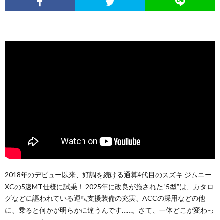
2018年のデビュー以来、好調を続ける通算4代目のスズキ ジムニー
XCの5速MT仕様に試乗！ 2025年に改良が施された“5型”は、カタロ
グなどに謳われている運転支援装備の充実、ACCの採用などの他
に、乗ると何かが明らかに違うんです……。さて、一体どこが変わっ