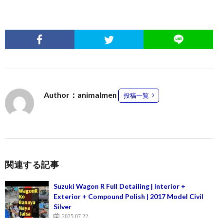
Author：animalmen
投稿一覧
関連する記事
Suzuki Wagon R Full Detailing | Interior +
Exterior + Compound Polish | 2017 Model Civil
Silver
2025.07.22