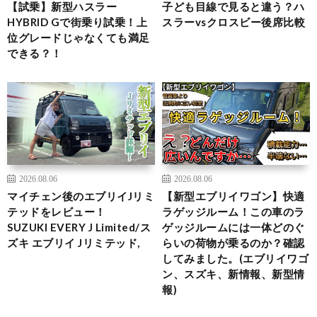
【試乗】新型ハスラー
子ども目線で見ると違う？ハ
HYBRID Gで街乗り試乗！上
スラーvsクロスビー後席比較
位グレードじゃなくても満足
できる？！
2026.08.06
2026.08.06
マイチェン後のエブリイJリミ
【新型エブリイワゴン】快適
テッドをレビュー！
ラゲッジルーム！この車のラ
SUZUKI EVERY J Limited/ス
ゲッジルームには一体どのぐ
ズキ エブリイ Jリミテッド,
らいの荷物が乗るのか？確認
してみました。(エブリイワゴ
ン、スズキ、新情報、新型情
報)