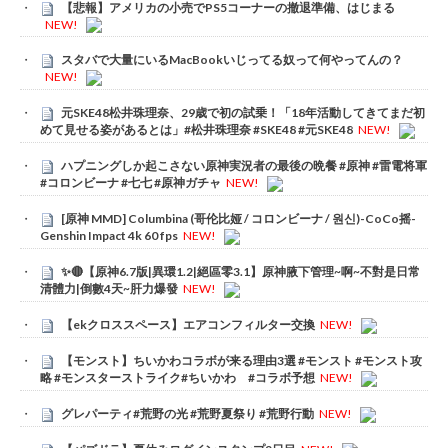
【悲報】アメリカの小売でPS5コーナーの撤退準備、はじまる
NEW!
スタバで大量にいるMacBookいじってる奴って何やってんの？
NEW!
元SKE48松井珠理奈、29歳で初の試乗！「18年活動してきてまだ初
めて見せる姿があるとは」#松井珠理奈 #SKE48 #元SKE48
NEW!
ハプニングしか起こさない原神実況者の最後の晩餐 #原神 #雷電将軍
#コロンビーナ #七七 #原神ガチャ
NEW!
[原神 MMD] Columbina (哥伦比娅 / コロンビーナ / 원신)-CoCo摇-
Genshin Impact 4k 60 fps
NEW!
✨🔴【原神6.7版|異環1.2|絕區零3.1】原神腋下管理~啊~不對是日常
清體力|倒數4天~肝力爆發
NEW!
【ekクロススペース】エアコンフィルター交換
NEW!
【モンスト】ちいかわコラボが来る理由3選 #モンスト #モンスト攻
略 #モンスターストライク#ちいかわ #コラボ予想
NEW!
グレパーティ#荒野の光 #荒野夏祭り #荒野行動
NEW!