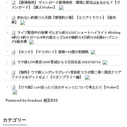
【新弾発売】 ヴァンガード新弾発売 環境に変化はあるかな？【ヴ
ァンガード】【新人Vtuber】
釣れない釣堀つり天国【管理釣り場】【エリアトラウト】【栃木
県】
ライブ配信中の珍事 ぞんすら釣りLIVE ショートハイライト #fishing
#釣り #釣りガール #年の差カップル#小物釣り#川釣り#水路#ハプニン
グ#栃木県
【ホッケ】【マコガレイ】道南➖10度の初挑戦
ウマ娘 LOH東京1600 育成から２日目出走 2026/02/16
【無料】ウマ娘シンデレラグレイ×笠松町コラボ第二弾！限定クリア
ファイルをゲットせよ！【スタンプラリー編】
【ウマ娘】LoH走ったり次のチャンミについて考えたり【Vtuber】
Powered by livedoor 相互RSS
カテゴリー