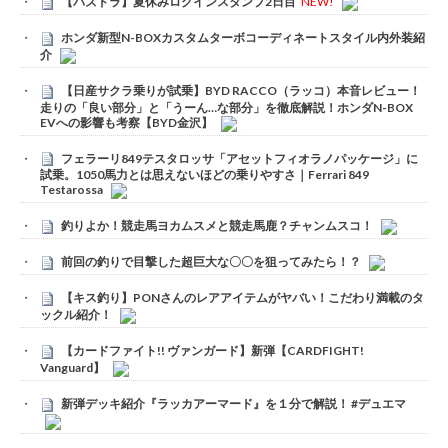
【パズドラ】夏休みログインスタンプ2日目
NEW!
ホンダ新型N-BOXカスタムターボコーディネートスタイル内外装紹
介
【日産サクラ乗りが試乗】BYD RACCO（ラッコ）本音レビュー！
走りの「良い部分」と「うーん…な部分」を徹底解説！ホンダN-BOX
EVへの影響も考察【BYD金沢】
フェラーリ849テスタロッサ「アセットフィオラノパッケージ」に
試乗。1050馬力とは思えないほどの乗りやすさ｜Ferrari 849
Testarossa
釣りよか！競走馬ヨカムスメと競走馬鹿？チャンムスコ！
前回の釣りで目撃した超巨大な〇〇を狙ってみたら！？
【キス釣り】PONさんのレアアイテムがヤバい！こだわり満載のタ
ックル紹介！
【カードファイト!! ヴァンガード】新弾【CARDFIGHT!
Vanguard】
新弾デッキ紹介『ラッカアーマード』を１分で解説！ #デュエマ