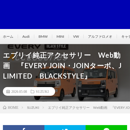
ホーム
Audi
BMW
MINI
VW
アルファロメオ
キャ
エブリイ純正アクセサリー Web動
画 『EVERY JOIN・JOINターボ、J
LIMITED BLACKSTYLE』
2026.05.08
SUZUKI
SUZUKI
エブリイ純正アクセサリー Web動画 『EVERY JOIN・J
HOME