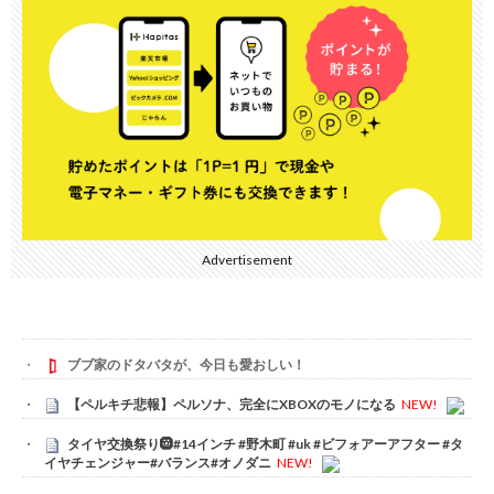
Advertisement
ブブ家のドタバタが、今日も愛おしい！
【ペルキチ悲報】ペルソナ、完全にXBOXのモノになる
NEW!
タイヤ交換祭り🛞#14インチ #野木町 #uk #ビフォアーアフター #タ
イヤチェンジャー#バランス#オノダニ
NEW!