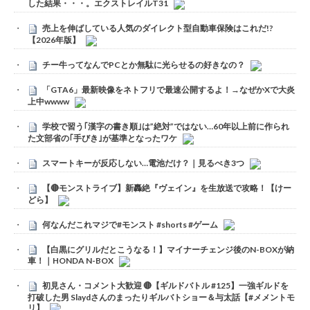
した結果・・・。エクストレイルT31
売上を伸ばしている人気のダイレクト型自動車保険はこれだ!?
【2026年版】
チー牛ってなんでPCとか無駄に光らせるの好きなの？
「GTA6」最新映像をネトフリで最速公開するよ！→なぜかXで大炎
上中wwww
学校で習う｢漢字の書き順｣は”絶対”ではない…60年以上前に作られ
た文部省の｢手びき｣が基準となったワケ
スマートキーが反応しない…電池だけ？｜見るべき3つ
【🔴モンストライブ】新轟絶『ヴェイン』を生放送で攻略！【けー
どら】
何なんだこれマジで#モンスト #shorts #ゲーム
【白黒にグリルだとこうなる！】マイナーチェンジ後のN-BOXが納
車！｜HONDA N-BOX
初見さん・コメント大歓迎 🔴【ギルドバトル #125】一強ギルドを
打破した男 Slaydさんのまったりギルバトショー＆与太話【#メメントモ
リ】