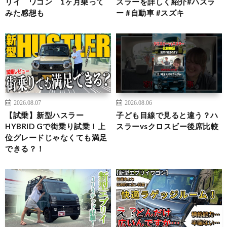
リイ ワゴン 1ヶ月乗って
スラーを詳しく紹介#ハスラ
みた感想も
ー #自動車 #スズキ
2026.08.07
2026.08.06
【試乗】新型ハスラー
子ども目線で見ると違う？ハ
HYBRID Gで街乗り試乗！上
スラーvsクロスビー後席比較
位グレードじゃなくても満足
できる？！