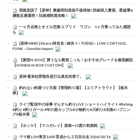
我就直說了【原神】奧黛塔到底值不值得抽? 詳細深入實測、星超導&
擴散反應通拐！玩後感乾貨攻略！
一ヶ月点検とオイル交換 エブリイ ワゴン 1ヶ月乗ってみた感想
も
[原神 MMD ] Kirara (绮良良 / 綺良々 / 키라라) – LOW CORTISOL
FUNK – Genshin Impact
【新型N-BOX】買うなら断然こっち！おすすめグレードを徹底解説
【HONDA N-BOX CUSTOM】
原神 看来犯罪预告是打出真实伤害了。
釣れない釣堀つり天国【管理釣り場】【エリアトラウト】【栃木
県】
ライブ配信中の珍事 ぞんすら釣りLIVE ショートハイライト #fishing
#釣り #釣りガール #年の差カップル#小物釣り#川釣り#水路#ハプニン
グ#栃木県
【ホッケ】【マコガレイ】道南➖10度の初挑戦
ウマ娘 LOH東京1600 育成から２日目出走 2026/02/16