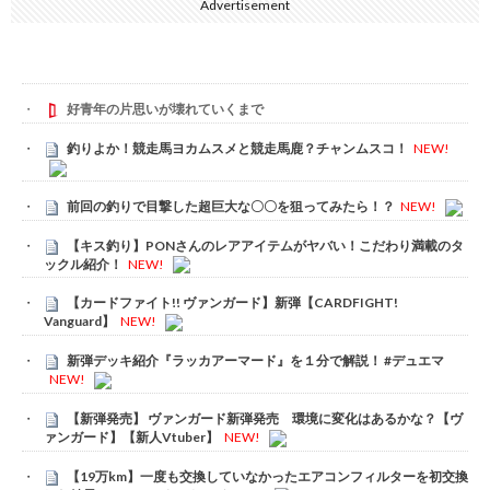
Advertisement
好青年の片思いが壊れていくまで
釣りよか！競走馬ヨカムスメと競走馬鹿？チャンムスコ！
NEW!
前回の釣りで目撃した超巨大な〇〇を狙ってみたら！？
NEW!
【キス釣り】PONさんのレアアイテムがヤバい！こだわり満載のタ
ックル紹介！
NEW!
【カードファイト!! ヴァンガード】新弾【CARDFIGHT!
Vanguard】
NEW!
新弾デッキ紹介『ラッカアーマード』を１分で解説！ #デュエマ
NEW!
【新弾発売】 ヴァンガード新弾発売 環境に変化はあるかな？【ヴ
ァンガード】【新人Vtuber】
NEW!
【19万km】一度も交換していなかったエアコンフィルターを初交換