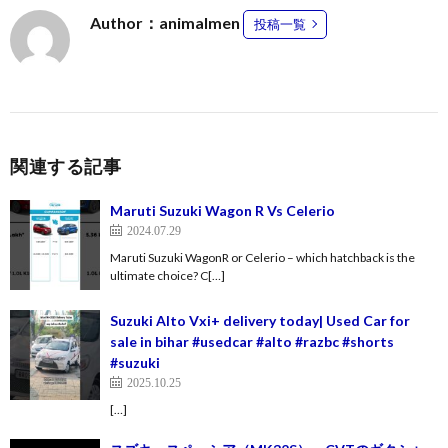
Author：animalmen
投稿一覧
関連する記事
Maruti Suzuki Wagon R Vs Celerio
2024.07.29
Maruti Suzuki WagonR or Celerio – which hatchback is the
ultimate choice? C[…]
Suzuki Alto Vxi+ delivery today| Used Car for
sale in bihar #usedcar #alto #razbc #shorts
#suzuki
2025.10.25
[…]