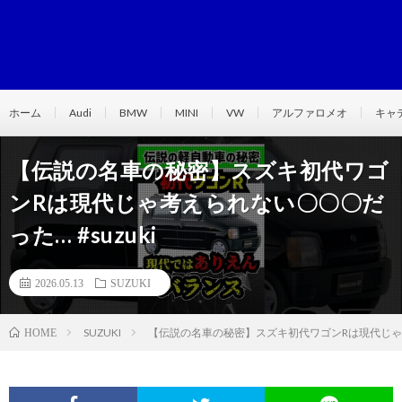
ホーム
Audi
BMW
MINI
VW
アルファロメオ
キャ
【伝説の名車の秘密】スズキ初代ワゴ
ンRは現代じゃ考えられない〇〇〇だ
った… #suzuki
2026.05.13
SUZUKI
SUZUKI
【伝説の名車の秘密】スズキ初代ワゴンRは現代じゃ考え
HOME