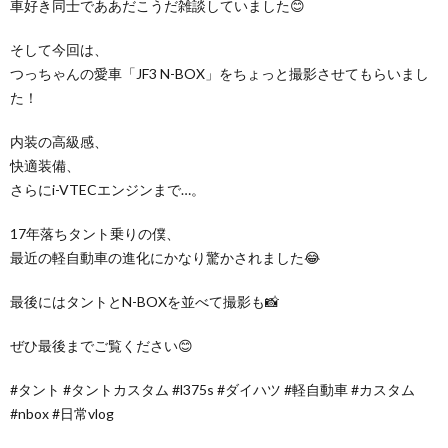
車好き同士でああだこうだ雑談していました😊
そして今回は、
つっちゃんの愛車「JF3 N-BOX」をちょっと撮影させてもらいまし
た！
内装の高級感、
快適装備、
さらにi-VTECエンジンまで…。
17年落ちタント乗りの僕、
最近の軽自動車の進化にかなり驚かされました😂
最後にはタントとN-BOXを並べて撮影も📸
ぜひ最後までご覧ください😊
#タント #タントカスタム #l375s #ダイハツ #軽自動車 #カスタム
#nbox #日常vlog