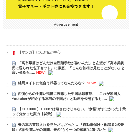
Advertisement
【マンガ】ぜんぶ私が中心
「高市早苗はどんだけ自己顕示欲が強いんだ」と左派が『高木美帆
氏に送られた包丁セット』に激怒、「こんな首相は見たことがない」と
言い張るも……
NEW!
結局メイドに似合う武器ってなんだろな？
NEW!
西側からの手痛い指摘に激怒した中国総領事館、「これが米国人
Youtuberが紹介する本当の中国だ」と動画を公開するも……
【CB1000F】1000ccは速さだけじゃない。“余裕”がすごかった｜乗
って分かった実力【試乗】
夫の車の書類入れを見ただけだった → 「自動車保険・配偶者2名登
録」の証明書…その瞬間、夫の“もう一つの家庭”に気づいた