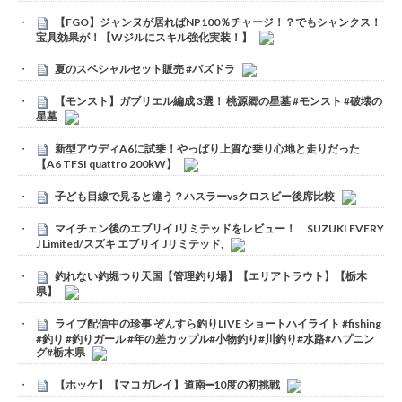
【FGO】ジャンヌが居ればNP100％チャージ！？でもシャンクス！
宝具効果が！【Wジルにスキル強化実装！】
夏のスペシャルセット販売 #パズドラ
【モンスト】ガブリエル編成 3選！ 桃源郷の星墓 #モンスト #破壊の
星墓
新型アウディA6に試乗！やっぱり上質な乗り心地と走りだった
【A6 TFSI quattro 200kW】
子ども目線で見ると違う？ハスラーvsクロスビー後席比較
マイチェン後のエブリイJリミテッドをレビュー！ SUZUKI EVERY
J Limited/スズキ エブリイ Jリミテッド,
釣れない釣堀つり天国【管理釣り場】【エリアトラウト】【栃木
県】
ライブ配信中の珍事 ぞんすら釣りLIVE ショートハイライト #fishing
#釣り #釣りガール #年の差カップル#小物釣り#川釣り#水路#ハプニン
グ#栃木県
【ホッケ】【マコガレイ】道南➖10度の初挑戦