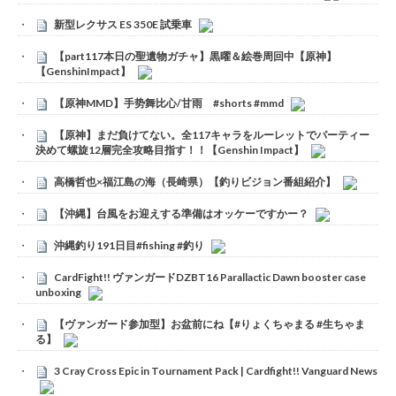
新型レクサス ES 350E 試乗車
【part117本日の聖遺物ガチャ】黒曜＆絵巻周回中【原神】
【GenshinImpact】
【原神MMD】手势舞比心/甘雨 #shorts #mmd
【原神】まだ負けてない。全117キャラをルーレットでパーティー
決めて螺旋12層完全攻略目指す！！【Genshin Impact】
高橋哲也×福江島の海（長崎県）【釣りビジョン番組紹介】
【沖縄】台風をお迎えする準備はオッケーですかー？
沖縄釣り191日目#fishing #釣り
CardFight!! ヴァンガードDZBT16 Parallactic Dawn booster case
unboxing
【ヴァンガード参加型】お盆前にね【#りょくちゃまる #生ちゃま
る】
3 Cray Cross Epic in Tournament Pack | Cardfight!! Vanguard News