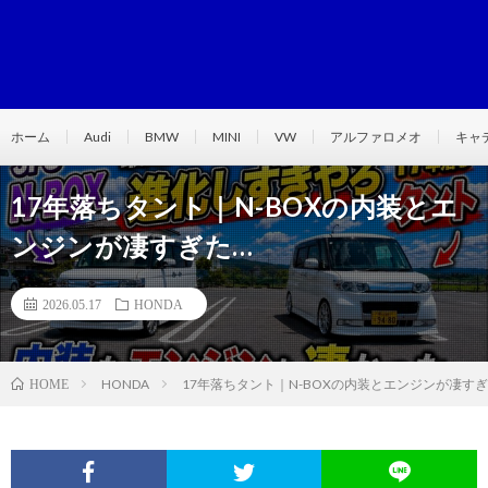
ホーム
Audi
BMW
MINI
VW
アルファロメオ
キャ
17年落ちタント｜N-BOXの内装とエ
ンジンが凄すぎた…
2026.05.17
HONDA
HONDA
17年落ちタント｜N-BOXの内装とエンジンが凄すぎ
HOME