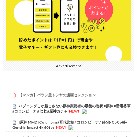
Advertisement
【マンガ】バラシ屋トシヤの漫画セレクション
ハプニングしか起こさない原神実況者の最後の晩餐 #原神 #雷電将軍
#コロンビーナ #七七 #原神ガチャ
NEW!
[原神 MMD] Columbina (哥伦比娅 / コロンビーナ / 원신)-CoCo摇-
Genshin Impact 4k 60 fps
NEW!