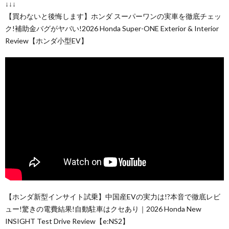
↓↓↓
【買わないと後悔します】ホンダ スーパーワンの実車を徹底チェッ
ク!補助金バグがヤバい!2026 Honda Super-ONE Exterior & Interior
Review【ホンダ小型EV】
【ホンダ新型インサイト試乗】中国産EVの実力は!?本音で徹底レビ
ュー!驚きの電費結果!自動駐車はクセあり｜2026 Honda New
INSIGHT Test Drive Review【e:NS2】