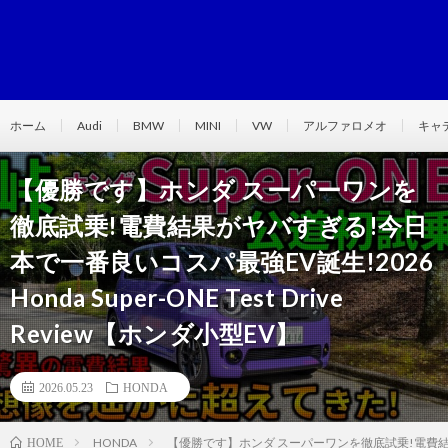
ホーム
Audi
BMW
MINI
VW
アルファロメオ
キャ
【優勝です】ホンダ スーパーワンを
徹底試乗!電費結果がヤバすぎる!今日
本で一番良いコスパ最強EV誕生!2026
Honda Super-ONE Test Drive
Review【ホンダ小型EV】
2026.05.23
HONDA
HONDA
【優勝です】ホンダ スーパーワンを徹底試乗!電費結果がヤバす
HOME