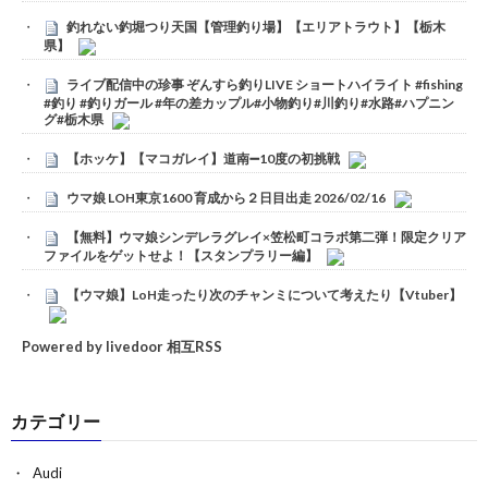
釣れない釣堀つり天国【管理釣り場】【エリアトラウト】【栃木
県】
ライブ配信中の珍事 ぞんすら釣りLIVE ショートハイライト #fishing
#釣り #釣りガール #年の差カップル#小物釣り#川釣り#水路#ハプニン
グ#栃木県
【ホッケ】【マコガレイ】道南➖10度の初挑戦
ウマ娘 LOH東京1600 育成から２日目出走 2026/02/16
【無料】ウマ娘シンデレラグレイ×笠松町コラボ第二弾！限定クリア
ファイルをゲットせよ！【スタンプラリー編】
【ウマ娘】LoH走ったり次のチャンミについて考えたり【Vtuber】
Powered by livedoor 相互RSS
カテゴリー
Audi