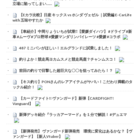
立場に陥ってしまい……
【Eカラ比較】日産 キックス vs ホンダ ヴェゼル ｜試乗編 E-CarLife
with 五味やすたか
【車紹介】中岡りょういちが試乗‼️【愛媛ダイハツ】 #ドライブ #新
車 #ムーヴ #プロ野球 #愛媛マンダリンパイレーツ #愛媛 #コラボ
487 ミニバンがほしい！エルグランドに試乗しました！
釣りよか！競走馬ヨカムスメと競走馬鹿？チャンムスコ！
前回の釣りで目撃した超巨大な〇〇を狙ってみたら！？
【キス釣り】PONさんのレアアイテムがヤバい！こだわり満載のタ
ックル紹介！
【カードファイト!! ヴァンガード】新弾【CARDFIGHT!
Vanguard】
新弾デッキ紹介『ラッカアーマード』を１分で解説！ #デュエマ
【新弾発売】 ヴァンガード新弾発売 環境に変化はあるかな？【ヴ
ァンガード】【新人Vtuber】