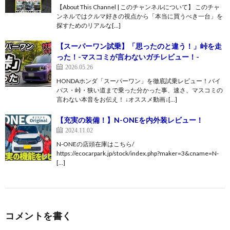
【About This Channel | このチャンネルについて】 このチャ
ンネルではクルマ好きの視点から「本当に買うべき一台」を
探すためのリアルな[…]
【スーパーワン試乗】「思ったのと違う！」峠を走
った！-マスコミが言わないガチレビュー！-
2026.05.26
HONDAホンダ「スーパーワン」を徹底試乗レビュー！バイ
パス・峠・狭い道まで乗った分かった事、速さ、マスコミの
言わない本音をお伝え！ ↓オススメ動画↓[…]
【充実の装備！】N-ONEを内外装レビュー！
2024.11.02
N-ONEの店頭在庫はこちら/
https://ecocarpark.jp/stock/index.php?maker=3&cname=N-
[…]
コメントを書く