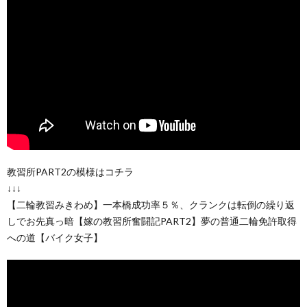
教習所PART2の模様はコチラ
↓↓↓
【二輪教習みきわめ】一本橋成功率５％、クランクは転倒の繰り返
しでお先真っ暗【嫁の教習所奮闘記PART2】夢の普通二輪免許取得
への道【バイク女子】