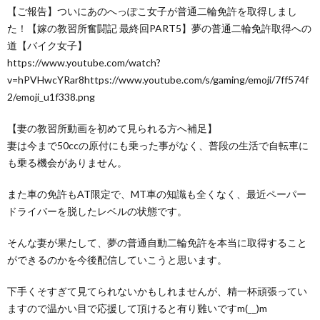
【ご報告】ついにあのへっぽこ女子が普通二輪免許を取得しまし
た！【嫁の教習所奮闘記 最終回PART5】夢の普通二輪免許取得への
道【バイク女子】
https://www.youtube.com/watch?
v=hPVHwcYRar8https://www.youtube.com/s/gaming/emoji/7ff574f
2/emoji_u1f338.png
【妻の教習所動画を初めて見られる方へ補足】
妻は今まで50ccの原付にも乗った事がなく、普段の生活で自転車に
も乗る機会がありません。
また車の免許もAT限定で、MT車の知識も全くなく、最近ペーパー
ドライバーを脱したレベルの状態です。
そんな妻が果たして、夢の普通自動二輪免許を本当に取得すること
ができるのかを今後配信していこうと思います。
下手くそすぎて見てられないかもしれませんが、精一杯頑張ってい
ますので温かい目で応援して頂けると有り難いですm(__)m