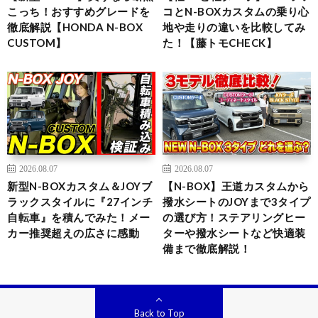
こっち！おすすめグレードを
コとN-BOXカスタムの乗り心
徹底解説【HONDA N-BOX
地や走りの違いを比較してみ
CUSTOM】
た！【藤トモCHECK】
2026.08.07
2026.08.07
新型N-BOXカスタム＆JOYブ
【N-BOX】王道カスタムから
ラックスタイルに『27インチ
撥水シートのJOYまで3タイプ
自転車』を積んでみた！メー
の選び方！ステアリングヒー
カー推奨超えの広さに感動
ターや撥水シートなど快適装
備まで徹底解説！
Back to Top