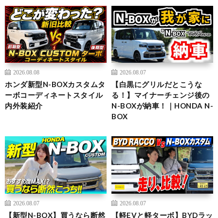
2026.08.08
2026.08.07
ホンダ新型N-BOXカスタムタ
【白黒にグリルだとこうな
ーボコーディネートスタイル
る！】マイナーチェンジ後の
内外装紹介
N-BOXが納車！｜HONDA N-
BOX
2026.08.07
2026.08.07
【新型N-BOX】買うなら断然
【軽EVと軽ターボ】BYDラッ