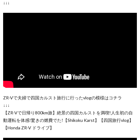
↓↓↓
ZR-Vで夫婦で四国カルスト旅行に行ったvlogの模様はコチラ
↓↓↓
【ZR-Vで日帰り800km旅】絶景の四国カルストを満喫!人生初の自
動運転を体感!驚きの燃費でた!【Shikoku Karst】【四国旅行vlog】
【Honda ZR-V ドライブ】