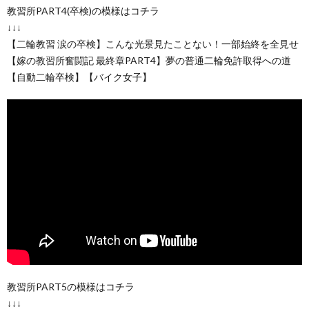
教習所PART4(卒検)の模様はコチラ
↓↓↓
【二輪教習 涙の卒検】こんな光景見たことない！一部始終を全見せ
【嫁の教習所奮闘記 最終章PART4】夢の普通二輪免許取得への道
【自動二輪卒検】【バイク女子】
教習所PART5の模様はコチラ
↓↓↓