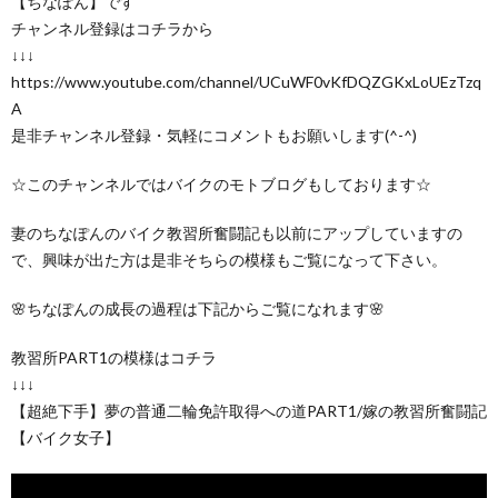
【ちなぽん】です
チャンネル登録はコチラから
↓↓↓
https://www.youtube.com/channel/UCuWF0vKfDQZGKxLoUEzTzq
A
是非チャンネル登録・気軽にコメントもお願いします(^-^)
☆このチャンネルではバイクのモトブログもしております☆
妻のちなぽんのバイク教習所奮闘記も以前にアップしていますの
で、興味が出た方は是非そちらの模様もご覧になって下さい。
🌸ちなぽんの成長の過程は下記からご覧になれます🌸
教習所PART1の模様はコチラ
↓↓↓
【超絶下手】夢の普通二輪免許取得への道PART1/嫁の教習所奮闘記
【バイク女子】