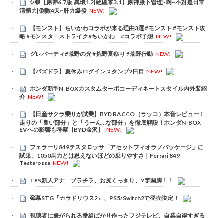
✨🔴【原神6.7版|異環1.2|絕區零3.1】原神腋下管理~啊~不對是日常
清體力|倒數4天~肝力爆發
NEW!
【モンスト】ちいかわコラボが来る理由3選 #モンスト #モンスト攻
略 #モンスターストライク#ちいかわ #コラボ予想
NEW!
グレパーティ#荒野の光 #荒野夏祭り #荒野行動
NEW!
【パズドラ】夏休みログインスタンプ2日目
NEW!
ホンダ新型N-BOXカスタムターボコーディネートスタイル内外装紹
介
NEW!
【日産サクラ乗りが試乗】BYD RACCO（ラッコ）本音レビュー！
走りの「良い部分」と「うーん…な部分」を徹底解説！ホンダN-BOX
EVへの影響も考察【BYD金沢】
NEW!
フェラーリ849テスタロッサ「アセットフィオラノパッケージ」に
試乗。1050馬力とは思えないほどの乗りやすさ｜Ferrari 849
Testarossa
NEW!
TBS新人アナ ブラチラ、お尻くっきり、Y字開脚！！
弾幕STG『カラドリウス2』、PS5/Switch2で発売決定！
視聴者に嫌がられる番組ばかり作ったフジテレビ、自業自得すぎる