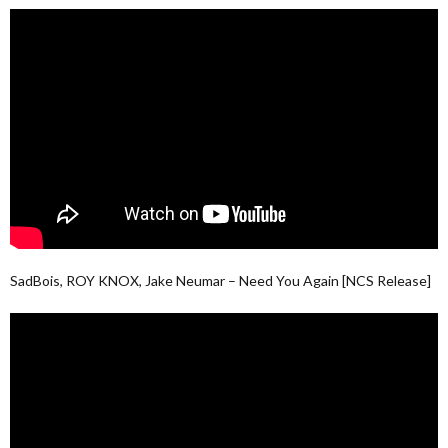
SadBois, ROY KNOX, Jake Neumar – Need You Again [NCS Release]