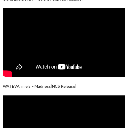
WATEVA, m els – Madness[NCS Release]