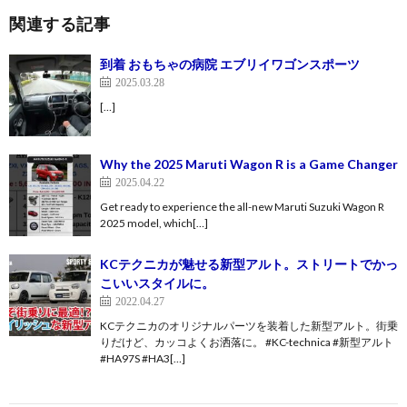
関連する記事
到着 おもちゃの病院 エブリイワゴンスポーツ
2025.03.28
[…]
Why the 2025 Maruti Wagon R is a Game Changer
2025.04.22
Get ready to experience the all-new Maruti Suzuki Wagon R
2025 model, which[…]
KCテクニカが魅せる新型アルト。ストリートでかっ
こいいスタイルに。
2022.04.27
KCテクニカのオリジナルパーツを装着した新型アルト。街乗
りだけど、カッコよくお洒落に。 #KC-technica #新型アルト
#HA97S #HA3[…]