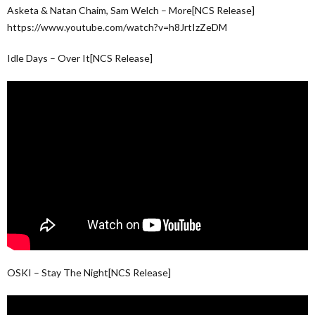
Asketa & Natan Chaim, Sam Welch – More[NCS Release]
https://www.youtube.com/watch?v=h8JrtIzZeDM
Idle Days – Over It[NCS Release]
OSKI – Stay The Night[NCS Release]