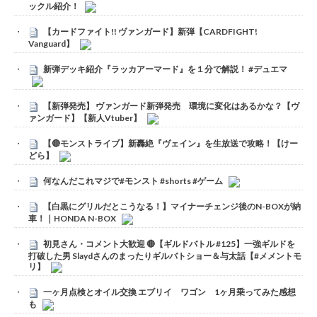
ックル紹介！
【カードファイト!! ヴァンガード】新弾【CARDFIGHT!
Vanguard】
新弾デッキ紹介『ラッカアーマード』を１分で解説！ #デュエマ
【新弾発売】 ヴァンガード新弾発売 環境に変化はあるかな？【ヴ
ァンガード】【新人Vtuber】
【🔴モンストライブ】新轟絶『ヴェイン』を生放送で攻略！【けー
どら】
何なんだこれマジで#モンスト #shorts #ゲーム
【白黒にグリルだとこうなる！】マイナーチェンジ後のN-BOXが納
車！｜HONDA N-BOX
初見さん・コメント大歓迎 🔴【ギルドバトル #125】一強ギルドを
打破した男 Slaydさんのまったりギルバトショー＆与太話【#メメントモ
リ】
一ヶ月点検とオイル交換 エブリイ ワゴン 1ヶ月乗ってみた感想
も