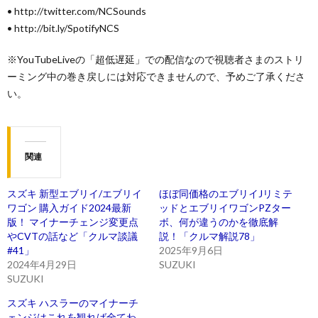
• http://twitter.com/NCSounds
• http://bit.ly/SpotifyNCS
※YouTubeLiveの「超低遅延」での配信なので視聴者さまのストリ
ーミング中の巻き戻しには対応できませんので、予めご了承くださ
い。
関連
スズキ 新型エブリイ/エブリイ
ほぼ同価格のエブリイJリミテ
ワゴン 購入ガイド2024最新
ッドとエブリイワゴンPZター
版！ マイナーチェンジ変更点
ボ、何が違うのかを徹底解
やCVTの話など「クルマ談議
説！「クルマ解説78」
#41」
2025年9月6日
2024年4月29日
SUZUKI
SUZUKI
スズキ ハスラーのマイナーチ
ェンジはこれを観れば全てわ