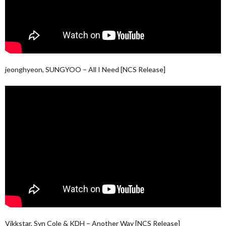
jeonghyeon, SUNGYOO – All I Need [NCS Release]
Vikkstar, Syn Cole & KDH – Another Way [NCS Release]