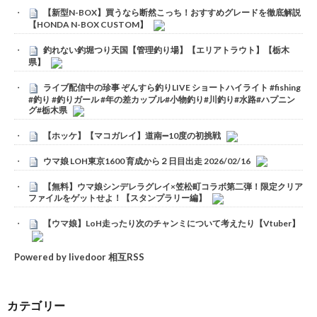
【新型N-BOX】買うなら断然こっち！おすすめグレードを徹底解説
【HONDA N-BOX CUSTOM】
釣れない釣堀つり天国【管理釣り場】【エリアトラウト】【栃木
県】
ライブ配信中の珍事 ぞんすら釣りLIVE ショートハイライト #fishing
#釣り #釣りガール #年の差カップル#小物釣り#川釣り#水路#ハプニン
グ#栃木県
【ホッケ】【マコガレイ】道南➖10度の初挑戦
ウマ娘 LOH東京1600 育成から２日目出走 2026/02/16
【無料】ウマ娘シンデレラグレイ×笠松町コラボ第二弾！限定クリア
ファイルをゲットせよ！【スタンプラリー編】
【ウマ娘】LoH走ったり次のチャンミについて考えたり【Vtuber】
Powered by livedoor 相互RSS
カテゴリー