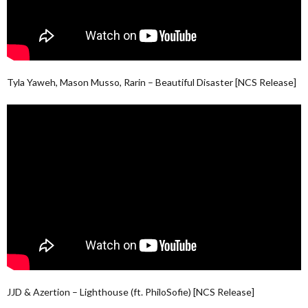
Tyla Yaweh, Mason Musso, Rarin – Beautiful Disaster [NCS Release]
JJD & Azertion – Lighthouse (ft. PhiloSofie) [NCS Release]