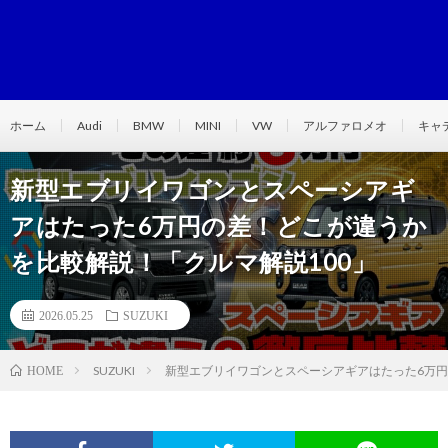
ホーム
Audi
BMW
MINI
VW
アルファロメオ
キャ
新型エブリイワゴンとスペーシアギ
アはたった6万円の差！どこが違うか
を比較解説！「クルマ解説100」
2026.05.25
SUZUKI
SUZUKI
新型エブリイワゴンとスペーシアギアはたった6万円
HOME