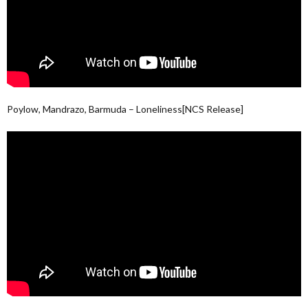
Poylow, Mandrazo, Barmuda – Loneliness[NCS Release]