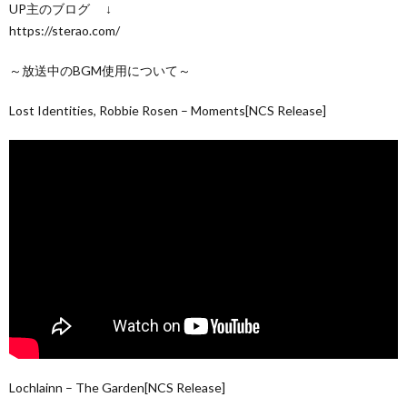
UP主のブログ ↓
https://sterao.com/
～放送中のBGM使用について～
Lost Identities, Robbie Rosen – Moments[NCS Release]
Lochlainn – The Garden[NCS Release]