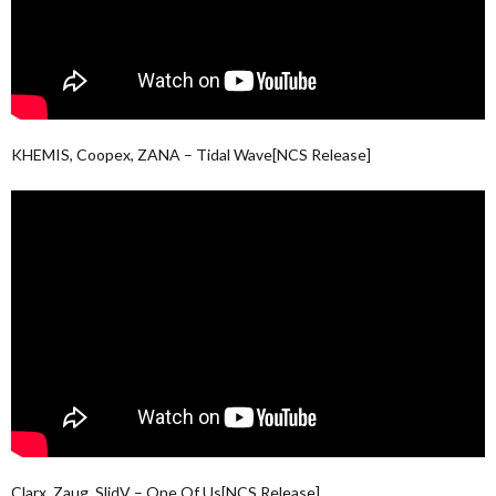
KHEMIS, Coopex, ZANA – Tidal Wave[NCS Release]
Clarx, Zaug, SlidV – One Of Us[NCS Release]