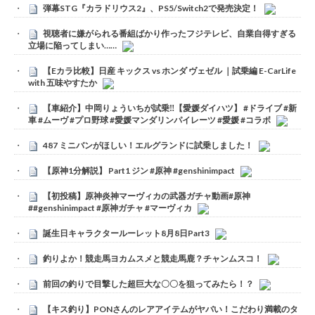
弾幕STG『カラドリウス2』、PS5/Switch2で発売決定！
視聴者に嫌がられる番組ばかり作ったフジテレビ、自業自得すぎる
立場に陥ってしまい……
【Eカラ比較】日産 キックス vs ホンダ ヴェゼル ｜試乗編 E-CarLife
with 五味やすたか
【車紹介】中岡りょういちが試乗‼️【愛媛ダイハツ】 #ドライブ #新
車 #ムーヴ #プロ野球 #愛媛マンダリンパイレーツ #愛媛 #コラボ
487 ミニバンがほしい！エルグランドに試乗しました！
【原神1分解説】 Part1 ジン #原神 #genshinimpact
【初投稿】原神炎神マーヴィカの武器ガチャ動画#原神
##genshinimpact #原神ガチャ #マーヴィカ
誕生日キャラクタールーレット8月8日Part3
釣りよか！競走馬ヨカムスメと競走馬鹿？チャンムスコ！
前回の釣りで目撃した超巨大な〇〇を狙ってみたら！？
【キス釣り】PONさんのレアアイテムがヤバい！こだわり満載のタ