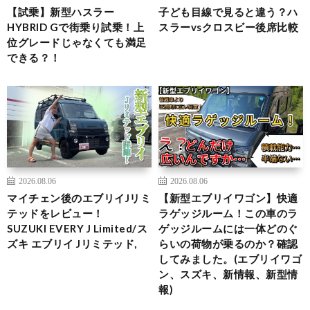
【試乗】新型ハスラー
子ども目線で見ると違う？ハ
HYBRID Gで街乗り試乗！上
スラーvsクロスビー後席比較
位グレードじゃなくても満足
できる？！
2026.08.06
2026.08.06
マイチェン後のエブリイJリミ
【新型エブリイワゴン】快適
テッドをレビュー！
ラゲッジルーム！この車のラ
SUZUKI EVERY J Limited/ス
ゲッジルームには一体どのぐ
ズキ エブリイ Jリミテッド,
らいの荷物が乗るのか？確認
してみました。(エブリイワゴ
ン、スズキ、新情報、新型情
報)