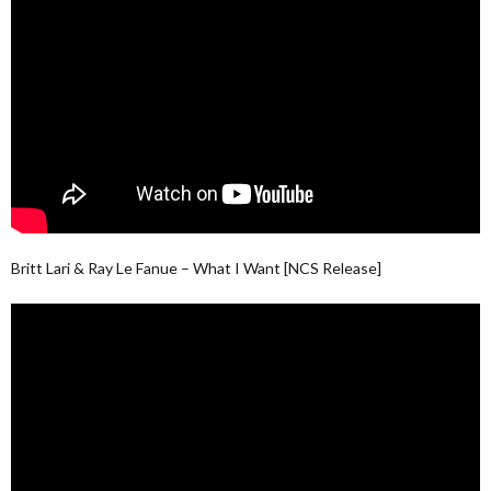
Britt Lari & Ray Le Fanue – What I Want [NCS Release]