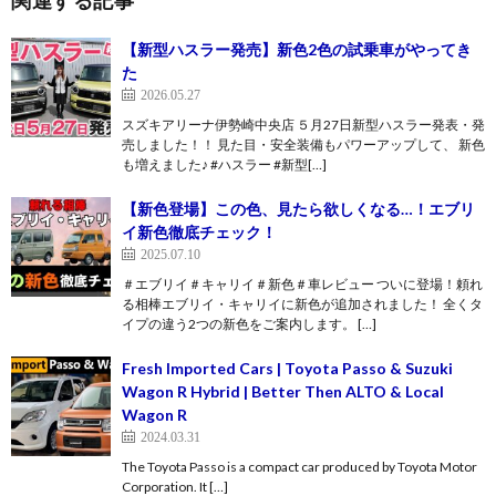
【新型ハスラー発売】新色2色の試乗車がやってき
た
2026.05.27
スズキアリーナ伊勢崎中央店 ５月27日新型ハスラー発表・発
売しました！！ 見た目・安全装備もパワーアップして、 新色
も増えました♪ #ハスラー #新型[…]
【新色登場】この色、見たら欲しくなる…！エブリ
イ新色徹底チェック！
2025.07.10
＃エブリイ＃キャリイ＃新色＃車レビュー ついに登場！頼れ
る相棒エブリイ・キャリイに新色が追加されました！ 全くタ
イプの違う2つの新色をご案内します。 […]
Fresh Imported Cars | Toyota Passo & Suzuki
Wagon R Hybrid | Better Then ALTO & Local
Wagon R
2024.03.31
The Toyota Passo is a compact car produced by Toyota Motor
Corporation. It […]