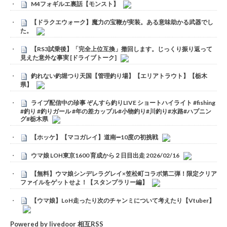
M4フォギルエ裏話【モンスト】
【ドラクエウォーク】魔力の宝鞭が実装。ある意味助かる武器でし
た。
【RS3試乗後】「完全上位互換」撤回します。じっくり振り返って
見えた意外な事実 [ドライブトーク]
釣れない釣堀つり天国【管理釣り場】【エリアトラウト】【栃木
県】
ライブ配信中の珍事 ぞんすら釣りLIVE ショートハイライト #fishing
#釣り #釣りガール #年の差カップル#小物釣り#川釣り#水路#ハプニン
グ#栃木県
【ホッケ】【マコガレイ】道南➖10度の初挑戦
ウマ娘 LOH東京1600 育成から２日目出走 2026/02/16
【無料】ウマ娘シンデレラグレイ×笠松町コラボ第二弾！限定クリア
ファイルをゲットせよ！【スタンプラリー編】
【ウマ娘】LoH走ったり次のチャンミについて考えたり【Vtuber】
Powered by livedoor 相互RSS