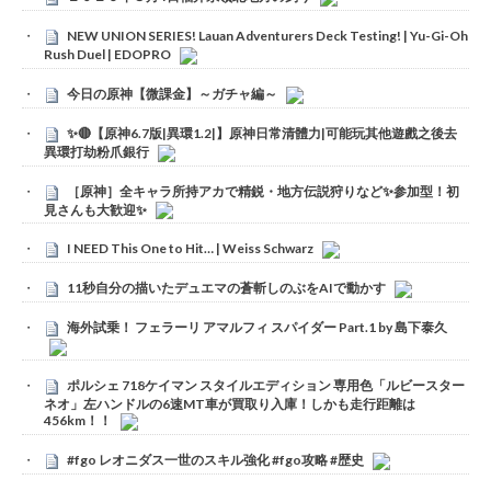
NEW UNION SERIES! Lauan Adventurers Deck Testing! | Yu-Gi-Oh
Rush Duel | EDOPRO
今日の原神【微課金】～ガチャ編～
✨🔴【原神6.7版|異環1.2|】原神日常清體力|可能玩其他遊戲之後去
異環打劫粉爪銀行
［原神］全キャラ所持アカで精鋭・地方伝説狩りなど✨参加型！初
見さんも大歓迎✨
I NEED This One to Hit… | Weiss Schwarz
11秒自分の描いたデュエマの蒼斬しのぶをAIで動かす
海外試乗！ フェラーリ アマルフィ スパイダー Part.1 by 島下泰久
ポルシェ 718ケイマン スタイルエディション 専用色「ルビースター
ネオ」左ハンドルの6速MT車が買取り入庫！しかも走行距離は
456km！！
#fgo レオニダス一世のスキル強化 #fgo攻略 #歴史