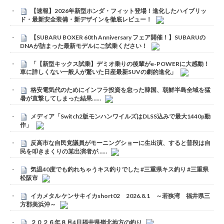
【速報】2026年新型ホンダ・フィット登場！進化したハイブリッ
ド・最新安全装備・新デザインを徹底レビュー！
【SUBARU BOXER 60th Anniversary フェア開催！】SUBARUの
DNAが詰まった最新モデルにご試乗ください！
「【新型キックス試乗】デミオ乗りの後輩がe-POWERに大感動！
車に詳しくない一般人が驚いた日産最新SUVの劇的進化」
格安電気代のためにインフラ投資を怠った韓国、朝鮮半島全域を猛
暑が直撃してしまった結果……
メディア「Switch2版モンハンワイルズはDLSS込みで最大1440p動
作」
反高市な自民党議員がモーニングショーに生出演、すると普段は自
民を叩きまくりの某出演者が……
気温40度でも釣れちゃうキス釣りでした #三重県キス釣り #三重県
松阪市
イカメタル ケンサキイカshort02 2026.8.1 ～若狭湾 福井県三
方郡美浜沖～
２０２６年８月4日福井県嶺北地方の釣り