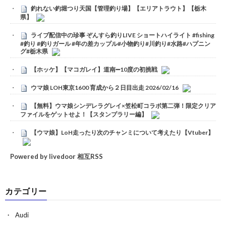
釣れない釣堀つり天国【管理釣り場】【エリアトラウト】【栃木
県】
ライブ配信中の珍事 ぞんすら釣りLIVE ショートハイライト #fishing
#釣り #釣りガール #年の差カップル#小物釣り#川釣り#水路#ハプニン
グ#栃木県
【ホッケ】【マコガレイ】道南➖10度の初挑戦
ウマ娘 LOH東京1600 育成から２日目出走 2026/02/16
【無料】ウマ娘シンデレラグレイ×笠松町コラボ第二弾！限定クリア
ファイルをゲットせよ！【スタンプラリー編】
【ウマ娘】LoH走ったり次のチャンミについて考えたり【Vtuber】
Powered by livedoor 相互RSS
カテゴリー
Audi