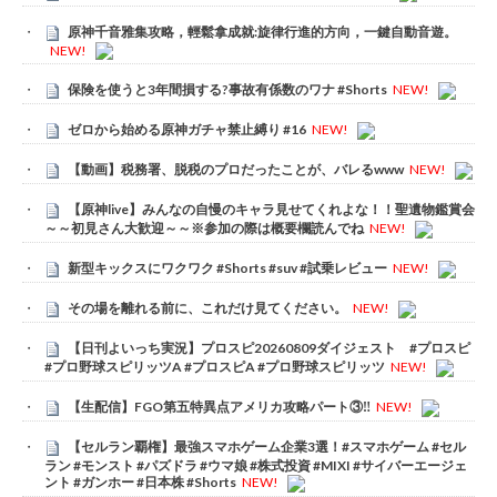
原神千音雅集攻略，輕鬆拿成就:旋律行進的方向，一鍵自動音遊。
NEW!
保険を使うと3年間損する?事故有係数のワナ #Shorts
NEW!
ゼロから始める原神ガチャ禁止縛り #16
NEW!
【動画】税務署、脱税のプロだったことが、バレるwww
NEW!
【原神live】みんなの自慢のキャラ見せてくれよな！！聖遺物鑑賞会
～～初見さん大歓迎～～※参加の際は概要欄読んでね
NEW!
新型キックスにワクワク #Shorts #suv #試乗レビュー
NEW!
その場を離れる前に、これだけ見てください。
NEW!
【日刊よいっち実況】プロスピ20260809ダイジェスト #プロスピ
#プロ野球スピリッツA #プロスピA #プロ野球スピリッツ
NEW!
【生配信】FGO第五特異点アメリカ攻略パート③‼️
NEW!
【セルラン覇権】最強スマホゲーム企業3選！#スマホゲーム #セル
ラン #モンスト #パズドラ #ウマ娘 #株式投資 #MIXI #サイバーエージェ
ント #ガンホー #日本株 #Shorts
NEW!