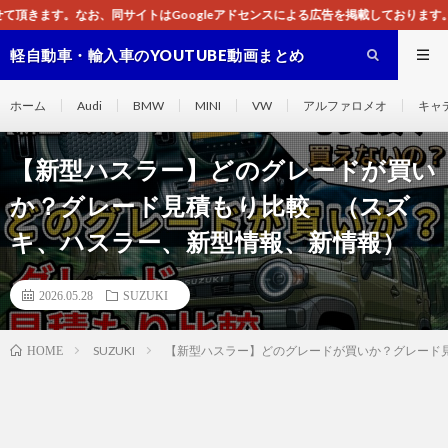
イトはGoogleアドセンスによる広告を掲載しております。
軽自動車・輸入車のYOUTUBE動画まとめ
ホーム
Audi
BMW
MINI
VW
アルファロメオ
キャ
【新型ハスラー】どのグレードが買い
か？グレード見積もり比較 （スズ
キ、ハスラー、新型情報、新情報）
2026.05.28
SUZUKI
SUZUKI
【新型ハスラー】どのグレードが買いか？グレード
HOME