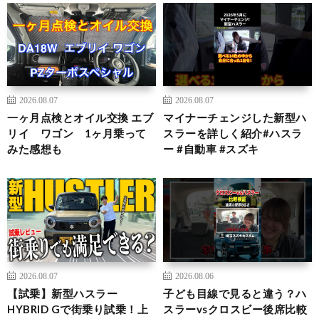
2026.08.07
2026.08.07
一ヶ月点検とオイル交換 エブ
マイナーチェンジした新型ハ
リイ ワゴン 1ヶ月乗って
スラーを詳しく紹介#ハスラ
みた感想も
ー #自動車 #スズキ
2026.08.07
2026.08.06
【試乗】新型ハスラー
子ども目線で見ると違う？ハ
HYBRID Gで街乗り試乗！上
スラーvsクロスビー後席比較