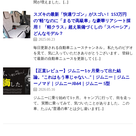
間が増えました。 […]
スズキの最新「快適ワゴン」がスゴい！ 153万円
の“軽”なのに「まるで高級車」な豪華リアシート採
用！ 「軽クラス」超え装備づくしの「スペーシア」
どんなモデル？
2025.06.23
毎日更新される自動車ニュースチャンネル 。 私たちのビデオ
を見て、気に入っていただきありがとうございます 。 登録し
て最新の自動車ニュースを更新してく[…]
【正直レビュー】ジムニー1ヶ月乗って出た結
論。“これはもう車じゃない…”｜ジムニー｜ジムニ
ーノマド｜ジムニーJB64｜ジムニー 5型
2026.05.16
ジムニーに乗り始めて1ヶ月。 キャンプに行って、街を走っ
て。 実際に乗ってみて、気づいたことがありました。 この
車、たぶん“普通の車”とは少し違います[…]