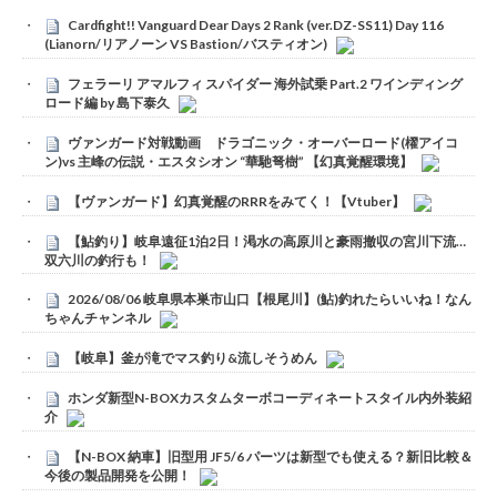
Cardfight!! Vanguard Dear Days 2 Rank (ver.DZ-SS11) Day 116
(Lianorn/リアノーン VS Bastion/バスティオン)
フェラーリ アマルフィ スパイダー 海外試乗 Part.2 ワインディング
ロード編 by 島下泰久
ヴァンガード対戦動画 ドラゴニック・オーバーロード(櫂アイコ
ン)vs 主峰の伝説・エスタシオン “華馳弩樹” 【幻真覚醒環境】
【ヴァンガード】幻真覚醒のRRRをみてく！【Vtuber】
【鮎釣り】岐阜遠征1泊2日！渇水の高原川と豪雨撤収の宮川下流…
双六川の釣行も！
2026/08/06 岐阜県本巣市山口【根尾川】(鮎)釣れたらいいね！なん
ちゃんチャンネル
【岐阜】釜が滝でマス釣り&流しそうめん
ホンダ新型N-BOXカスタムターボコーディネートスタイル内外装紹
介
【N-BOX 納車】旧型用 JF5/6 パーツは新型でも使える？新旧比較＆
今後の製品開発を公開！