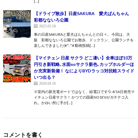
[…]
【ドライブ散歩】日産SAKURA 愛犬ぱんちゃん
彩都なないろ公園
2025.03.18
車の日産SAKURAと愛犬ぱんちゃんとの日々。 今回は、大
阪 彩都なないろ公園でお散歩、ドックラン、公園ランチを
楽しんできました(#^.^# 動画投稿[…]
【マイチェン 日産 サクラ どこ凄い】全車ほぼ10万
円引き新戦略､水面noサクラ新色､カップホルダーほ
か充実新装備！ なによりBYDラッコ対抗軽スライド
いつ出る？
2026.04.16
※室内の新充電ポートではなく、給電口です💦 4/16日発売マ
イチェン日産サクラ！ かつての国産NO1EVがガチテコ入
れ。かゆい所に手が[…]
コメントを書く