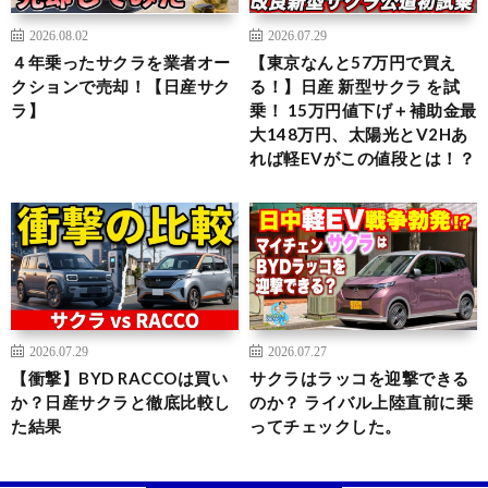
2026.08.02
2026.07.29
４年乗ったサクラを業者オー
【東京なんと57万円で買え
クションで売却！【日産サク
る！】日産 新型サクラ を試
ラ】
乗！ 15万円値下げ＋補助金最
大148万円、太陽光とV2Hあ
れば軽EVがこの値段とは！？
2026.07.29
2026.07.27
【衝撃】BYD RACCOは買い
サクラはラッコを迎撃できる
か？日産サクラと徹底比較し
のか？ ライバル上陸直前に乗
た結果
ってチェックした。