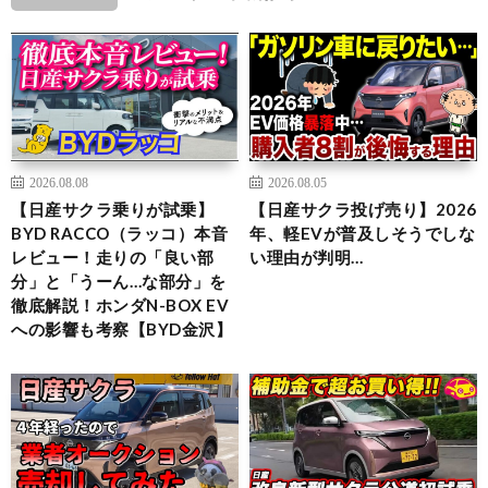
2026.08.08
2026.08.05
【日産サクラ乗りが試乗】
【日産サクラ投げ売り】2026
BYD RACCO（ラッコ）本音
年、軽EVが普及しそうでしな
レビュー！走りの「良い部
い理由が判明…
分」と「うーん…な部分」を
徹底解説！ホンダN-BOX EV
への影響も考察【BYD金沢】