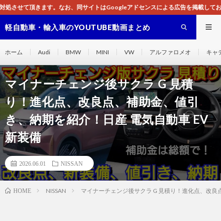
サイトはGoogleアドセンスによる広告を掲載しております。
軽自動車・輸入車のYOUTUBE動画まとめ
ホーム
Audi
BMW
MINI
VW
アルファロメオ
キャ
マイナーチェンジ後サクラ G 見積
り！進化点、改良点、補助金、値引
き、納期を紹介！日産 電気自動車 EV
新装備
2026.06.01
NISSAN
NISSAN
マイナーチェンジ後サクラ G 見積り！進化点、改良点
HOME