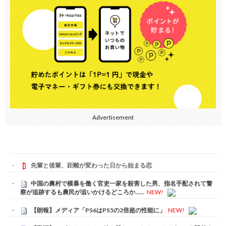
Advertisement
先輩と後輩、距離が変わった日から始まる恋
中国の農村で横暴を働く官吏一家を殺害した男、指名手配されて警
察が追跡するも農民が追いかけるどころか……
NEW!
【朗報】メディア「PS6はPS5の2倍超の性能に」
NEW!