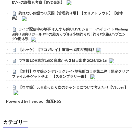
EVへの影響も考察【BYD金沢】
釣れない釣堀つり天国【管理釣り場】【エリアトラウト】【栃木
県】
ライブ配信中の珍事 ぞんすら釣りLIVE ショートハイライト #fishing
#釣り #釣りガール #年の差カップル#小物釣り#川釣り#水路#ハプニン
グ#栃木県
【ホッケ】【マコガレイ】道南➖10度の初挑戦
ウマ娘 LOH東京1600 育成から２日目出走 2026/02/16
【無料】ウマ娘シンデレラグレイ×笠松町コラボ第二弾！限定クリア
ファイルをゲットせよ！【スタンプラリー編】
【ウマ娘】LoH走ったり次のチャンミについて考えたり【Vtuber】
Powered by livedoor 相互RSS
カテゴリー