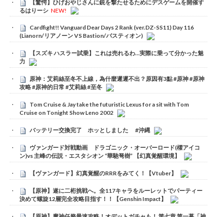
【驚愕】ひげおやじさんに銃を撃たせるためにデスゲームを開催す
るはりーシ
NEW!
Cardfight!! Vanguard Dear Days 2 Rank (ver.DZ-SS11) Day 116
(Lianorn/リアノーン VS Bastion/バスティオン)
【スズキ ハスラー試乗】これは売れるわ…実際に乗って分かった魅
力
原神：艾莉絲至冬不上線，為什麼遲遲不出？原因有3點 #原神 #原神
攻略 #原神的日常 #艾莉絲 #至冬
Tom Cruise & Jay take the futuristic Lexus for a sit with Tom
Cruise on Tonight Show Leno 2002
バッテリー交換完了 ホッとしました #沖縄
ヴァンガード対戦動画 ドラゴニック・オーバーロード(櫂アイコ
ン)vs 主峰の伝説・エスタシオン “華馳弩樹” 【幻真覚醒環境】
【ヴァンガード】幻真覚醒のRRRをみてく！【Vtuber】
【原神】遂に二桁挑戦へ。全117キャラをルーレットでパーティー
決めて螺旋12層完全攻略目指す！！【Genshin Impact】
【原神】魔神任務最速攻略！オデットガチャも！ 第七章 第一幕「神