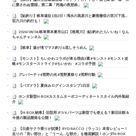
に愛されぬ雪国」第二幕「死魂の夜想曲」
【鮎釣り】岐阜遠征1泊2日！渇水の高原川と豪雨撤収の宮川下流…
双六川の釣行も！
2026/08/06 岐阜県本巣市山口【根尾川】(鮎)釣れたらいいね！なん
ちゃんチャンネル
【岐阜】釜が滝でマス釣り&流しそうめん
【モンスト】ちいかわコラボが来る理由3選 #モンスト #モンスト攻
略 #モンスターストライク#ちいかわ #コラボ予想
グレパーティ#荒野の光 #荒野夏祭り #荒野行動
【パズドラ】夏休みログインスタンプ2日目
ホンダ新型N-BOXカスタムターボコーディネートスタイル内外装紹
介
【N-BOX 納車】旧型用 JF5/6 パーツは新型でも使える？新旧比較＆
今後の製品開発を公開！
【日産サクラ乗りが試乗】BYD RACCO（ラッコ）本音レビュー！
走りの「良い部分」と「うーん…な部分」を徹底解説！ホンダN-BOX