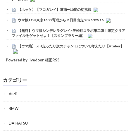
【ホッケ】【マコガレイ】道南➖10度の初挑戦
ウマ娘 LOH東京1600 育成から２日目出走 2026/02/16
【無料】ウマ娘シンデレラグレイ×笠松町コラボ第二弾！限定クリア
ファイルをゲットせよ！【スタンプラリー編】
【ウマ娘】LoH走ったり次のチャンミについて考えたり【Vtuber】
Powered by livedoor 相互RSS
カテゴリー
Audi
BMW
DAIHATSU