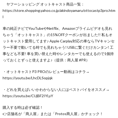
ヤフーショッピング オットキャスト商品一覧：
https://store.shopping.yahoo.co.jp/akindoyamaru/ottocastp3pro.htm
l
車の純正ナビでYouTubeやNetflix、Amazonプライムビデオも見れ
ちゃう「オットキャスト」の15%OFFクーポンが出ました!! 私もオ
ットキャスト愛用してます♪ Apple Carplay対応の車ならTVキャンセ
ラー不要で動いてる時でも見れちゃう! USBに繋ぐだけカンタン! 工
事なども不要! 車を買い替えた時やレンタカーでも使えるので1個持
っておくとずっと使えますよ♪（提供：商人屋 #PR）
・オットキャストP3 PROのレビュー動画はコチラ→
https://youtu.be/LhcDLSopjqk
・どれを買えばいいかわからない人にはベストバイをオススメ→
https://youtu.be/CUjBF2IYLyY
購入する時は必ず確認！
👉店舗名が「商人屋」または「Protos商人屋」かチェック！