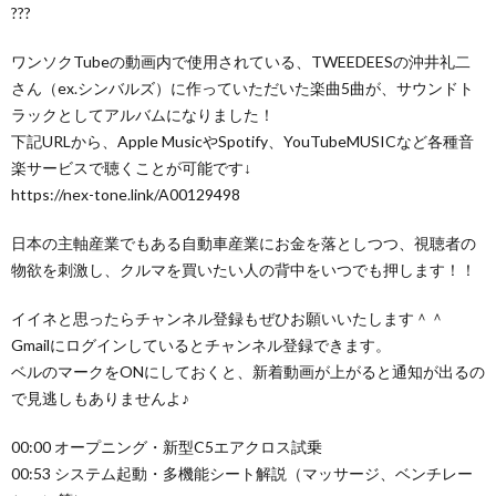
???
ワンソクTubeの動画内で使用されている、TWEEDEESの沖井礼二
さん（ex.シンバルズ）に作っていただいた楽曲5曲が、サウンドト
ラックとしてアルバムになりました！
下記URLから、Apple MusicやSpotify、YouTubeMUSICなど各種音
楽サービスで聴くことが可能です↓
https://nex-tone.link/A00129498
日本の主軸産業でもある自動車産業にお金を落としつつ、視聴者の
物欲を刺激し、クルマを買いたい人の背中をいつでも押します！！
イイネと思ったらチャンネル登録もぜひお願いいたします＾＾
Gmailにログインしているとチャンネル登録できます。
ベルのマークをONにしておくと、新着動画が上がると通知が出るの
で見逃しもありませんよ♪
00:00 オープニング・新型C5エアクロス試乗
00:53 システム起動・多機能シート解説（マッサージ、ベンチレー