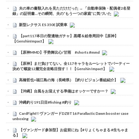
夫の車の書類入れを見ただけだった → 「自動車保険・配偶者2名登
録」の証明書…その瞬間、夫の“もう一つの家庭”に気づいた
新型レクサス ES 350E 試乗車
【part117本日の聖遺物ガチャ】黒曜＆絵巻周回中【原神】
【GenshinImpact】
【原神MMD】手势舞比心/甘雨 #shorts #mmd
【原神】まだ負けてない。全117キャラをルーレットでパーティー
決めて螺旋12層完全攻略目指す！！【Genshin Impact】
高橋哲也×福江島の海（長崎県）【釣りビジョン番組紹介】
【沖縄】台風をお迎えする準備はオッケーですかー？
沖縄釣り191日目#fishing #釣り
CardFight!! ヴァンガードDZBT16 Parallactic Dawn booster case
unboxing
【ヴァンガード参加型】お盆前にね【#りょくちゃまる #生ちゃま
る】