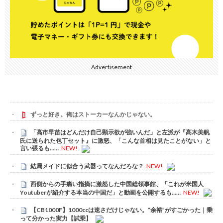
Advertisement
ずっと好き。俺はストーカーなんかじゃない。
「高市早苗はどんだけ自己顕示欲が強いんだ」と左派が『高木美帆
氏に送られた包丁セット』に激怒、「こんな首相は見たことがない」と
言い張るも……
NEW!
結局メイドに似合う武器ってなんだろな？
NEW!
西側からの手痛い指摘に激怒した中国総領事館、「これが米国人
Youtuberが紹介する本当の中国だ」と動画を公開するも……
NEW!
【CB1000F】1000ccは速さだけじゃない。“余裕”がすごかった｜乗
って分かった実力【試乗】