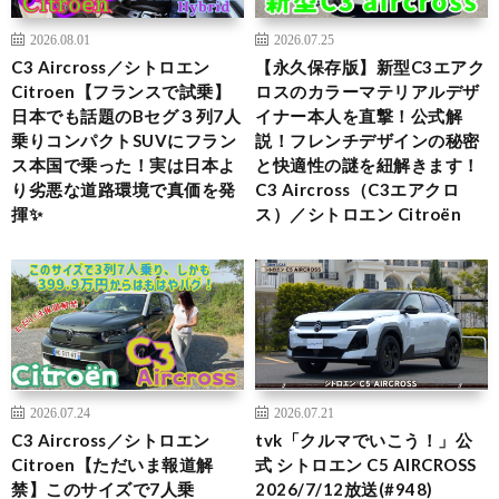
2026.08.01
2026.07.25
C3 Aircross／シトロエン
【永久保存版】新型C3エアク
Citroen【フランスで試乗】
ロスのカラーマテリアルデザ
日本でも話題のBセグ３列7人
イナー本人を直撃！公式解
乗りコンパクトSUVにフラン
説！フレンチデザインの秘密
ス本国で乗った！実は日本よ
と快適性の謎を紐解きます！
り劣悪な道路環境で真価を発
C3 Aircross（C3エアクロ
揮✨
ス）／シトロエン Citroën
2026.07.24
2026.07.21
C3 Aircross／シトロエン
tvk「クルマでいこう！」公
Citroen【ただいま報道解
式 シトロエン C5 AIRCROSS
禁】このサイズで7人乗
2026/7/12放送(#948)