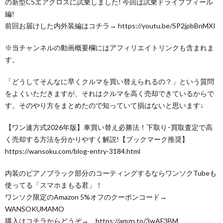
の新型C5エアクロスに試乗しました! 今回は試乗ドライブフィール
編!
前回お届けした内外装編はコチラ→ https://youtu.be/SP2jpbBnMXI
※当チャンネルの動画概要欄にはアフィリエイトリンクも含まれま
す。
「どうしてそんなに早くクルマを買い替えられるの？」という質問
をよくいただきますが、それはクルマを高く売却できているからで
す。そのやり方をまとめたので知っていて損はないと思います↓
【ワン速方式2026年版】車買い替え必勝法！下取り･買取査定で高
く売却する方法を分かりやすく解説!【ブックマーク推奨】
https://wansoku.com/blog-entry-3184.html
内装のピアノブラック部分のコーティングするならワンソクTubeも
使ってる「スマホまもる君」！
ワンソク限定のAmazon 5%オフのクーポンコード→
WANSOKUMAMO
購入はコチラからどうぞ→ https://amzn.to/3wAF3BM