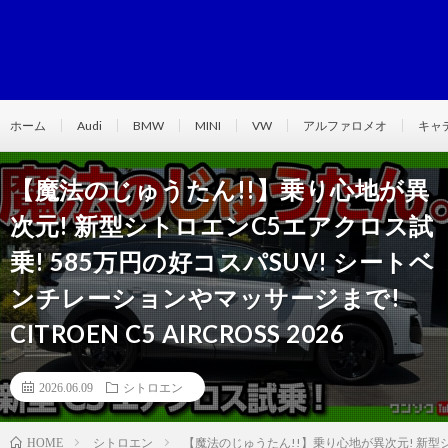
ホーム
Audi
BMW
MINI
VW
アルファロメオ
キャ
【魔法のじゅうたん!!】乗り心地が異
次元! 新型シトロエンC5エアクロス試
乗! 585万円の好コスパSUV! シートベ
ンチレーションやマッサージまで!
CITROEN C5 AIRCROSS 2026
2026.06.09
シトロエン
シトロエン
【魔法のじゅうたん!!】乗り心地が異次元! 新型シトロ
HOME