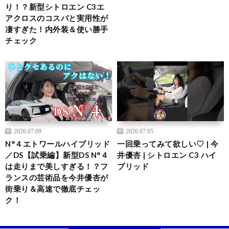
り！？新型シトロエン C3エ
アクロスのコスパと実用性が
凄すぎた！内外装＆使い勝手
チェック
2026.07.09
2026.07.05
N°４エトワールハイブリッド
一回乗ってみて欲しい♡ | 今
／DS【試乗編】新型DS N°４
井優杏 | シトロエン C3 ハイ
は走りまで美しすぎる！？フ
ブリッド
ランスの芸術品を今井優杏が
街乗り＆高速で徹底チェッ
ク！