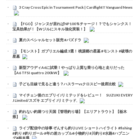
3 Cray Cross Epic in Tournament Pack | Cardfight!! Vanguard News
【FGO】ジャンヌが居ればNP100％チャージ！？でもシャンクス！
宝具効果が！【Wジルにスキル強化実装！】
夏のスペシャルセット販売 #パズドラ
【モンスト】ガブリエル編成 3選！ 桃源郷の星墓 #モンスト #破壊の
星墓
新型アウディA6に試乗！やっぱり上質な乗り心地と走りだった
【A6 TFSI quattro 200kW】
子ども目線で見ると違う？ハスラーvsクロスビー後席比較
マイチェン後のエブリイJリミテッドをレビュー！ SUZUKI EVERY
J Limited/スズキ エブリイ Jリミテッド,
釣れない釣堀つり天国【管理釣り場】【エリアトラウト】【栃木
県】
ライブ配信中の珍事 ぞんすら釣りLIVE ショートハイライト #fishing
#釣り #釣りガール #年の差カップル#小物釣り#川釣り#水路#ハプニン
グ#栃木県