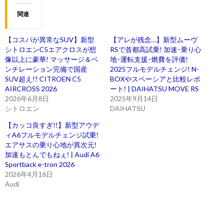
関連
【コスパが異常なSUV】新型
【アレが残念…】新型ムーヴ
シトロエンC5エアクロスが想
RSで首都高試乗! 加速･乗り心
像以上に豪華! マッサージ＆ベ
地･運転支援･燃費を評価!
ンチレーション完備で国産
2025フルモデルチェンジ! N-
SUV超え!? CITROEN C5
BOXやスペーシアと比較レポ
AIRCROSS 2026
ート! | DAIHATSU MOVE RS
2026年6月8日
2025年9月14日
シトロエン
DAIHATSU
【カッコ良すぎ!!】新型アウデ
ィA6フルモデルチェンジ試乗!
エアサスの乗り心地が異次元!
加速もとんでもねぇ! | Audi A6
Sportback e-tron 2026
2026年4月16日
Audi