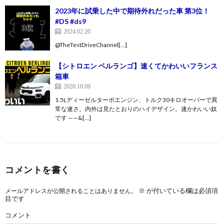
2023年に試乗した中で期待外れだった車 第3位！
#DS #ds9
2024.02.20
@TheTestDriveChannel[…]
【シトロエン ベルランゴ】速くてかわいいフランス
箱車
2020.10.09
1.5Lディーゼルターボエンジン、トルク30キロオーバーで異
常な速さ。内外は見たとおりのハイデザイン。速かわいい奴
です ——&[…]
コメントを書く
※
が付いている欄は必須項
メールアドレスが公開されることはありません。
目です
コメント