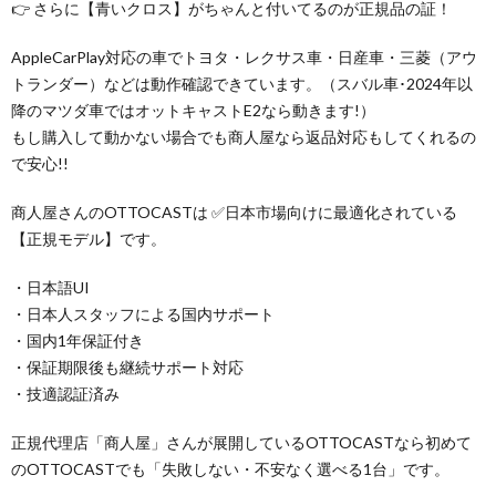
👉 さらに【青いクロス】がちゃんと付いてるのが正規品の証！
AppleCarPlay対応の車でトヨタ・レクサス車・日産車・三菱（アウ
トランダー）などは動作確認できています。（スバル車･2024年以
降のマツダ車ではオットキャストE2なら動きます!）
もし購入して動かない場合でも商人屋なら返品対応もしてくれるの
で安心!!
商人屋さんのOTTOCASTは ✅日本市場向けに最適化されている
【正規モデル】です。
・日本語UI
・日本人スタッフによる国内サポート
・国内1年保証付き
・保証期限後も継続サポート対応
・技適認証済み
正規代理店「商人屋」さんが展開しているOTTOCASTなら初めて
のOTTOCASTでも「失敗しない・不安なく選べる1台」です。