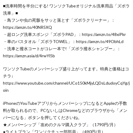
■洗車時間を半分にする! ワンソクTubeオリジナル洗車用品「ズボラ
洗車」■
・鳥フンや虫の死骸をサッと落とす「ズボラクリーナー」：
https://amzn.to/40NR5XQ
・超ロング洗車スポンジ「ズボラPAD」：https://amzn.to/48xiPkr
・車のバスタオル「ズボラTOWEL」：https://amzn.to/49ObhLd
・洗車と撥水コートがコレ一本で!「ズボラ撥水シャンプー」：
https://amzn.asia/d/4rwYl5b
ワンソクTubeのメンバーシップ盛り上がってます。特典と価格はコ
チラ↓
https://www.youtube.com/channel/UCo150kMjyLQDsLdudoyCqYg/j
oin
iPhoneのYouTubeアプリからメンバーシップになるとAppleの手数
料が取られるので、PCないしはChromeなどのブラウザから「メン
バーになる」ボタンを押してくださいね。
★メンバーシップ「攻めのクルマ購入クラブ」（1790円/月）
●ライトプラン「ワンソクチュー部部員」（490円/月）