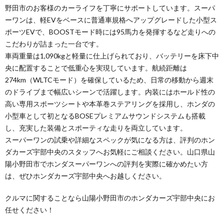
野田市のお客様のカーライフを丁寧にサポートしています。スーパ
ーワンは、軽EVをベースに普通車規格へアップグレードした小型ス
ポーツEVで、BOOSTモード時には95馬力を発揮するなど走りへの
こだわりが詰まった一台です。
車両重量は1,090kgと軽量に仕上げられており、バッテリーを床下中
央に配置することで低重心を実現しています。航続距離は
274km（WLTCモード）を確保しているため、日常の移動から週末
のドライブまで幅広いシーンで活躍します。内装にはホールド性の
高い専用スポーツシートや本革巻ステアリングを採用し、ホンダの
小型車として初となるBOSEプレミアムサウンドシステムも搭載
し、充実した装備とスポーティな走りを両立しています。
スーパーワンの試乗や詳細なスペックが気になる方は、評判のホン
ダカーズ宇部中央のスタッフへお気軽にご相談ください。山口県山
陽小野田市でホンダスーパーワンへの評判を実際に確かめたい方
は、ぜひホンダカーズ宇部中央へお越しください。
クルマに関することなら山陽小野田市のホンダカーズ宇部中央にお
任せください！