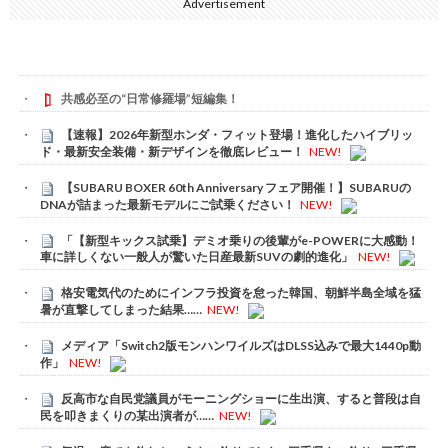
Advertisement
共感必至の“日常修羅場”短編集！
【速報】2026年新型ホンダ・フィット登場！進化したハイブリッ
ド・最新安全装備・新デザインを徹底レビュー！
NEW!
【SUBARU BOXER 60th Anniversary フェア開催！】SUBARUの
DNAが詰まった最新モデルにご試乗ください！
NEW!
「【新型キックス試乗】デミオ乗りの後輩がe-POWERに大感動！
車に詳しくない一般人が驚いた日産最新SUVの劇的進化」
NEW!
格安電気代のためにインフラ投資を怠った韓国、朝鮮半島全域を猛
暑が直撃してしまった結果……
NEW!
メディア「Switch2版モンハンワイルズはDLSS込みで最大1440p動
作」
NEW!
反高市な自民党議員がモーニングショーに生出演、すると普段は自
民を叩きまくりの某出演者が……
NEW!