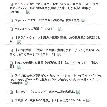
ポルシェ 718ケイマン スタイルエディション 専用色「ルビースター
ネオ」左ハンドルの6速MT車が買取り入庫！しかも走行距離は
456km！！
#fgo レオニダス一世のスキル強化 #fgo攻略 #歴史
M4フォギルエ裏話【モンスト】
【ドラクエウォーク】魔力の宝鞭が実装。ある意味助かる武器でし
た。
【RS3試乗後】「完全上位互換」撤回します。じっくり振り返って
見えた意外な事実 [ドライブトーク]
釣れない釣堀つり天国【管理釣り場】【エリアトラウト】【栃木
県】
ライブ配信中の珍事 ぞんすら釣りLIVE ショートハイライト #fishing
#釣り #釣りガール #年の差カップル#小物釣り#川釣り#水路#ハプニン
グ#栃木県
【ホッケ】【マコガレイ】道南➖10度の初挑戦
ウマ娘 LOH東京1600 育成から２日目出走 2026/02/16