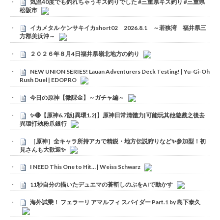
気温40度でも釣れちゃうキス釣りでした #三重県キス釣り #三重県
松阪市
イカメタル ケンサキイカshort02 2026.8.1 ～若狭湾 福井県三
方郡美浜沖～
２０２６年８月4日福井県嶺北地方の釣り
NEW UNION SERIES! Lauan Adventurers Deck Testing! | Yu-Gi-Oh
Rush Duel | EDOPRO
今日の原神【微課金】～ガチャ編～
✨🔴【原神6.7版|異環1.2|】原神日常清體力|可能玩其他遊戲之後去
異環打劫粉爪銀行
［原神］全キャラ所持アカで精鋭・地方伝説狩りなど✨参加型！初
見さんも大歓迎✨
I NEED This One to Hit… | Weiss Schwarz
11秒自分の描いたデュエマの蒼斬しのぶをAIで動かす
海外試乗！ フェラーリ アマルフィ スパイダー Part.1 by 島下泰久