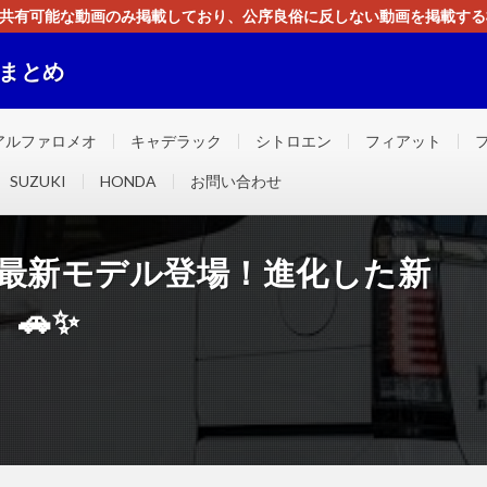
す。共有可能な動画のみ掲載しており、公序良俗に反しない動画を掲載す
ください。即刻対処させて頂きます。なお、同サイトはGoogleアド
画まとめ
ました！！
アルファロメオ
キャデラック
シトロエン
フィアット
SUZUKI
HONDA
お問い合わせ
-BOX 最新モデル登場！進化した新
🚗✨