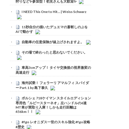
狩りなど✨参加型！初見さんも大歓迎✨
I NEED This One to Hit… | Weiss Schwarz
11秒自分の描いたデュエマの蒼斬しのぶを
AIで動かす
自動車の任意保険が値上げされますよ。
その場で終わったと思わないでください。
車高3cmアップ！ タイヤ交換後の視界激変の
高速走行
海外試乗！ フェラーリ アマルフィ スパイダ
ー Part.1 by 島下泰久
ポルシェ 718ケイマン スタイルエディション
専用色「ルビースターネオ」左ハンドルの6速
MT車が買取り入庫！しかも走行距離は
456km！！
#fgo レオニダス一世のスキル強化 #fgo攻略
#歴史