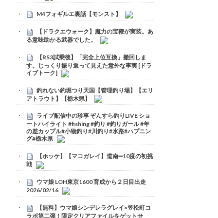
M4フォギルエ裏話【モンスト】
【ドラクエウォーク】魔力の宝鞭が実装。あ
る意味助かる武器でした。
【RS3試乗後】「完全上位互換」撤回しま
す。じっくり振り返って見えた意外な事実 [ドラ
イブトーク]
釣れない釣堀つり天国【管理釣り場】【エリ
アトラウト】【栃木県】
ライブ配信中の珍事 ぞんすら釣りLIVE ショ
ートハイライト #fishing #釣り #釣りガール #年
の差カップル#小物釣り#川釣り#水路#ハプニン
グ#栃木県
【ホッケ】【マコガレイ】道南➖10度の初挑
戦
ウマ娘 LOH東京1600 育成から２日目出走
2026/02/16
【無料】ウマ娘シンデレラグレイ×笠松町コ
ラボ第二弾！限定クリアファイルをゲットせ