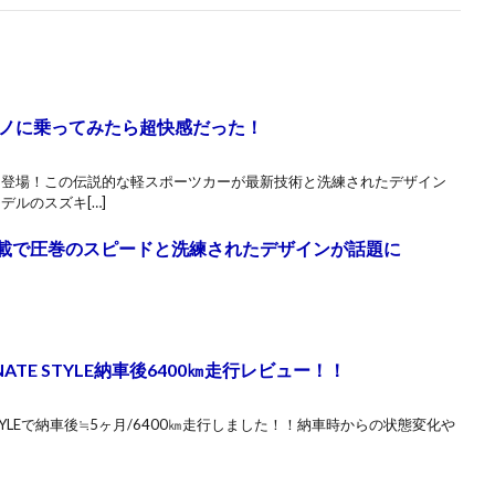
ノに乗ってみたら超快感だった！
いに登場！この伝説的な軽スポーツカーが最新技術と洗練されたデザイン
デルのスズキ[…]
ボ搭載で圧巻のスピードと洗練されたデザインが話題に
DINATE STYLE納車後6400㎞走行レビュー！！
ATE STYLEで納車後≒5ヶ月/6400㎞走行しました！！納車時からの状態変化や