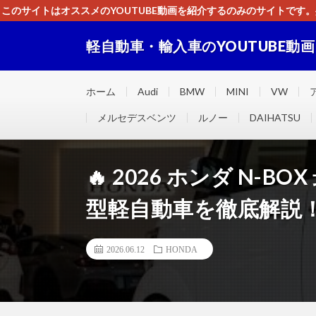
このサイトはオススメのYOUTUBE動画を紹介するのみのサイトで
いましたら、下記お問合せよりご連絡
軽自動車・輸入車のYOUTUBE動
軽自動車・輸入車に関するＹＯＵＴＵＢＥ動画をまとめ
ホーム
Audi
BMW
MINI
VW
メルセデスベンツ
ルノー
DAIHATSU
🔥 2026 ホンダ N
型軽自動車を徹底解説！ 
2026.06.12
HONDA