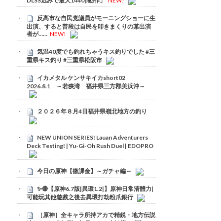
DLSS込みで最大1440p動作」
NEW!
反高市な自民党議員がモーニングショーに生
出演、すると普段は自民を叩きまくりの某出演
者が……
NEW!
気温40度でも釣れちゃうキス釣りでした #三
重県キス釣り #三重県松阪市
イカメタル ケンサキイカshort02
2026.8.1 ～若狭湾 福井県三方郡美浜沖～
２０２６年８月4日福井県嶺北地方の釣り
NEW UNION SERIES! Lauan Adventurers
Deck Testing! | Yu-Gi-Oh Rush Duel | EDOPRO
今日の原神【微課金】～ガチャ編～
✨🔴【原神6.7版|異環1.2|】原神日常清體力|
可能玩其他遊戲之後去異環打劫粉爪銀行
［原神］全キャラ所持アカで精鋭・地方伝説