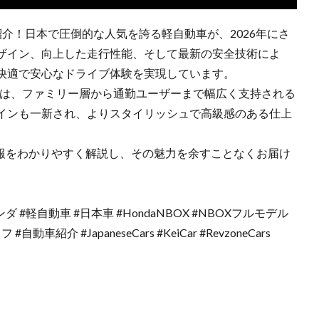
底紹介！日本で圧倒的な人気を誇る軽自動車が、2026年にさ
ザイン、向上した走行性能、そして最新の安全技術によ
快適で安心なドライブ体験を実現しています。
Xは、ファミリー層から通勤ユーザーまで幅広く支持される
インも一新され、よりスタイリッシュで高級感のある仕上
の最新情報をわかりやすく解説し、その魅力を余すことなくお届け
ホンダ #軽自動車 #日本車 #HondaNBOX #NBOXフルモデル
車紹介 #JapaneseCars #KeiCar #RevzoneCars