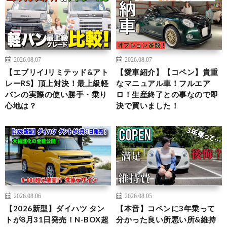
2026.08.07
2026.08.07
【エブリイJリミテッド&アト
【愛車紹介】【コペン】貴重
レーRS】頂上対決！最上級軽
なマニュアル車！フルエア
バンの実際の使い勝手・乗り
ロ！生産終了との事なので即
心地は？
決で買いました！
2026.08.06
2026.08.05
【2026新型】ダイハツ タン
【本音】コペンに3年乗って
トが8月31日発売！N-BOX超
分かった良い所悪い所&維持