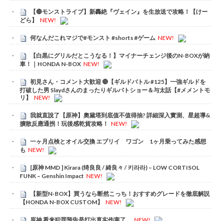
【🔴モンストライブ】新轟絶『ヴェイン』を生放送で攻略！【けー
どら】
NEW!
何なんだこれマジで#モンスト #shorts #ゲーム
NEW!
【白黒にグリルだとこうなる！】マイナーチェンジ後のN-BOXが納
車！｜HONDA N-BOX
NEW!
初見さん・コメント大歓迎 🔴【ギルドバトル #125】一強ギルドを
打破した男 Slaydさんのまったりギルバトショー＆与太話【#メメントモ
リ】
NEW!
我就直說了【原神】奧黛塔到底值不值得抽? 詳細深入實測、星超導&
擴散反應通拐！玩後感乾貨攻略！
NEW!
一ヶ月点検とオイル交換 エブリイ ワゴン 1ヶ月乗ってみた感想
も
NEW!
[原神 MMD ] Kirara (绮良良 / 綺良々 / 키라라) – LOW CORTISOL
FUNK – Genshin Impact
NEW!
【新型N-BOX】買うなら断然こっち！おすすめグレードを徹底解説
【HONDA N-BOX CUSTOM】
NEW!
原神 看来犯罪预告是打出真实伤害了。
NEW!