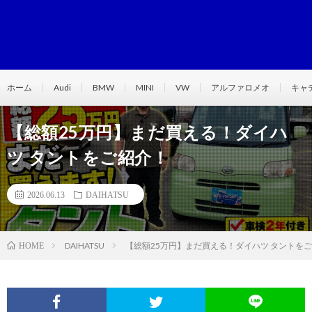
ホーム
Audi
BMW
MINI
VW
アルファロメオ
キャ
【総額25万円】まだ買える！ダイハ
ツ タントをご紹介！
2026.06.13
DAIHATSU
DAIHATSU
【総額25万円】まだ買える！ダイハツ タントを
HOME