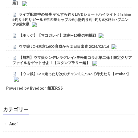
県】
ライブ配信中の珍事 ぞんすら釣りLIVE ショートハイライト #fishing
#釣り #釣りガール #年の差カップル#小物釣り#川釣り#水路#ハプニン
グ#栃木県
【ホッケ】【マコガレイ】道南➖10度の初挑戦
ウマ娘 LOH東京1600 育成から２日目出走 2026/02/16
【無料】ウマ娘シンデレラグレイ×笠松町コラボ第二弾！限定クリア
ファイルをゲットせよ！【スタンプラリー編】
【ウマ娘】LoH走ったり次のチャンミについて考えたり【Vtuber】
Powered by livedoor 相互RSS
カテゴリー
Audi