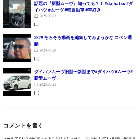
話題の『新型ムーヴ』知ってる？！ #daihatsu #ダ
イハツ #ムーヴ #軽自動車 #車好き
2025.08.03
[…]
8/29 そろそろ動画を編集してみようかな コペン通
勤
2024.08.29
[…]
ダイハツムーヴ旧型〜新型まで#ダイハツ#ムーヴ#
新型ムーヴ
2025.05.23
[…]
コメントを書く
※
が付いている欄は必須項
メールアドレスが公開されることはありません。