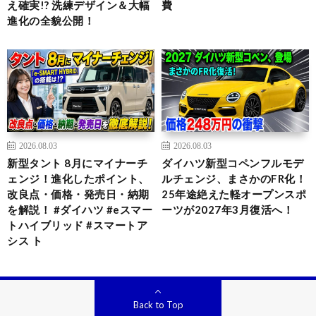
え確実!? 洗練デザイン＆大幅
費
進化の全貌公開！
2026.08.03
2026.08.03
新型タント 8月にマイナーチ
ダイハツ新型コペンフルモデ
ェンジ！進化したポイント、
ルチェンジ、まさかのFR化！
改良点・価格・発売日・納期
25年途絶えた軽オープンスポ
を解説！ #ダイハツ #eスマー
ーツが2027年3月復活へ！
トハイブリッド #スマートア
シス ト
Back to Top