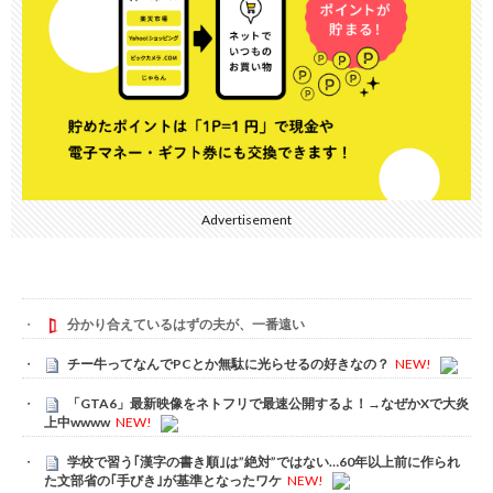
Advertisement
分かり合えているはずの夫が、一番遠い
チー牛ってなんでPCとか無駄に光らせるの好きなの？
NEW!
「GTA6」最新映像をネトフリで最速公開するよ！→なぜかXで大炎
上中wwww
NEW!
学校で習う｢漢字の書き順｣は”絶対”ではない…60年以上前に作られ
た文部省の｢手びき｣が基準となったワケ
NEW!