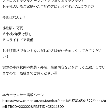
大開口のミラクルオープンドアで乗り降りラクラク♪
お子様のいるご家庭やご年配の方にもおすすめの1台です😊
今回はなんと！
💰総額25万円
📄車検2年受け渡し
🚪スライドドア装備
お手頃価格でタントをお探しの方はぜひチェックしてみてくださ
い！
実際の車両状態や内装・外装、装備内容などを詳しくご紹介してい
ますので、最後までご覧ください🙇
━━━━━━━━━━━━━━━
🚗カーセンサー掲載ページ
https://www.carsensor.net/usedcar/detail/AU7036564399/index.ht
ml?TRCD=200002&RESTID=CS211800