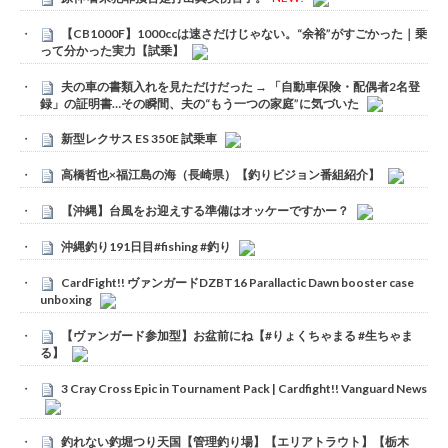
【CB1000F】1000ccは速さだけじゃない。“余裕”がすごかった｜乗
って分かった実力【試乗】
夫の車の書類入れを見ただけだった → 「自動車保険・配偶者2名登
録」の証明書…その瞬間、夫の“もう一つの家庭”に気づいた
新型レクサス ES 350E 試乗車
高橋哲也×福江島の海（長崎県）【釣りビジョン番組紹介】
【沖縄】台風をお迎えする準備はオッケーですかー？
沖縄釣り191日目#fishing #釣り
CardFight!! ヴァンガードDZBT16 Parallactic Dawn booster case
unboxing
【ヴァンガード参加型】お盆前にね【#りょくちゃまる #生ちゃま
る】
3 Cray Cross Epic in Tournament Pack | Cardfight!! Vanguard News
釣れない釣堀つり天国【管理釣り場】【エリアトラウト】【栃木