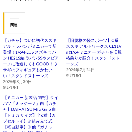
関連
【ガチャ】ついに初代スズキ
【旧規格の軽スポーツ】C系
アルトラパンがミニカーで新
スズキ アルトワークス CL11V
登場！1/64PLUS スズキ ラパ
の1/64 ミニカー ガチャを旧規
ン HE21S編 ラパンSSやスピア
格乗りが紹介！スタンドスト
ーノに改造してもGOOD！ウ
ーンズ
サギのフィギュアもかわい
2024年7月24日
い！スタンドストーンズ
SUZUKI
2025年8月30日
SUZUKI
【ミニカー 新製品 開封】ダイ
ハツ『ミラジーノ』白【ガチ
ャ】DAIHATSU Mira Gino 白
【トミカ サイズ】全6種【カ
プセルトイ】※組み立て式
【軽自動車】※他『ガチャ