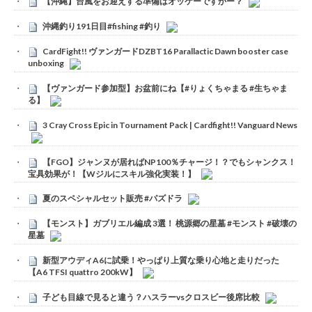
【沖縄】台風をお迎えする準備はオッケーですかー？
沖縄釣り191日目#fishing #釣り
CardFight!! ヴァンガードDZBT16 Parallactic Dawn booster case
unboxing
【ヴァンガード参加型】お盆前にね【#りょくちゃまる #生ちゃま
る】
3 Cray Cross Epic in Tournament Pack | Cardfight!! Vanguard News
【FGO】ジャンヌが居ればNP100％チャージ！？でもシャンクス！
宝具効果が！【Wジルにスキル強化実装！】
夏のスペシャルセット販売 #パズドラ
【モンスト】ガブリエル編成 3選！ 桃源郷の星墓 #モンスト #破壊の
星墓
新型アウディA6に試乗！やっぱり上質な乗り心地と走りだった
【A6 TFSI quattro 200kW】
子ども目線で見ると違う？ハスラーvsクロスビー後席比較