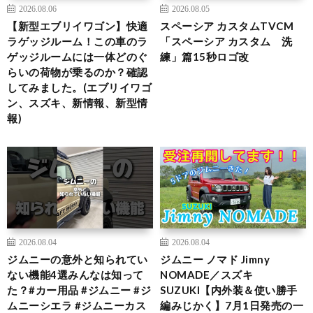
2026.08.06
2026.08.05
【新型エブリイワゴン】快適
スペーシア カスタムTVCM
ラゲッジルーム！この車のラ
「スペーシア カスタム 洗
ゲッジルームには一体どのぐ
練」篇15秒ロゴ改
らいの荷物が乗るのか？確認
してみました。(エブリイワゴ
ン、スズキ、新情報、新型情
報)
2026.08.04
2026.08.04
ジムニーの意外と知られてい
ジムニー ノマド Jimny
ない機能4選みんなは知って
NOMADE／スズキ
た？#カー用品 #ジムニー #ジ
SUZUKI【内外装＆使い勝手
ムニーシエラ #ジムニーカス
編みじかく】7月1日発売の一