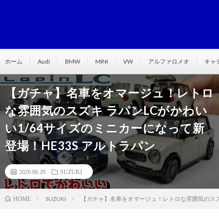
ホーム
Audi
BMW
MINI
VW
アルファロメオ
キャ
【ガチャ】名車をオマージュ！レトロ
な雰囲気のスズキ ラパンLCがかわい
い1/64サイズのミニカーになって新
登場！HE33S アルトラパン
2026.06.20
SUZUKI
SUZUKI
【ガチャ】名車をオマージュ！レトロな雰囲気のスズキ 
HOME