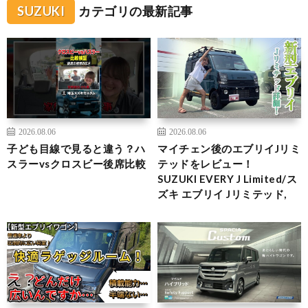
SUZUKI
カテゴリの最新記事
2026.08.06
2026.08.06
子ども目線で見ると違う？ハ
マイチェン後のエブリイJリミ
スラーvsクロスビー後席比較
テッドをレビュー！
SUZUKI EVERY J Limited/ス
ズキ エブリイ Jリミテッド,