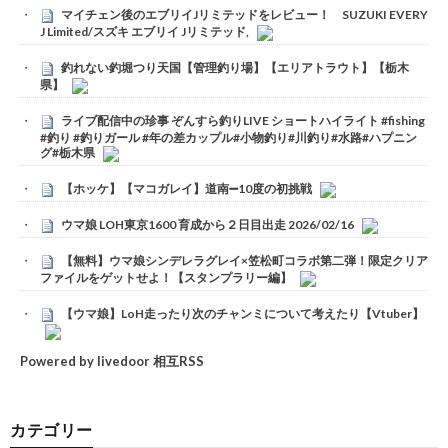
マイチェン後のエブリイJリミテッドをレビュー！ SUZUKI EVERY
J Limited/スズキ エブリイ Jリミテッド,
釣れない釣堀つり天国【管理釣り場】【エリアトラウト】【栃木
県】
ライブ配信中の珍事 ぞんすら釣りLIVE ショートハイライト #fishing
#釣り #釣りガール #年の差カップル#小物釣り#川釣り#水路#ハプニン
グ#栃木県
【ホッケ】【マコガレイ】道南➖10度の初挑戦
ウマ娘 LOH東京1600 育成から２日目出走 2026/02/16
【無料】ウマ娘シンデレラグレイ×笠松町コラボ第二弾！限定クリア
ファイルをゲットせよ！【スタンプラリー編】
【ウマ娘】LoH走ったり次のチャンミについて考えたり【Vtuber】
Powered by livedoor 相互RSS
カテゴリー