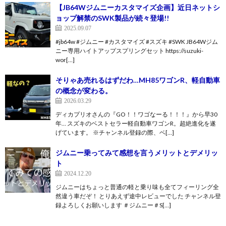
【JB64Wジムニーカスタマイズ企画】近日ネットシ
ョップ解禁のSWK製品が続々登場!!
2025.09.07
#jb64w #ジムニー #カスタマイズ #スズキ #SWK JB64Wジム
ニー専用ハイトアップスプリングセット https://suzuki-
wor[…]
そりゃあ売れるはずだわ…MH85ワゴンR、軽自動車
の概念が変わる。
2026.03.29
ディカプリオさんの『GO！！ワゴなーる！！！』から早30
年… スズキのベストセラー軽自動車ワゴンR。超絶進化を遂
げています。 ※チャンネル登録の際、ベ[…]
ジムニー乗ってみて感想を言うメリットとデメリッ
ト
2024.12.20
ジムニーはちょっと普通の軽と乗り味も全てフィーリング全
然違う車だぞ！ とりあえず途中レビューでした チャンネル登
録よろしくお願いします ＃ジムニー＃S[…]