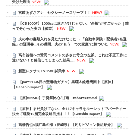
受けた理由
NEW!
宮﨑あずさアナ セクシーノースリーブ！！
NEW!
【CB1000F】1000ccは速さだけじゃない。“余裕”がすごかった｜乗
って分かった実力【試乗】
NEW!
夫の車の書類入れを見ただけだった → 「自動車保険・配偶者2名登
録」の証明書…その瞬間、夫の“もう一つの家庭”に気づいた
NEW!
高市首相への賛同コメントの多さに苛立つ左派、これは不正工作に
違いない！と確信してしまった結果……
NEW!
新型レクサス ES 350E 試乗車
NEW!
【part117本日の聖遺物ガチャ】黒曜＆絵巻周回中【原神】
【GenshinImpact】
【原神MMD】手势舞比心/甘雨 #shorts #mmd
【原神】まだ負けてない。全117キャラをルーレットでパーティー
決めて螺旋12層完全攻略目指す！！【Genshin Impact】
高橋哲也×福江島の海（長崎県）【釣りビジョン番組紹介】