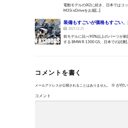
電動モデルのiX2に続き、日本ではコ
M35i xDriveをお届[…]
装備もすごいが価格もすごい、新世
2023.12.25
前モデルに比べ90%以上のパーツが刷
する BMW R 1300 GS。日本での試乗[
コメントを書く
※
が付い
メールアドレスが公開されることはありません。
コメント