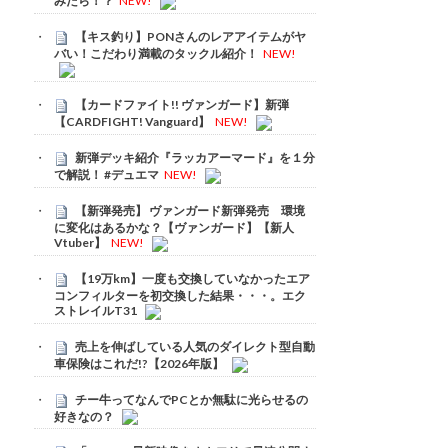
みたら！？
NEW!
【キス釣り】PONさんのレアアイテムがヤ
バい！こだわり満載のタックル紹介！
NEW!
【カードファイト!! ヴァンガード】新弾
【CARDFIGHT! Vanguard】
NEW!
新弾デッキ紹介『ラッカアーマード』を１分
で解説！ #デュエマ
NEW!
【新弾発売】 ヴァンガード新弾発売 環境
に変化はあるかな？【ヴァンガード】【新人
Vtuber】
NEW!
【19万km】一度も交換していなかったエア
コンフィルターを初交換した結果・・・。エク
ストレイルT31
売上を伸ばしている人気のダイレクト型自動
車保険はこれだ!?【2026年版】
チー牛ってなんでPCとか無駄に光らせるの
好きなの？