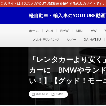
このサイトはオススメのYOUTUBE動画を紹介するのみのサイトで
いましたら、下記お問合せよりご連絡
軽自動車・輸入車のYOUTUBE動
軽自動車・輸入車に関するＹＯＵＴＵＢＥ動画をまとめ
ホーム
Audi
BMW
MINI
VW
メルセデスベンツ
ルノー
DAIHATSU
「レンタカーより安く
カーに BMWやラン
い！】【グッド！モーニン
2026.06.21
BMW