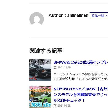
Author：animalmen
投稿一覧
関連する記事
BMW635CSi(E24)試乗
2024.12.28
ローリングショットの撮影も承っています
porsche928life 「ちょっと気分が上がる
X2 M35i xDrive ／B
ンスモデルを国際試乗会でじっ
たX2をチェック！
2024.03.28