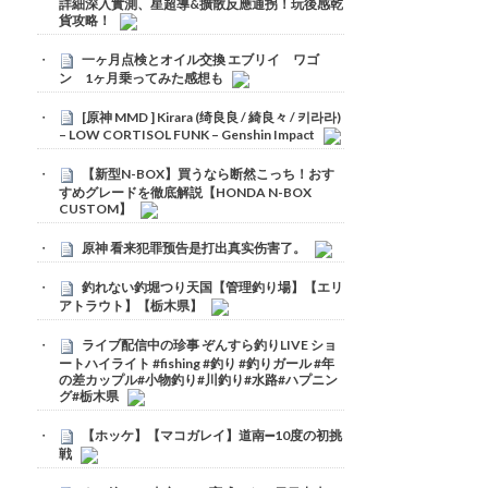
詳細深入實測、星超導&擴散反應通拐！玩後感乾
貨攻略！
一ヶ月点検とオイル交換 エブリイ ワゴ
ン 1ヶ月乗ってみた感想も
[原神 MMD ] Kirara (绮良良 / 綺良々 / 키라라)
– LOW CORTISOL FUNK – Genshin Impact
【新型N-BOX】買うなら断然こっち！おす
すめグレードを徹底解説【HONDA N-BOX
CUSTOM】
原神 看来犯罪预告是打出真实伤害了。
釣れない釣堀つり天国【管理釣り場】【エリ
アトラウト】【栃木県】
ライブ配信中の珍事 ぞんすら釣りLIVE ショ
ートハイライト #fishing #釣り #釣りガール #年
の差カップル#小物釣り#川釣り#水路#ハプニン
グ#栃木県
【ホッケ】【マコガレイ】道南➖10度の初挑
戦