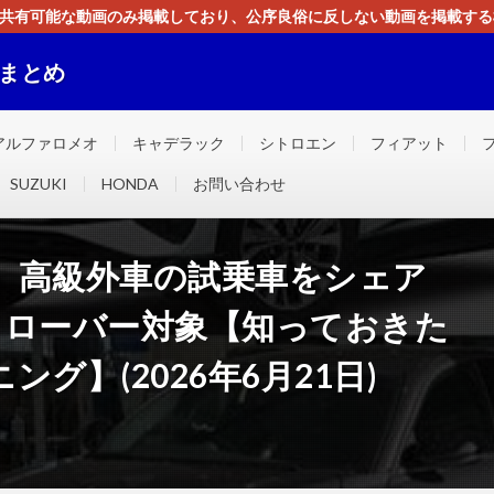
す。共有可能な動画のみ掲載しており、公序良俗に反しない動画を掲載す
ください。即刻対処させて頂きます。なお、同サイトはGoogleアド
画まとめ
ました！！
アルファロメオ
キャデラック
シトロエン
フィアット
SUZUKI
HONDA
お問い合わせ
」高級外車の試乗車をシェア
ドローバー対象【知っておきた
グ】(2026年6月21日)