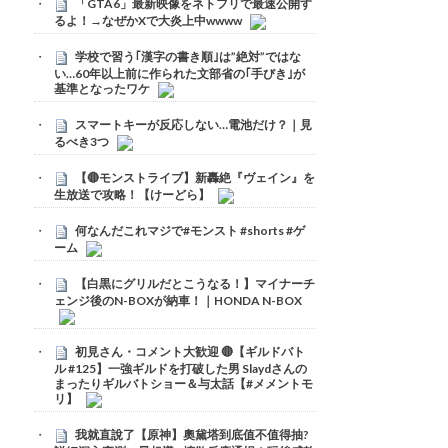
「GTA6」最新映像をネトフリで最速公開す
るよ！→なぜかXで大炎上中wwww
学校で習う｢漢字の書き順｣は”絶対”ではな
い…60年以上前に作られた文部省の｢手びき｣が
基準となったワケ
スマートキーが反応しない…電池だけ？｜見
るべき3つ
【🔴モンストライブ】新轟絶『ヴェイン』を
生放送で攻略！【けーどら】
何なんだこれマジで#モンスト #shorts #ゲ
ーム
【白黒にグリルだとこうなる！】マイナーチ
ェンジ後のN-BOXが納車！｜HONDA N-BOX
初見さん・コメント大歓迎 🔴【ギルドバト
ル #125】一強ギルドを打破した男 Slaydさんの
まったりギルバトショー＆与太話【#メメントモ
リ】
我就直說了【原神】奧黛塔到底值不值得抽?