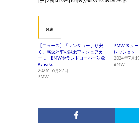
[テレ朝NEWS] https://news.tv-asahi.co.jp
関連
【ニュース】「レンタカーより安
BMW i8 
く」高級外車の試乗車をシェアカ
レッション
ーに BMWやランドローバー対象
2024年7月1
#shorts
BMW
2026年6月22日
BMW