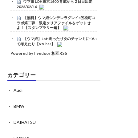
ウマ娘 LOH東京1600 育成から２日目出走
2026/02/16
【無料】ウマ娘シンデレラグレイ×笠松町コ
ラボ第二弾！限定クリアファイルをゲットせ
よ！【スタンプラリー編】
【ウマ娘】LoH走ったり次のチャンミについ
て考えたり【Vtuber】
Powered by livedoor 相互RSS
カテゴリー
Audi
BMW
DAIHATSU