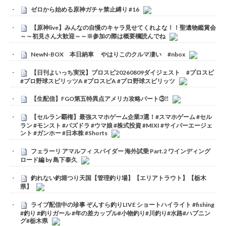
ゼロから始める原神ガチャ禁止縛り #16
【原神live】みんなの自慢のキャラ見せてくれよな！！聖遺物鑑賞会
～～初見さん大歓迎～～※参加の際は概要欄読んでね
NewN-BOX 本日納車 やはりこのクルマ凄い #nbox
【日刊よいっち実況】プロスピ20260809ダイジェスト #プロスピ
#プロ野球スピリッツA #プロスピA #プロ野球スピリッツ
【生配信】FGO第五特異点アメリカ攻略パート③‼️
【セルラン覇権】最強スマホゲーム企業3選！#スマホゲーム #セル
ラン #モンスト #パズドラ #ウマ娘 #株式投資 #MIXI #サイバーエージェ
ント #ガンホー #日本株 #Shorts
フェラーリ アマルフィ スパイダー 海外試乗 Part.2 ワインディング
ロード編 by 島下泰久
釣れない釣堀つり天国【管理釣り場】【エリアトラウト】【栃木
県】
ライブ配信中の珍事 ぞんすら釣りLIVE ショートハイライト #fishing
#釣り #釣りガール #年の差カップル#小物釣り#川釣り#水路#ハプニン
グ#栃木県