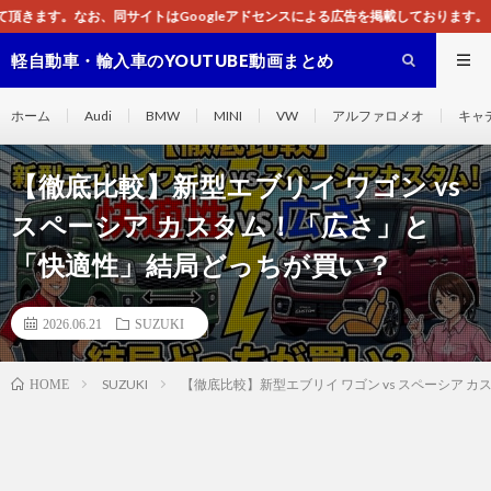
gleアドセンスによる広告を掲載しております。
軽自動車・輸入車のYOUTUBE動画まとめ
ホーム
Audi
BMW
MINI
VW
アルファロメオ
キャ
【徹底比較】新型エブリイ ワゴン vs
スペーシア カスタム！「広さ」と
「快適性」結局どっちが買い？
2026.06.21
SUZUKI
SUZUKI
【徹底比較】新型エブリイ ワゴン vs スペーシア
HOME