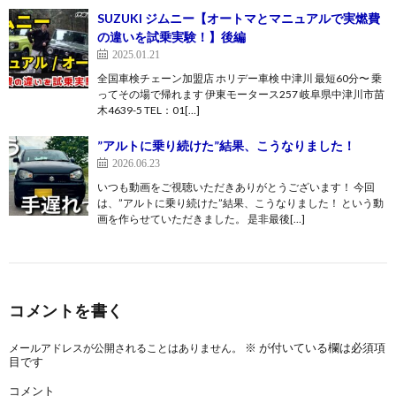
SUZUKI ジムニー【オートマとマニュアルで実燃費
の違いを試乗実験！】後編
2025.01.21
全国車検チェーン加盟店 ホリデー車検 中津川 最短60分〜 乗
ってその場で帰れます 伊東モータース257 岐阜県中津川市苗
木4639-5 TEL：01[…]
”アルトに乗り続けた”結果、こうなりました！
2026.06.23
いつも動画をご視聴いただきありがとうございます！ 今回
は、”アルトに乗り続けた”結果、こうなりました！ という動
画を作らせていただきました。 是非最後[…]
コメントを書く
※
が付いている欄は必須項
メールアドレスが公開されることはありません。
目です
コメント