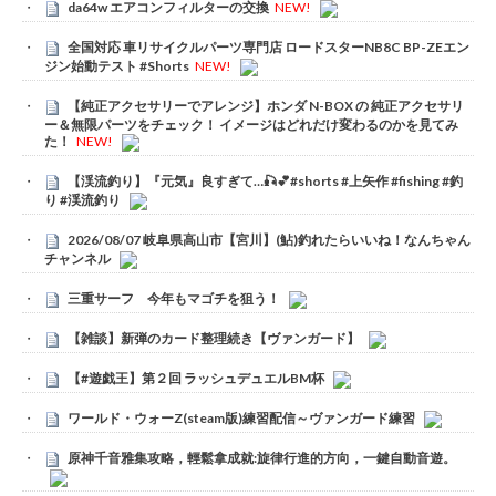
da64w エアコンフィルターの交換
NEW!
全国対応 車リサイクルパーツ専門店 ロードスターNB8C BP-ZEエン
ジン始動テスト #Shorts
NEW!
【純正アクセサリーでアレンジ】ホンダ N-BOX の 純正アクセサリ
ー＆無限パーツをチェック！ イメージはどれだけ変わるのかを見てみ
た！
NEW!
【渓流釣り】『元気』良すぎて…🎣💕#shorts #上矢作 #fishing #釣
り #渓流釣り
2026/08/07 岐阜県高山市【宮川】(鮎)釣れたらいいね！なんちゃん
チャンネル
三重サーフ 今年もマゴチを狙う！
【雑談】新弾のカード整理続き【ヴァンガード】
【#遊戯王】第２回 ラッシュデュエルBM杯
ワールド・ウォーZ(steam版)練習配信～ヴァンガード練習
原神千音雅集攻略，輕鬆拿成就:旋律行進的方向，一鍵自動音遊。