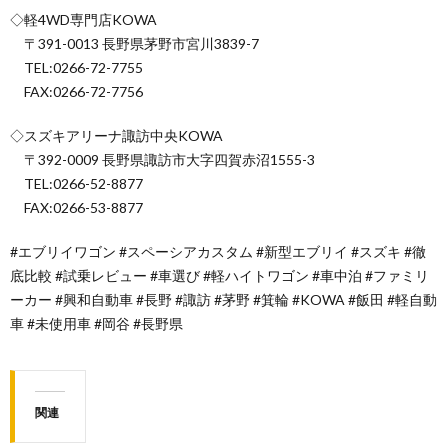
◇軽4WD専門店KOWA
〒391-0013 長野県茅野市宮川3839-7
TEL:0266-72-7755
FAX:0266-72-7756
◇スズキアリーナ諏訪中央KOWA
〒392-0009 長野県諏訪市大字四賀赤沼1555-3
TEL:0266-52-8877
FAX:0266-53-8877
#エブリイワゴン #スペーシアカスタム #新型エブリイ #スズキ #徹
底比較 #試乗レビュー #車選び #軽ハイトワゴン #車中泊 #ファミリ
ーカー #興和自動車 #長野 #諏訪 #茅野 #箕輪 #KOWA #飯田 #軽自動
車 #未使用車 #岡谷 #長野県
関連