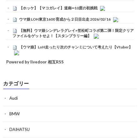
【ホッケ】【マコガレイ】道南➖10度の初挑戦
ウマ娘 LOH東京1600 育成から２日目出走 2026/02/16
【無料】ウマ娘シンデレラグレイ×笠松町コラボ第二弾！限定クリア
ファイルをゲットせよ！【スタンプラリー編】
【ウマ娘】LoH走ったり次のチャンミについて考えたり【Vtuber】
Powered by livedoor 相互RSS
カテゴリー
Audi
BMW
DAIHATSU