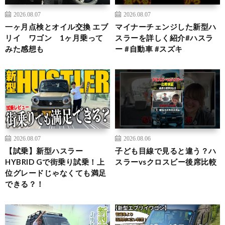
2026.08.07
2026.08.07
一ヶ月点検とオイル交換 エブ
マイナーチェンジした新型ハ
リイ ワゴン 1ヶ月乗って
スラーを詳しく紹介#ハスラ
みた感想も
ー #自動車 #スズキ
2026.08.07
2026.08.06
【試乗】新型ハスラー
子ども目線で見ると違う？ハ
HYBRID Gで街乗り試乗！上
スラーvsクロスビー後席比較
位グレードじゃなくても満足
できる？！