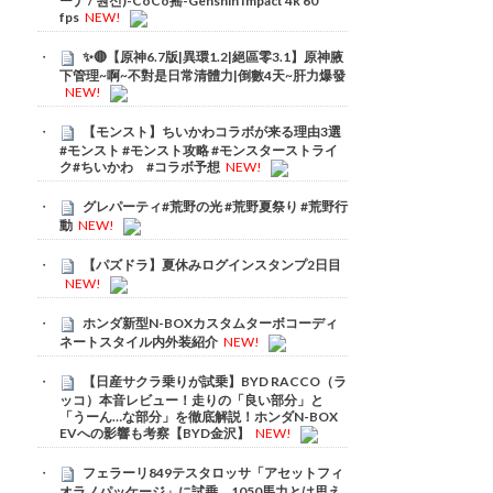
ーナ / 원신)-CoCo摇-Genshin Impact 4k 60
fps
NEW!
✨🔴【原神6.7版|異環1.2|絕區零3.1】原神腋
下管理~啊~不對是日常清體力|倒數4天~肝力爆發
NEW!
【モンスト】ちいかわコラボが来る理由3選
#モンスト #モンスト攻略 #モンスターストライ
ク#ちいかわ #コラボ予想
NEW!
グレパーティ#荒野の光 #荒野夏祭り #荒野行
動
NEW!
【パズドラ】夏休みログインスタンプ2日目
NEW!
ホンダ新型N-BOXカスタムターボコーディ
ネートスタイル内外装紹介
NEW!
【日産サクラ乗りが試乗】BYD RACCO（ラ
ッコ）本音レビュー！走りの「良い部分」と
「うーん…な部分」を徹底解説！ホンダN-BOX
EVへの影響も考察【BYD金沢】
NEW!
フェラーリ849テスタロッサ「アセットフィ
オラノパッケージ」に試乗。1050馬力とは思え