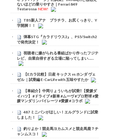
ないほどの乗りやすさ｜Ferrari 849
Testarossa
NEW!
TBS新人アナ ブラチラ、お尻くっきり、Y
字開脚！！
弾幕STG『カラドリウス2』、PS5/Switch2
で発売決定！
視聴者に嫌がられる番組ばかり作ったフジテ
レビ、自業自得すぎる立場に陥ってしまい……
【Eカラ比較】日産 キックス vs ホンダ ヴェ
ゼル ｜試乗編 E-CarLife with 五味やすたか
【車紹介】中岡りょういちが試乗‼️【愛媛ダ
イハツ】 #ドライブ #新車 #ムーヴ #プロ野球 #愛
媛マンダリンパイレーツ #愛媛 #コラボ
487 ミニバンがほしい！エルグランドに試乗
しました！
釣りよか！競走馬ヨカムスメと競走馬鹿？チ
ャンムスコ！