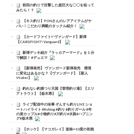
前回の釣りで目撃した超巨大な〇〇を狙って
みたら！？
【キス釣り】PONさんのレアアイテムがヤ
バい！こだわり満載のタックル紹介！
【カードファイト!! ヴァンガード】新弾
【CARDFIGHT! Vanguard】
新弾デッキ紹介『ラッカアーマード』を１分
で解説！ #デュエマ
【新弾発売】 ヴァンガード新弾発売 環境
に変化はあるかな？【ヴァンガード】【新人
Vtuber】
釣れない釣堀つり天国【管理釣り場】【エリ
アトラウト】【栃木県】
ライブ配信中の珍事 ぞんすら釣りLIVE ショ
ートハイライト #fishing #釣り #釣りガール #年
の差カップル#小物釣り#川釣り#水路#ハプニン
グ#栃木県
【ホッケ】【マコガレイ】道南➖10度の初挑