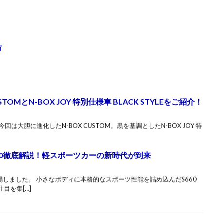
市
STOMとN-BOX JOY 特別仕様車 BLACK STYLEをご紹介！
は大胆に進化したN-BOX CUSTOM。黒を基調としたN-BOX JOY 特
660徹底解説！軽スポーツカーの新時代が到来
登場しました。 小さなボディに本格的なスポーツ性能を詰め込んだS660
目を集[…]