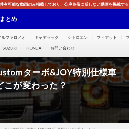
す。共有可能な動画のみ掲載しており、公序良俗に反しない動画を掲載す
ください。即刻対処させて頂きます。なお、同サイトはGoogleアド
画まとめ
ました！！
アルファロメオ
キャデラック
シトロエン
フィアット
SUZUKI
HONDA
お問い合わせ
 Customターボ&JOY特別仕様車
型はどこが変わった？