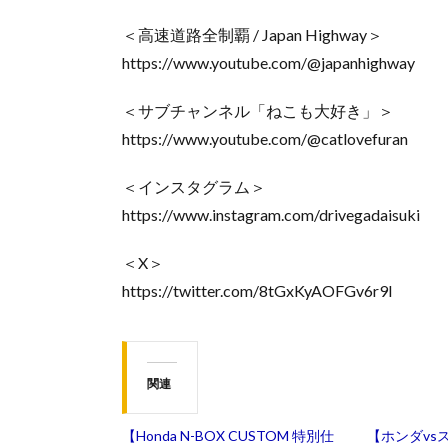
＜高速道路全制覇 / Japan Highway＞
https://www.youtube.com/@japanhighway
＜サブチャンネル「ねこも大好き」＞
https://www.youtube.com/@catlovefuran
＜インスタグラム＞
https://www.instagram.com/drivegadaisuki
＜X＞
https://twitter.com/8tGxKyAOFGv6r9l
関連
【Honda N-BOX CUSTOM 特別仕
【ホンダvs