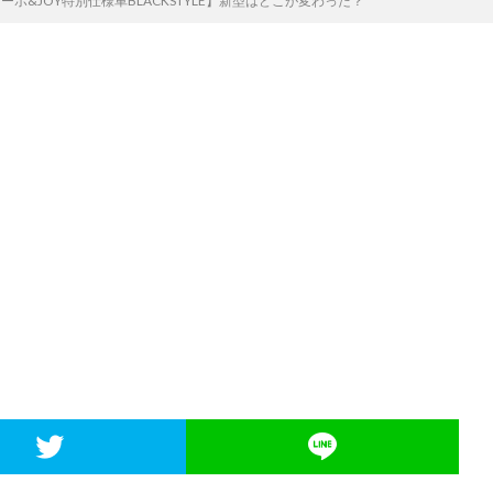
tomターボ&JOY特別仕様車BLACKSTYLE】新型はどこが変わった？