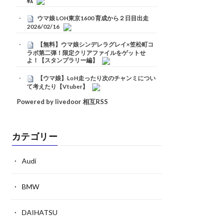
戦
ウマ娘 LOH東京1600 育成から２日目出走
2026/02/16
【無料】ウマ娘シンデレラグレイ×笠松町コ
ラボ第二弾！限定クリアファイルをゲットせ
よ！【スタンプラリー編】
【ウマ娘】LoH走ったり次のチャンミについ
て考えたり【Vtuber】
Powered by livedoor 相互RSS
カテゴリー
Audi
BMW
DAIHATSU