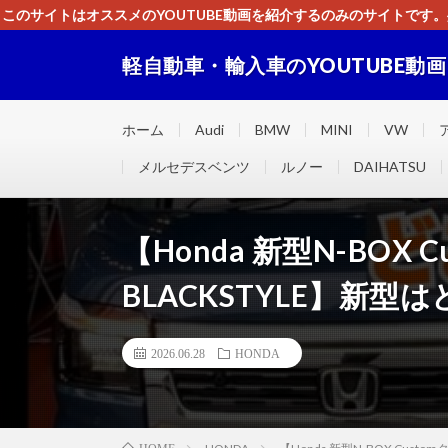
このサイトはオススメのYOUTUBE動画を紹介するのみのサイトで
いましたら、下記お問合せよりご連絡
軽自動車・輸入車のYOUTUBE動
軽自動車・輸入車に関するＹＯＵＴＵＢＥ動画をまとめ
ホーム
Audi
BMW
MINI
VW
メルセデスベンツ
ルノー
DAIHATSU
【Honda 新型N-BOX
BLACKSTYLE】新
2026.06.28
HONDA