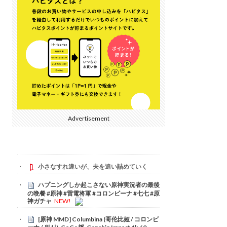
Advertisement
小さなすれ違いが、夫を追い詰めていく
ハプニングしか起こさない原神実況者の最後
の晩餐 #原神 #雷電将軍 #コロンビーナ #七七 #原
神ガチャ
NEW!
[原神 MMD] Columbina (哥伦比娅 / コロンビ