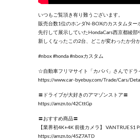
いつもご覧頂き有り難うございます。
販売台数1位のホンダN-BOXのカスタムターボと
先行して展示していたHondaCars西京都
新しくなったこの2台、どこが変わったか分
#nbox #honda #nboxカスタム
☆自動車フリマサイト「カババ」さんでドライ
https://www.car-byebuy.com/Trade/Cars/Deta
〓ドライブが大好きのアマゾンストア〓
https://amzn.to/42CttGp
〓おすすめ商品〓
【業界初4K+4K 前後カメラ】 VANTRUE S1 
https://amzn.to/45Z7ATD