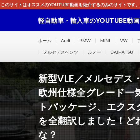
このサイトはオススメのYOUTUBE動画を紹介するのみのサイトで
いましたら、下記お問合せよりご連絡
軽自動車・輸入車のYOUTUBE動
軽自動車・輸入車に関するＹＯＵＴＵＢＥ動画をまとめ
ホーム
Audi
BMW
MINI
VW
メルセデスベンツ
ルノー
DAIHATSU
新型VLE／メルセデス・
欧州仕様全グレード一
トパッケージ、エクス
を全翻訳しました！ど
な？