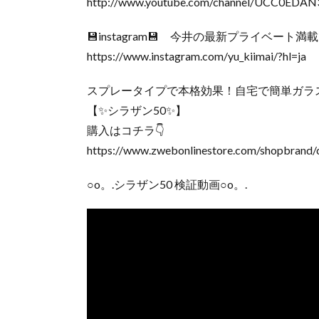
http://www.youtube.com/channel/UCC0EDA
💾instagram💾 今井の最新プライベ
https://www.instagram.com/yu_kiimai/?hl=ja
スプレータイプで本格効果！自宅で簡単ガラ
【✨シラザン50✨】
購入はコチラ👇
https://www.zwebonlinestore.com/shopbrand/c
○o。.シラザン50 検証動画○o。.