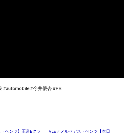
#automobile #今井優杏 #PR
ス・ベンツ】王道Eクラ
VLE／メルセデス・ベンツ【本日