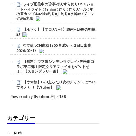
ライブ配信中の珍事 ぞんすら釣りLIVE ショ
ートハイライト #fishing #釣り #釣りガール #年
の差カップル#小物釣り#川釣り#水路#ハプニン
グ#栃木県
【ホッケ】【マコガレイ】道南➖10度の初挑
戦
ウマ娘 LOH東京1600 育成から２日目出走
2026/02/16
【無料】ウマ娘シンデレラグレイ×笠松町コ
ラボ第二弾！限定クリアファイルをゲットせ
よ！【スタンプラリー編】
【ウマ娘】LoH走ったり次のチャンミについ
て考えたり【Vtuber】
Powered by livedoor 相互RSS
カテゴリー
Audi