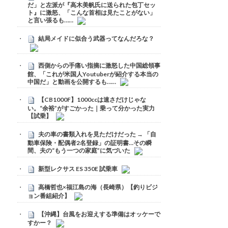
だ」と左派が『高木美帆氏に送られた包丁セッ
ト』に激怒、「こんな首相は見たことがない」
と言い張るも……
結局メイドに似合う武器ってなんだろな？
西側からの手痛い指摘に激怒した中国総領事
館、「これが米国人Youtuberが紹介する本当の
中国だ」と動画を公開するも……
【CB1000F】1000ccは速さだけじゃな
い。“余裕”がすごかった｜乗って分かった実力
【試乗】
夫の車の書類入れを見ただけだった → 「自
動車保険・配偶者2名登録」の証明書…その瞬
間、夫の“もう一つの家庭”に気づいた
新型レクサス ES 350E 試乗車
高橋哲也×福江島の海（長崎県）【釣りビジ
ョン番組紹介】
【沖縄】台風をお迎えする準備はオッケーで
すかー？