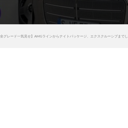
欧州仕様全グレード一気見せ】AMGラインからナイトパッケージ、エクスクルーシブま