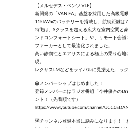
【メルセデス・ベンツ VLE】
新開発の「VAN.EA」基盤を採用した高級電
115kWhのバッテリーを搭載し、航続距離は70
特徴は、Sクラスを超える広大な室内空間と
ンドコンフォートシート」や、リモート会議も
ファーカーとして最適化されました。
高い静粛性とエアサスによる極上の乗り心地
現。
レクサスLMなどをライバルに見据えた、ラ
🤖メンバーシップはじめました！
登録メンバーにはラジオ番組「今井優杏のDriv
ント！（先着順です）
https://www.youtube.com/channel/UCC0ED
🆘チャンネル登録本当に励みになります！！