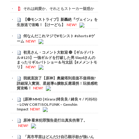
それは純愛か、それともストーカー疑惑か
【🔴モンストライブ】新轟絶『ヴェイン』を
生放送で攻略！【けーどら】
NEW!
何なんだこれマジで#モンスト #shorts #ゲ
ーム
NEW!
初見さん・コメント大歓迎 🔴【ギルドバト
ル #125】一強ギルドを打破した男 Slaydさんの
まったりギルバトショー＆与太話【#メメントモ
リ】
NEW!
我就直說了【原神】奧黛塔到底值不值得抽?
詳細深入實測、星超導&擴散反應通拐！玩後感乾
貨攻略！
NEW!
[原神 MMD ] Kirara (绮良良 / 綺良々 / 키라라)
– LOW CORTISOL FUNK – Genshin
Impact
NEW!
原神 看来犯罪预告是打出真实伤害了。
NEW!
「高市早苗はどんだけ自己顕示欲が強いん