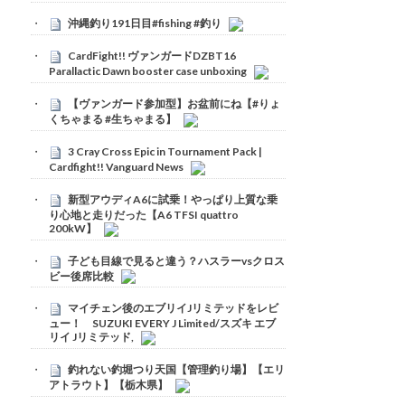
沖縄釣り191日目#fishing #釣り
CardFight!! ヴァンガードDZBT16
Parallactic Dawn booster case unboxing
【ヴァンガード参加型】お盆前にね【#りょ
くちゃまる #生ちゃまる】
3 Cray Cross Epic in Tournament Pack |
Cardfight!! Vanguard News
新型アウディA6に試乗！やっぱり上質な乗
り心地と走りだった【A6 TFSI quattro
200kW】
子ども目線で見ると違う？ハスラーvsクロス
ビー後席比較
マイチェン後のエブリイJリミテッドをレビ
ュー！ SUZUKI EVERY J Limited/スズキ エブ
リイ Jリミテッド,
釣れない釣堀つり天国【管理釣り場】【エリ
アトラウト】【栃木県】