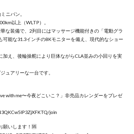
動ミニバン。
0km以上（WLTP）。
豪華な装備で、2列目にはマッサージ機能付きの「電動グラ
可能な31.3インチの8Kモニターを備え、現代的なショー
に加え、後輪操舵により巨体ながらCLA並みの小回りを実
グジュアリーな一台です。
e with me〜今夜どこいこ？」非売品カレンダーをプレゼ
AN3QKCw5lP3ZjXFKTQ/join
お願いします！🆘