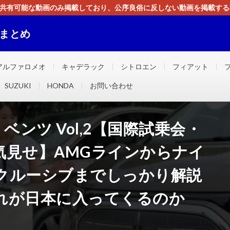
す。共有可能な動画のみ掲載しており、公序良俗に反しない動画を掲載す
ください。即刻対処させて頂きます。なお、同サイトはGoogleアド
画まとめ
ました！！
アルファロメオ
キャデラック
シトロエン
フィアット
SUZUKI
HONDA
お問い合わせ
ベンツ Vol,2【国際試乗会・
気見せ】AMGラインからナイ
クルーシブまでしっかり解説
れが日本に入ってくるのか