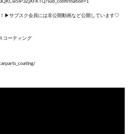
N3QKCw5lP3ZjXFKTQ?sub_confirmation=1
ート満載！▶サブスク会員には非公開動画など公開しています♡
スコーティング
arparts_coating/