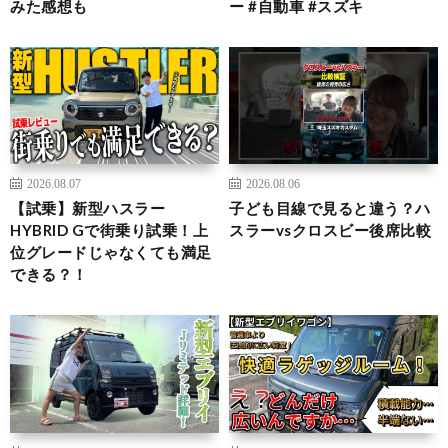
みた感想も
ー #自動車 #スズキ
2026.08.07
2026.08.06
【試乗】新型ハスラー
子ども目線で見ると違う？ハ
HYBRID Gで街乗り試乗！上
スラーvsクロスビー後席比較
位グレードじゃなくても満足
できる？！