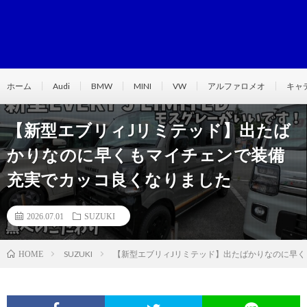
ホーム
Audi
BMW
MINI
VW
アルファロメオ
キャ
【新型エブリィJリミテッド】出たば
かりなのに早くもマイチェンで装備
充実でカッコ良くなりました
2026.07.01
SUZUKI
SUZUKI
【新型エブリィJリミテッド】出たばかりなのに早
HOME