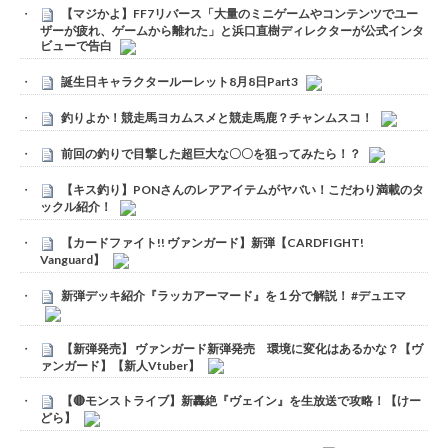
【マジかよ】FF7リバース「大量のミニゲームやコンテンツでユー
ザーが疲れ、ゲームから離れた」と浜口直樹ディレクターが公式インタ
ビューで告白
誕生日キャラクタールーレット8月8日Part3
釣りよか！競走馬ヨカムスメと競走馬鹿？チャンムスコ！
前回の釣りで目撃した超巨大な〇〇を狙ってみたら！？
【キス釣り】PONさんのレアアイテムがヤバい！こだわり満載のタ
ックル紹介！
【カードファイト!! ヴァンガード】新弾【CARDFIGHT!
Vanguard】
新弾デッキ紹介『ラッカアーマード』を１分で解説！ #デュエマ
【新弾発売】 ヴァンガード新弾発売 環境に変化はあるかな？【ヴ
ァンガード】【新人Vtuber】
【🔴モンストライブ】新轟絶『ヴェイン』を生放送で攻略！【けー
どら】