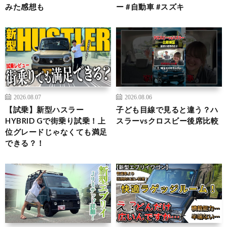
みた感想も
ー #自動車 #スズキ
2026.08.07
2026.08.06
【試乗】新型ハスラー
子ども目線で見ると違う？ハ
HYBRID Gで街乗り試乗！上
スラーvsクロスビー後席比較
位グレードじゃなくても満足
できる？！