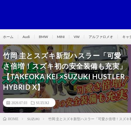
ホーム
Audi
BMW
MINI
VW
アルファロメオ
キャ
竹岡 圭とスズキ新型ハスラー「可愛
さ倍増！スズキ初の安全装備も充実」
【TAKEOKA KEI ×SUZUKI HUSTLER
HYBRID X】
2026.07.03
SUZUKI
SUZUKI
竹岡 圭とスズキ新型ハスラー「可愛さ倍増！スズキ初の安全装備も
HOME