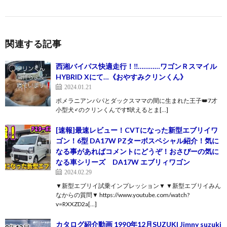
関連する記事
西湘バイパス快適走行！‼️…………ワゴンＲスマイル
HYBRID Xにて…《おやすみクリンくん》
2024.01.21
ポメラニアンパパとダックスママの間に生まれた王子👑7才
小型犬♂️のクリンくんです❗吠えるとま[…]
[速報]最速レビュー！CVTになった新型エブリイワ
ゴン！6型 DA17W PZターボスペシャル紹介！気に
なる事があればコメントにどうぞ！おさぴーの気に
なる車シリーズ DA17W エブリィワゴン
2024.02.29
▼新型エブリイ試乗インプレッション▼ ▼新型エブリイみん
なからの質問▼ https://www.youtube.com/watch?
v=RXXZD2a[…]
カタログ紹介動画 1990年12月SUZUKI Jimny suzuki