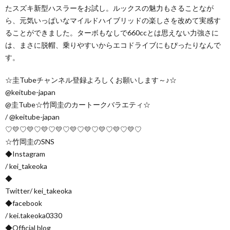
たスズキ新型ハスラーをお試し。ルックスの魅力もさることなが
ら、元気いっぱいなマイルドハイブリッドの楽しさを改めて実感す
ることができました。ターボもなしで660ccとは思えない力強さに
は、まさに脱帽、乗りやすいからエコドライブにもぴったりなんで
す。
☆圭Tubeチャンネル登録よろしくお願いします～♪☆
@keitube-japan
@圭Tube☆竹岡圭のカートークバラエティ☆
/ @keitube-japan
♡💛♡💛♡💛♡💛♡💛♡💛♡💛♡💛♡💛♡
☆竹岡圭のSNS
◆Instagram
/ kei_takeoka
◆
Twitter/ kei_takeoka
◆facebook
/ kei.takeoka0330
◆Official blog