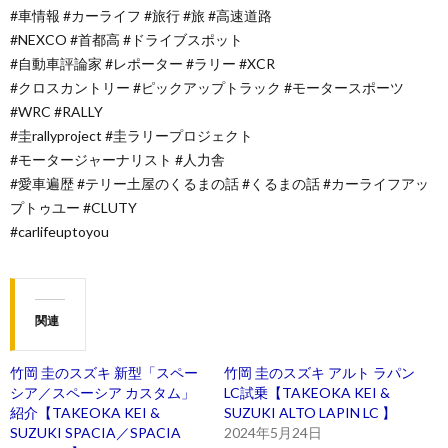
#車情報 #カーライフ #旅行 #旅 #高速道路
#NEXCO #首都高 #ドライブスポット
#自動車評論家 #レポーター #ラリー #XCR
#クロスカントリー #ピックアップトラック #モータースポーツ
#WRC #RALLY
#圭rallyproject #圭ラリープロジェクト
#モータージャーナリスト #人力舎
#愛車遍歴 #テリー土屋のくるまの話 #くるまの話 #カーライフアッ
プトゥユー #CLUTY
#carlifeuptoyou
関連
竹岡 圭のスズキ 新型「スペー
竹岡 圭のスズキ アルト ラパン
シア／スペーシア カスタム」
LC試乗【TAKEOKA KEI &
紹介【TAKEOKA KEI &
SUZUKI ALTO LAPIN LC 】
SUZUKI SPACIA／SPACIA
2024年5月24日