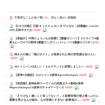
不器用な二人が辿り着いた、切なく温かい恋物語
【Eカラ比較】日産 キックス vs ホンダ ヴェゼル ｜試乗編 E-CarLife
with 五味やすたか
NEW!
【車紹介】中岡りょういちが試乗‼️【愛媛ダイハツ】 #ドライブ #新
車 #ムーヴ #プロ野球 #愛媛マンダリンパイレーツ #愛媛 #コラボ
NEW!
時オカの後に『風のタクト』が発表された時の空気感を知りたい
NEW!
487 ミニバンがほしい！エルグランドに試乗しました！
NEW!
【原神1分解説】 Part1 ジン #原神 #genshinimpact
NEW!
【初投稿】原神炎神マーヴィカの武器ガチャ動画#原神
##genshinimpact #原神ガチャ #マーヴィカ
NEW!
「さりげなく凄いこと言ってない？」と財務官僚の増上慢っぷりに
衝撃を受ける人が続出、なぜ官僚にすぎない財務省が……
NEW!