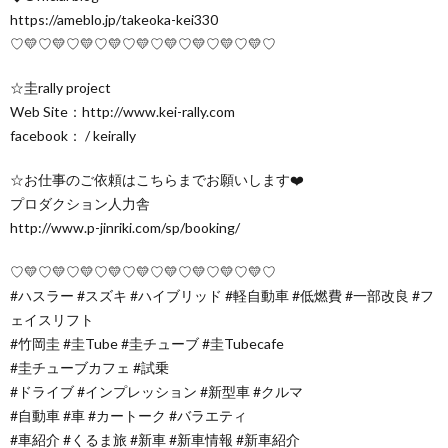
https://ameblo.jp/takeoka-kei330
♡💛♡💛♡💛♡💛♡💛♡💛♡💛♡💛♡💛♡
☆圭rally project
Web Site：http://www.kei-rally.com
facebook： / keirally
☆お仕事のご依頼はこちらまでお願いします❤️
プロダクション人力舎
http://www.p-jinriki.com/sp/booking/
♡💛♡💛♡💛♡💛♡💛♡💛♡💛♡💛♡💛♡
#ハスラー #スズキ #ハイブリッド #軽自動車 #低燃費 #一部改良 #フ
ェイスリフト
#竹岡圭 #圭Tube #圭チューブ #圭Tubecafe
#圭チューブカフェ #試乗
#ドライブ #インプレッション #新型車 #クルマ
#自動車 #車 #カートーク #バラエティ
#車紹介 #くるま旅 #新車 #新車情報 #新車紹介