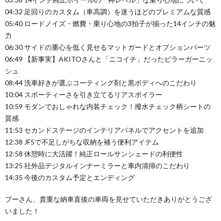
04:32 足回りのカスタム（車高調）を迷うほどのプレミアムな質感
05:40 ロードノイズ・燃費・乗り心地の3拍子が揃った14インチの魅
力
06:30 サイドの重心を低く見せるマットガードとオプションパーツ
06:49 【新事実】AKITOさんと「ニコイチ」だったピラーガーニッ
シュ
08:44 洗車好きが選ぶコーティング剤と黒ボディへのこだわり
10:04 スポーティーさを引き立てるリアスポイラー
10:59 モダンでおしゃれな内装チェック！撥水チェック柄シートの
質感
11:53 セカンドステージのインテリアパネルでアクセントを追加
12:38 JF5で不足しがちな収納を補う便利アイテム
12:58 休憩時に大活躍！純正ロールサンシェードの利便性
13:25 社外品デジタルインナーミラーと車内清掃のこだわり
14:35 今後のカスタム予定とエンディング
プーさん、貴重な納車直後の車両を見せていただきありがとうござ
いました！