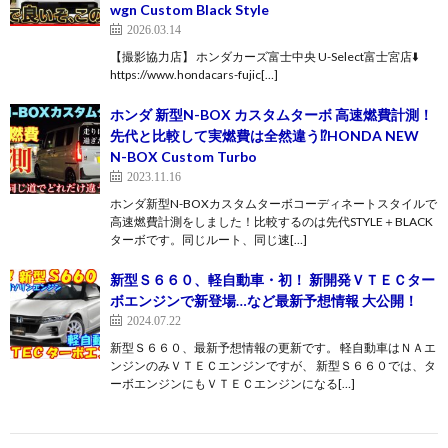
wgn Custom Black Style
2026.03.14
【撮影協力店】 ホンダカーズ富士中央 U-Select富士宮店⬇️
https://www.hondacars-fujic[…]
ホンダ 新型N-BOX カスタムターボ 高速燃費計測！
先代と比較して実燃費は全然違う⁉︎HONDA NEW
N-BOX Custom Turbo
2023.11.16
ホンダ新型N-BOXカスタムターボコーディネートスタイルで
高速燃費計測をしました！比較するのは先代STYLE＋BLACK
ターボです。同じルート、同じ速[…]
新型Ｓ６６０、軽自動車・初！ 新開発ＶＴＥＣター
ボエンジンで新登場…など最新予想情報 大公開！
2024.07.22
新型Ｓ６６０、最新予想情報の更新です。 軽自動車はＮＡエ
ンジンのみＶＴＥＣエンジンですが、 新型Ｓ６６０では、タ
ーボエンジンにもＶＴＥＣエンジンになる[…]