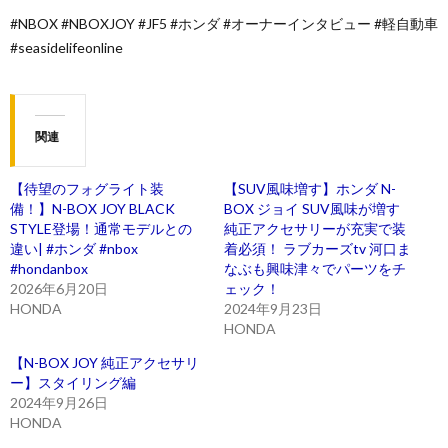
#NBOX #NBOXJOY #JF5 #ホンダ #オーナーインタビュー #軽自動車
#seasidelifeonline
関連
【待望のフォグライト装
【SUV風味増す】ホンダ N-
備！】N-BOX JOY BLACK
BOX ジョイ SUV風味が増す
STYLE登場！通常モデルとの
純正アクセサリーが充実で装
違い| #ホンダ #nbox
着必須！ ラブカーズtv 河口ま
#hondanbox
なぶも興味津々でパーツをチ
2026年6月20日
ェック！
HONDA
2024年9月23日
HONDA
【N-BOX JOY 純正アクセサリ
ー】スタイリング編
2024年9月26日
HONDA