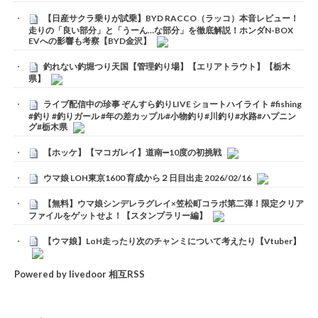
【日産サクラ乗りが試乗】BYD RACCO（ラッコ）本音レビュー！
走りの「良い部分」と「うーん…な部分」を徹底解説！ホンダN-BOX
EVへの影響も考察【BYD金沢】
釣れない釣堀つり天国【管理釣り場】【エリアトラウト】【栃木
県】
ライブ配信中の珍事 ぞんすら釣りLIVE ショートハイライト #fishing
#釣り #釣りガール #年の差カップル#小物釣り#川釣り#水路#ハプニン
グ#栃木県
【ホッケ】【マコガレイ】道南➖10度の初挑戦
ウマ娘 LOH東京1600 育成から２日目出走 2026/02/16
【無料】ウマ娘シンデレラグレイ×笠松町コラボ第二弾！限定クリア
ファイルをゲットせよ！【スタンプラリー編】
【ウマ娘】LoH走ったり次のチャンミについて考えたり【Vtuber】
Powered by livedoor 相互RSS