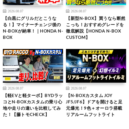
2026.08.07
2026.08.07
【白黒にグリルだとこうな
【新型N-BOX】買うなら断然
る！】マイナーチェンジ後の
こっち！おすすめグレードを
N-BOXが納車！｜HONDA N-
徹底解説【HONDA N-BOX
BOX
CUSTOM】
2026.08.07
2026.08.07
【軽EVと軽ターボ】BYDラッ
【N-BOXカスタム JOY
コとN-BOXカスタムの乗り心
JF5/JF6】ドアを開けると足
地や走りの違いを比較してみ
元爆光！9色＋オーロラ搭載
た！【藤トモCHECK】
リアルームフットライト