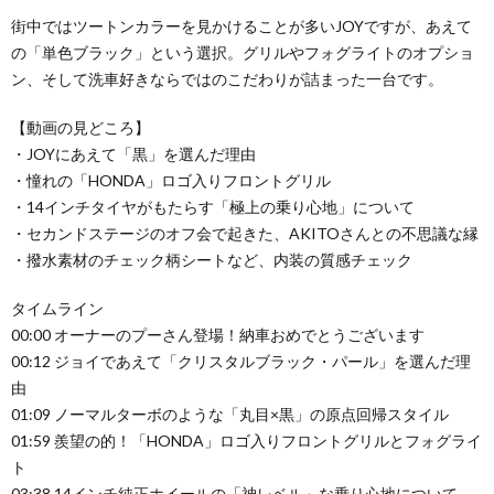
街中ではツートンカラーを見かけることが多いJOYですが、あえて
の「単色ブラック」という選択。グリルやフォグライトのオプショ
ン、そして洗車好きならではのこだわりが詰まった一台です。
【動画の見どころ】
・JOYにあえて「黒」を選んだ理由
・憧れの「HONDA」ロゴ入りフロントグリル
・14インチタイヤがもたらす「極上の乗り心地」について
・セカンドステージのオフ会で起きた、AKITOさんとの不思議な縁
・撥水素材のチェック柄シートなど、内装の質感チェック
タイムライン
00:00 オーナーのプーさん登場！納車おめでとうございます
00:12 ジョイであえて「クリスタルブラック・パール」を選んだ理
由
01:09 ノーマルターボのような「丸目×黒」の原点回帰スタイル
01:59 羨望の的！「HONDA」ロゴ入りフロントグリルとフォグライ
ト
03:38 14インチ純正ホイールの「神レベル」な乗り心地について