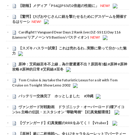
【朗報】メディア「PS6はPS5の2倍超の性能に」
NEW!
【驚愕】ひげおやじさんに銃を撃たせるためにデスゲームを開催す
るはりーシ
NEW!
Cardfight!! Vanguard Dear Days 2 Rank (ver.DZ-SS11) Day 116
(Lianorn/リアノーン VS Bastion/バスティオン)
NEW!
【スズキ ハスラー試乗】これは売れるわ…実際に乗って分かった魅
力
原神：艾莉絲至冬不上線，為什麼遲遲不出？原因有3點 #原神 #原神
攻略 #原神的日常 #艾莉絲 #至冬
Tom Cruise & Jay take the futuristic Lexus for a sit with Tom
Cruise on Tonight Show Leno 2002
バッテリー交換完了 ホッとしました #沖縄
ヴァンガード対戦動画 ドラゴニック・オーバーロード(櫂アイコ
ン)vs 主峰の伝説・エスタシオン “華馳弩樹” 【幻真覚醒環境】
【ヴァンガード】幻真覚醒のRRRをみてく！【Vtuber】
【原神】遂に二桁挑戦へ。全117キャラをルーレットでパーティー