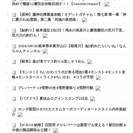
決めて螺旋12層完全攻略目指す！！【Genshin Impact】
【原神】魔神任務最速攻略！オデットガチャも！ 第七章 第一幕「神
に愛されぬ雪国」第二幕「死魂の夜想曲」
【鮎釣り】岐阜遠征1泊2日！渇水の高原川と豪雨撤収の宮川下流…
双六川の釣行も！
2026/08/06 岐阜県本巣市山口【根尾川】(鮎)釣れたらいいね！なん
ちゃんチャンネル
【岐阜】釜が滝でマス釣り&流しそうめん
【モンスト】ちいかわコラボが来る理由3選 #モンスト #モンスト攻
略 #モンスターストライク#ちいかわ #コラボ予想
グレパーティ#荒野の光 #荒野夏祭り #荒野行動
【パズドラ】夏休みログインスタンプ2日目
ホンダ新型N-BOXカスタムターボコーディネートスタイル内外装紹
介
【N-BOX 納車】旧型用 JF5/6 パーツは新型でも使える？新旧比較＆
今後の製品開発を公開！