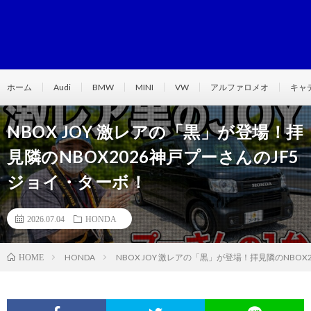
ホーム
Audi
BMW
MINI
VW
アルファロメオ
キャ
NBOX JOY 激レアの「黒」が登場！拝
見隣のNBOX2026神戸プーさんのJF5
ジョイ・ターボ！
2026.07.04
HONDA
HONDA
NBOX JOY 激レアの「黒」が登場！拝見隣のNBO
HOME