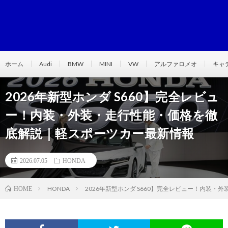
ホーム
Audi
BMW
MINI
VW
アルファロメオ
キャ
2026年新型ホンダ S660】完全レビュ
ー！内装・外装・走行性能・価格を徹
底解説｜軽スポーツカー最新情報
2026.07.05
HONDA
HONDA
2026年新型ホンダ S660】完全レビュー！内装
HOME