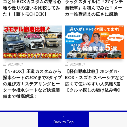
コとN-BOXカスタムの乗り心
ラックスタイルに『27インチ
地や走りの違いを比較してみ
自転車』を積んでみた！メー
た！【藤トモCHECK】
カー推奨超えの広さに感動
2026.08.07
2026.08.07
【N-BOX】王道カスタムから
【軽自動車比較】ホンダ N-
撥水シートのJOYまで3タイプ
BOX・スズキ スペーシアなど
の選び方！ステアリングヒー
広くて使いやすい人気軽5選
ターや撥水シートなど快適装
【クルマ探しの駆け込み寺】
備まで徹底解説！
Back to Top