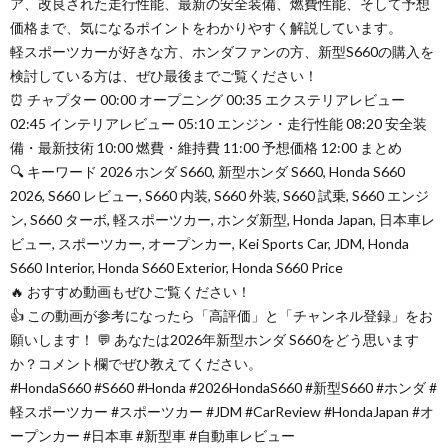
ア、改良された走行性能、最新の安全装備、燃費性能、そして予想
価格まで、気になるポイントをわかりやすく解説しています。
軽スポーツカーが好きな方、ホンダファンの方、新型S660の購入を
検討している方は、ぜひ最後までご覧ください！
⏰ チャプター 00:00 オープニング 00:35 エクステリアレビュー
02:45 インテリアレビュー 05:10 エンジン・走行性能 08:20 安全装
備・最新技術 10:00 燃費・維持費 11:00 予想価格 12:00 まとめ
🔍 キーワード 2026 ホンダ S660, 新型ホンダ S660, Honda S660
2026, S660 レビュー, S660 内装, S660 外装, S660 試乗, S660 エンジ
ン, S660 ターボ, 軽スポーツカー, ホンダ新型, Honda Japan, 日本車レ
ビュー, スポーツカー, オープンカー, Kei Sports Car, JDM, Honda
S660 Interior, Honda S660 Exterior, Honda S660 Price
🔥 おすすめ動画もぜひご覧ください！
👍 この動画が参考になったら「高評価」と「チャンネル登録」をお
願いします！ 💬 あなたは2026年新型ホンダ S660をどう思います
か？コメント欄でぜひ教えてください。
#HondaS660 #S660 #Honda #2026HondaS660 #新型S660 #ホンダ #
軽スポーツカー #スポーツカー #JDM #CarReview #HondaJapan #オ
ープンカー #日本車 #新型車 #自動車レビュー