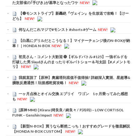
た文部省の｢手びき｣が基準となったワケ
NEW!
【🔴モンストライブ】新轟絶『ヴェイン』を生放送で攻略！【けー
どら】
NEW!
何なんだこれマジで#モンスト #shorts #ゲーム
NEW!
【白黒にグリルだとこうなる！】マイナーチェンジ後のN-BOXが納
車！｜HONDA N-BOX
NEW!
初見さん・コメント大歓迎 🔴【ギルドバトル #125】一強ギルドを
打破した男 Slaydさんのまったりギルバトショー＆与太話【#メメントモ
リ】
NEW!
我就直說了【原神】奧黛塔到底值不值得抽? 詳細深入實測、星超導&
擴散反應通拐！玩後感乾貨攻略！
NEW!
一ヶ月点検とオイル交換 エブリイ ワゴン 1ヶ月乗ってみた感想
も
NEW!
[原神 MMD ] Kirara (绮良良 / 綺良々 / 키라라) – LOW CORTISOL
FUNK – Genshin Impact
NEW!
【新型N-BOX】買うなら断然こっち！おすすめグレードを徹底解説
【HONDA N-BOX CUSTOM】
NEW!