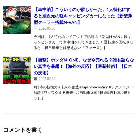
【車中泊】こういうのが欲しかった。1人特化にす
ると別次元の軽キャンピングカーになった【新型薄
型クーラー搭載N-VAN】
2026.05.30
今回は、1人特化のレイアウトで話題の「新型N-VAN」軽キ
ャンピングカーで車中泊をしてきました！ 運転席を回転させ
ると、軽自動車とは思えない「ファース[…]
【衝撃】ホンダN-ONE、なぜ今売れる？誰も語らな
い真実を暴露！【海外の反応】【最新技術】【日本
の技術】
2025.02.28
#日本の技術力 #未来を創造 #JapanInnovation #テクノロジー
解説 #ワクワクする未来へ #自動車 #車 #軽 #軽自動車 #軽ト
ラ […]
コメントを書く