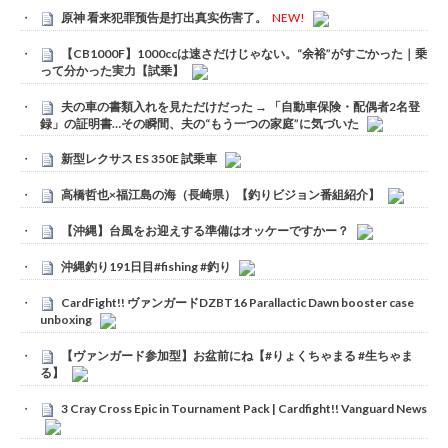
原神 看来犯罪预告是打出真实伤害了。
NEW!
【CB1000F】1000ccは速さだけじゃない。“余裕”がすごかった｜乗
って分かった実力【試乗】
夫の車の書類入れを見ただけだった → 「自動車保険・配偶者2名登
録」の証明書…その瞬間、夫の“もう一つの家庭”に気づいた
新型レクサス ES 350E 試乗車
高橋哲也×福江島の海（長崎県）【釣りビジョン番組紹介】
【沖縄】台風をお迎えする準備はオッケーですかー？
沖縄釣り191日目#fishing #釣り
CardFight!! ヴァンガードDZBT16 Parallactic Dawn booster case
unboxing
【ヴァンガード参加型】お盆前にね【#りょくちゃまる #生ちゃま
る】
3 Cray Cross Epic in Tournament Pack | Cardfight!! Vanguard News