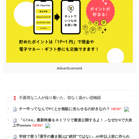
Advertisement
不器用な二人が辿り着いた、切なく温かい恋物語
チー牛ってなんでPCとか無駄に光らせるの好きなの？
NEW!
「GTA6」最新映像をネトフリで最速公開するよ！→なぜかXで大炎
上中wwww
NEW!
学校で習う｢漢字の書き順｣は”絶対”ではない…60年以上前に作られ