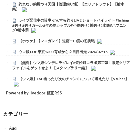
釣れない釣堀つり天国【管理釣り場】【エリアトラウト】【栃木
県】
ライブ配信中の珍事 ぞんすら釣りLIVE ショートハイライト #fishing
#釣り #釣りガール #年の差カップル#小物釣り#川釣り#水路#ハプニン
グ#栃木県
【ホッケ】【マコガレイ】道南➖10度の初挑戦
ウマ娘 LOH東京1600 育成から２日目出走 2026/02/16
【無料】ウマ娘シンデレラグレイ×笠松町コラボ第二弾！限定クリア
ファイルをゲットせよ！【スタンプラリー編】
【ウマ娘】LoH走ったり次のチャンミについて考えたり【Vtuber】
Powered by livedoor 相互RSS
カテゴリー
Audi