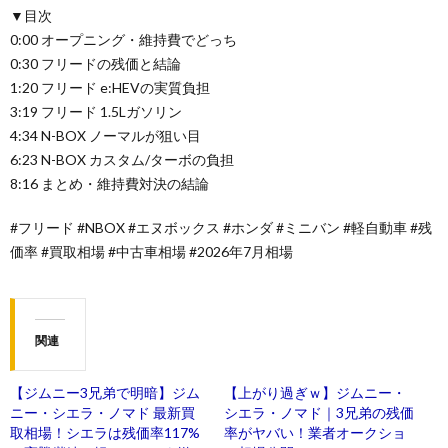
▼目次
0:00 オープニング・維持費でどっち
0:30 フリードの残価と結論
1:20 フリード e:HEVの実質負担
3:19 フリード 1.5Lガソリン
4:34 N-BOX ノーマルが狙い目
6:23 N-BOX カスタム/ターボの負担
8:16 まとめ・維持費対決の結論
#フリード #NBOX #エヌボックス #ホンダ #ミニバン #軽自動車 #残
価率 #買取相場 #中古車相場 #2026年7月相場
関連
【ジムニー3兄弟で明暗】ジム
【上がり過ぎｗ】ジムニー・
ニー・シエラ・ノマド 最新買
シエラ・ノマド｜3兄弟の残価
取相場！シエラは残価率117%
率がヤバい！業者オークショ