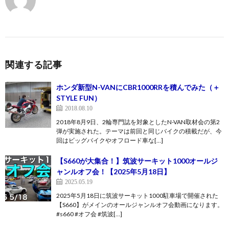
関連する記事
ホンダ新型N-VANにCBR1000RRを積んでみた（＋
STYLE FUN）
2018.08.10
2018年8月9日、2輪専門誌を対象としたN-VAN取材会の第2
弾が実施された。テーマは前回と同じバイクの積載だが、今
回はビッグバイクやオフロード車な[…]
【S660が大集合！】筑波サーキット1000オールジ
ャンルオフ会！【2025年5月18日】
2025.05.19
2025年5月18日に筑波サーキット1000駐車場で開催された
【S660】がメインのオールジャンルオフ会動画になります。
#s660 #オフ会 #筑波[…]