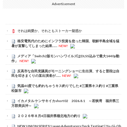
Advertisement
それは純愛か、それともストーカー疑惑か
格安電気代のためにインフラ投資を怠った韓国、朝鮮半島全域を猛
暑が直撃してしまった結果……
NEW!
メディア「Switch2版モンハンワイルズはDLSS込みで最大1440p動
作」
NEW!
反高市な自民党議員がモーニングショーに生出演、すると普段は自
民を叩きまくりの某出演者が……
NEW!
気温40度でも釣れちゃうキス釣りでした #三重県キス釣り #三重県
松阪市
イカメタル ケンサキイカshort02 2026.8.1 ～若狭湾 福井県三
方郡美浜沖～
２０２６年８月4日福井県嶺北地方の釣り
NEW UNION SERIES! Lauan Adventurers Deck Testing! | Yu-Gi-Oh