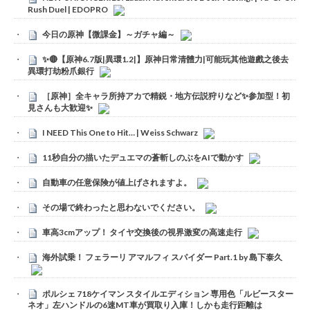
Rush Duel | EDOPRO
今日の原神【微課金】～ガチャ編～
✨🔴【原神6.7版|異環1.2|】原神日常清體力|可能玩其他遊戲之後去
異環打劫粉爪銀行
［原神］全キャラ所持アカで精鋭・地方伝説狩りなど✨参加型！初
見さんも大歓迎✨
I NEED This One to Hit… | Weiss Schwarz
11秒自分の描いたデュエマの蒼斬しのぶをAIで動かす
自動車の任意保険が値上げされますよ。
その場で終わったと思わないでください。
車高3cmアップ！ タイヤ交換後の視界激変の高速走行
海外試乗！ フェラーリ アマルフィ スパイダー Part.1 by 島下泰久
ポルシェ 718ケイマン スタイルエディション 専用色「ルビースター
ネオ」左ハンドルの6速MT車が買取り入庫！しかも走行距離は