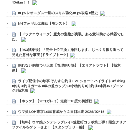
456km！！
#fgo レオニダス一世のスキル強化 #fgo攻略 #歴史
M4フォギルエ裏話【モンスト】
【ドラクエウォーク】魔力の宝鞭が実装。ある意味助かる武器でし
た。
【RS3試乗後】「完全上位互換」撤回します。じっくり振り返って
見えた意外な事実 [ドライブトーク]
釣れない釣堀つり天国【管理釣り場】【エリアトラウト】【栃木
県】
ライブ配信中の珍事 ぞんすら釣りLIVE ショートハイライト #fishing
#釣り #釣りガール #年の差カップル#小物釣り#川釣り#水路#ハプニン
グ#栃木県
【ホッケ】【マコガレイ】道南➖10度の初挑戦
ウマ娘 LOH東京1600 育成から２日目出走 2026/02/16
【無料】ウマ娘シンデレラグレイ×笠松町コラボ第二弾！限定クリア
ファイルをゲットせよ！【スタンプラリー編】