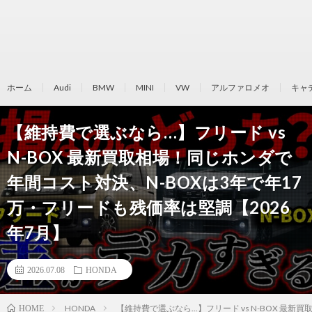
ホーム
Audi
BMW
MINI
VW
アルファロメオ
キャ
【維持費で選ぶなら…】フリード vs
N-BOX 最新買取相場！同じホンダで
年間コスト対決、N-BOXは3年で年17
万・フリードも残価率は堅調【2026
年7月】
2026.07.08
HONDA
HONDA
【維持費で選ぶなら...】フリード vs N-BOX 
HOME